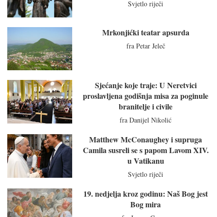
Svjetlo riječi
Mrkonjićki teatar apsurda
fra Petar Jeleč
Sjećanje koje traje: U Neretvici
proslavljena godišnja misa za poginule
branitelje i civile
fra Danijel Nikolić
Matthew McConaughey i supruga
Camila susreli se s papom Lavom XIV.
u Vatikanu
Svjetlo riječi
19. nedjelja kroz godinu: Naš Bog jest
Bog mira