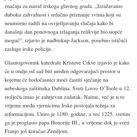
značaja za narod irskoga glavnog grada. „Izražavamo
duboku zahvalnost i srdačno priznanje svima koji su
neumorno radili na osvjetljavanju slučaja kako bi
današnji dan ponovnoga izlaganja relikvije bio uopće
moguć”, izjavio je nadbiskup Jackson, posebno ističući
zasluge irske policije.
Glasnogovornik katedrale Kristove Crkve izjavio je kako
će u ondje od sad biti uređen odgovarajući prostor u
kojemu će hodočasnici moći častiti sjećanje na
nebeskoga zaštitnika Dublina. Sveti Lovro O’Toole u 12.
stoljeću imao je zahtjevan zadatak. Naime, već je u to
vrijeme među vjernicima Irske postojala težnja za
reformacijom. Umro je 1180. godine, a već 1225. svetim
ga je proglasio papa Honorije III., u vrijeme dok je sveti
Franjo još koračao Zemljom.