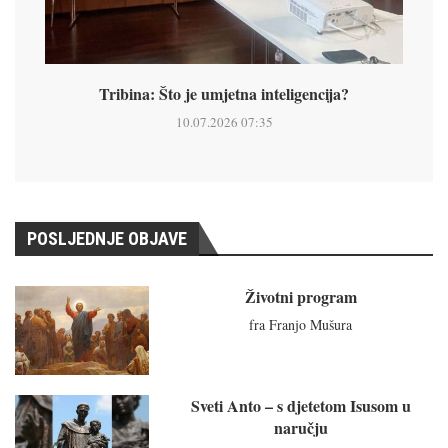
Tribina: Što je umjetna inteligencija?
10.07.2026 07:35
POSLJEDNJE OBJAVE
Životni program
fra Franjo Mušura
Sveti Anto – s djetetom Isusom u
naručju