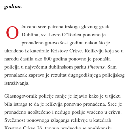
godina.
O
čuvano srce patrona irskoga glavnog grada
Dublina, sv. Lovre O’Toolea ponovno je
pronađeno gotovo šest godina nakon što je
ukradeno iz katedrale Kristove Crkve. Relikviju koja se u
narodu častila oko 800 godina ponovno je pronašla
policija u najvećemu dublinskom parku
Pheonix
. Sam
pronalazak zapravo je rezultat dugogodišnjega policijskog
istraživanja.
Glasnogovornik policije ranije je izjavio kako je u tijeku
bila istraga te da je relikvija ponovno pronađena. Srce je
pronađeno neoštećeno i nedugo poslije vraćeno u crkvu.
Svečanost ponovnoga izlaganja relikvije u katedrali
Kristove Crkve 26. travnja predvodio je anglikanski