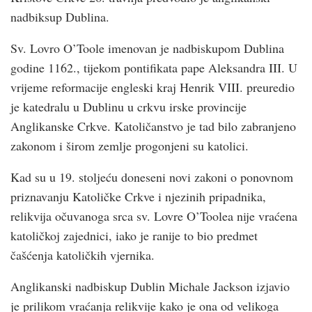
nadbiksup Dublina.
Sv. Lovro O’Toole imenovan je nadbiskupom Dublina
godine 1162., tijekom pontifikata pape Aleksandra III. U
vrijeme reformacije engleski kraj Henrik VIII. preuredio
je katedralu u Dublinu u crkvu irske provincije
Anglikanske Crkve. Katoličanstvo je tad bilo zabranjeno
zakonom i širom zemlje progonjeni su katolici.
Kad su u 19. stoljeću doneseni novi zakoni o ponovnom
priznavanju Katoličke Crkve i njezinih pripadnika,
relikvija očuvanoga srca sv. Lovre O’Toolea nije vraćena
katoličkoj zajednici, iako je ranije to bio predmet
čašćenja katoličkih vjernika.
Anglikanski nadbiskup Dublin Michale Jackson izjavio
je prilikom vraćanja relikvije kako je ona od velikoga