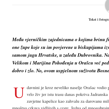
Tekst i fotogr
Među vjerničkim zajednicama o kojima brinu f
one župe koje su im povjerene u biskupijama iz
samom jugu Hrvatske, u zaleđu Dubrovnika. Na
Velikom i Marijina Pohođenja u Orašcu već pedes
dobro i zlo. No, ovom uspješnom suživotu Bosne 
U
davnini je kroz neveliko naselje Orašac vodio 
vrlo živ jer istu trasu danas pokriva Jadranska
zavjetne kapelice kao zahvalu za darovanu mil
mnoštvo crkava vidljivih s ceste. Jedna od mnogobrojn