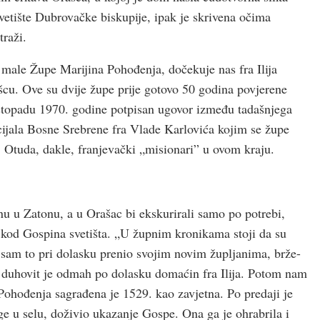
vetište Dubrovačke biskupije, ipak je skrivena očima
traži.
e male Župe Marijina Pohođenja, dočekuje nas fra Ilija
šcu. Ove su dvije župe prije gotovo 50 godina povjerene
listopadu 1970. godine potpisan ugovor između tadašnjega
ijala Bosne Srebrene fra Vlade Karlovića kojim se župe
. Otuda, dakle, franjevački „misionari” u ovom kraju.
anu u Zatonu, a u Orašac bi ekskurirali samo po potrebi,
lji kod Gospina svetišta. „U župnim kronikama stoji da su
d sam to pri dolasku prenio svojim novim župljanima, brže-
, duhovit je odmah po dolasku domaćin fra Ilija. Potom nam
a Pohođenja sagrađena je 1529. kao zavjetna. Po predaji je
e u selu, doživio ukazanje Gospe. Ona ga je ohrabrila i