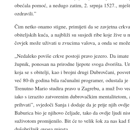
obećala pomoć, a nedugo zatim, 2. srpnja 1527., mješ
ozdravili.”
Čim netko onamo stigne, primijeti da se zavjetna crkva
obiteljskih kuća, a najbliži su susjedi ribe koje žive u 
čovjek može uživati u zvucima valova, a onda se može
„Nedaleko poviše crkve postoji pravo jezero. Da imate
župnik, ponosan na prirodne ljepote svoga dvorišta. U
koja se s obitelji, kao i brojni drugi Dubrovčani, posv
već 80-ih godina bila računalni programer, odustala je 
Trenutno Mario studira pravo u Zagrebu, a muž Ivo već
iako s izrazito zatvorenim dubrovačkim mentalitetom, 
prihvati”, svjedoči Sanja i dodaje da je prije njih ov
Baburica bio je njihovo čeljade, tako da ovdje ljudi n
suživotom promijenilo. Bit će to velik šok za nas kad fr
dušobrižnik ovoga mjesta.