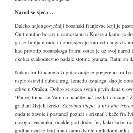
Narod se sjeća…
Daleko najdugovječniji bosanski franjevac koji je past
On trenutno boravi u samostanu u Kreševu kamo je doš
ga se župljani rado i dobro sjećaju kao vrlo angažiran
kao prototip bosanskoga fratra: ostao je uz svoj narod 
okolici svakodnevno padale stotine granata. Ratni su da
Nakon fra Emanuela župnikovanje je povjereno fra Ivic
uspio ostaviti dubok trag. Između ostaloga, dao je obno
crkve u Orašcu. Dobro se sjeća svojih prvih dana u ov
‘Padre, trebat će Vam da naučite naš jezik i običaje.’ 
građani živjeli izreku
Sa svima lijepo, a ni s kim iskren
onda te zavole i postaneš poznat i priznat”, kaže fra I
novoga svećenika, odakle god dođe. Jer, kako kaže, do
godina ovaj je kraj imao samo dvojicu mladomisnika 