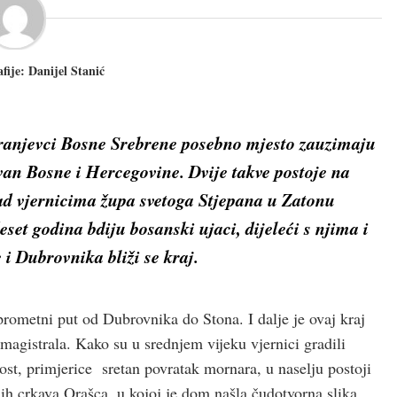
afije: Danijel Stanić
ranjevci Bosne Srebrene posebno mjesto zauzimaju
van Bosne i Hercegovine. Dvije takve postoje na
d vjernicima župa svetoga Stjepana u Zatonu
et godina bdiju bosanski ujaci, dijeleći s njima i
i Dubrovnika bliži se kraj.
prometni put od Dubrovnika do Stona. I dalje je ovaj kraj
 magistrala. Kako su u srednjem vijeku vjernici gradili
ost, primjerice sretan povratak mornara, u naselju postoji
ih crkava Orašca, u kojoj je dom našla čudotvorna slika