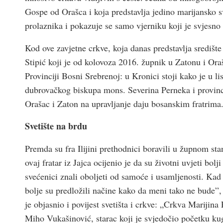
Gospe od Orašca i koja predstavlja jedino marijansko s
prolaznika i pokazuje se samo vjerniku koji je svjesno 
Kod ove zavjetne crkve, koja danas predstavlja središt
Stipić koji je od kolovoza 2016. župnik u Zatonu i Ora
Provinciji Bosni Srebrenoj: u Kronici stoji kako je u 
dubrovačkog biskupa mons. Severina Perneka i provinc
Orašac i Zaton na upravljanje daju bosanskim fratrima
Svetište na brdu
Premda su fra Ilijini prethodnici boravili u župnom st
ovaj fratar iz Jajca ocijenio je da su životni uvjeti bo
svećenici znali oboljeti od samoće i usamljenosti. Ka
bolje su predložili načine kako da meni tako ne bude”
je objasnio i povijest svetišta i crkve: „Crkva Marijin
Miho Vukašinović, starac koji je svjedočio početku kug