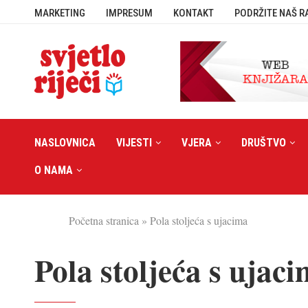
MARKETING
IMPRESUM
KONTAKT
PODRŽITE NAŠ R
NASLOVNICA
VIJESTI
VJERA
DRUŠTVO
O NAMA
Početna stranica
»
Pola stoljeća s ujacima
Pola stoljeća s ujac