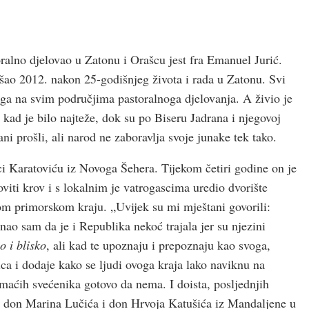
oralno djelovao u Zatonu i Orašcu jest fra Emanuel Jurić.
ao 2012. nakon 25-godišnjeg života i rada u Zatonu. Svi
oga na svim područjima pastoralnoga djelovanja. A živio je
i kad je bilo najteže, dok su po Biseru Jadrana i njegovoj
ni prošli, ali narod ne zaboravlja svoje junake tek tako.
i Karatoviću iz Novoga Šehera. Tijekom četiri godine on je
viti krov i s lokalnim je vatrogascima uredio dvorište
om primorskom kraju. „Uvijek su mi mještani govorili:
Znao sam da je i Republika nekoć trajala jer su njezini
o i blisko
, ali kad te upoznaju i prepoznaju kao svoga,
vica i dodaje kako se ljudi ovoga kraja lako naviknu na
maćih svećenika gotovo da nema. I doista, posljednjih
– don Marina Lučića i don Hrvoja Katušića iz Mandaljene u