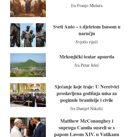
fra Franjo Mušura
Sveti Anto – s djetetom Isusom u
naručju
Svjetlo riječi
Mrkonjićki teatar apsurda
fra Petar Jeleč
Sjećanje koje traje: U Neretvici
proslavljena godišnja misa za
poginule branitelje i civile
fra Danijel Nikolić
Matthew McConaughey i
supruga Camila susreli se s
papom Lavom XIV. u Vatikanu