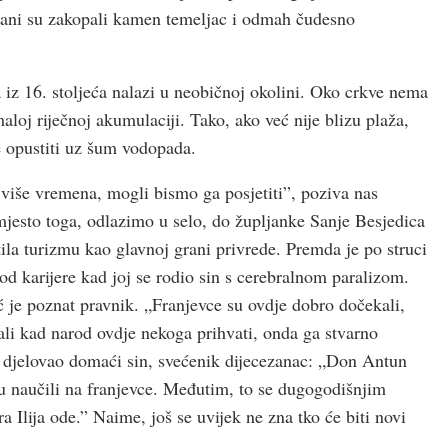
tani su zakopali kamen temeljac i odmah čudesno
 iz 16. stoljeća nalazi u neobičnoj okolini. Oko crkve nema
maloj riječnoj akumulaciji. Tako, ako već nije blizu plaža,
 opustiti uz šum vodopada.
 više vremena, mogli bismo ga posjetiti”, poziva nas
mjesto toga, odlazimo u selo, do župljanke Sanje Besjedica
etila turizmu kao glavnoj grani privrede. Premda je po struci
od karijere kad joj se rodio sin s cerebralnom paralizom.
 je poznat pravnik. „Franjevce su ovdje dobro dočekali,
ali kad narod ovdje nekoga prihvati, onda ga stvarno
dje djelovao domaći sin, svećenik dijecezanac: „Don Antun
isu naučili na franjevce. Međutim, to se dugogodišnjim
a Ilija ode.” Naime, još se uvijek ne zna tko će biti novi