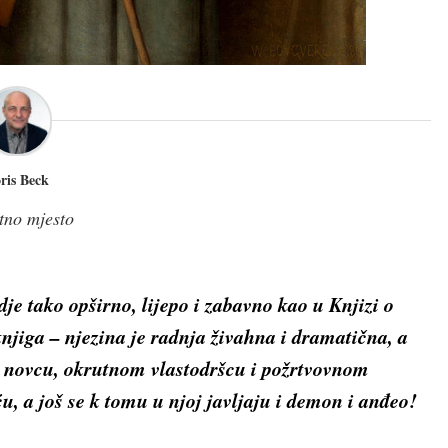
ris Beck
tno mjesto
je tako opširno, lijepo i zabavno kao u Knjizi o
 knjiga – njezina je radnja živahna i dramatična, a
i i novcu, okrutnom vlastodršcu i požrtvovnom
u, a još se k tomu u njoj javljaju i demon i anđeo!