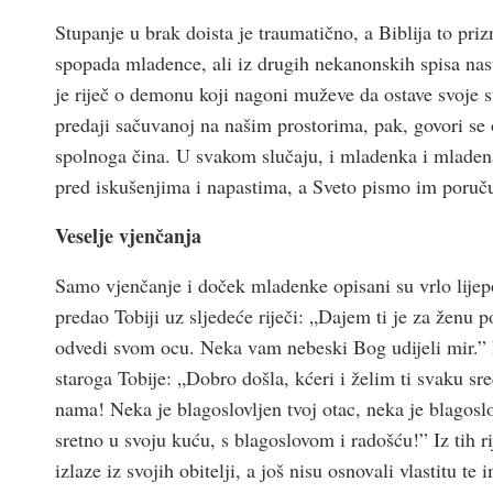
Stupanje u brak doista je traumatično, a Biblija to pri
spopada mladence, ali iz drugih nekanonskih spisa nast
je riječ o demonu koji nagoni muževe da ostave svoje 
predaji sačuvanoj na našim prostorima, pak, govori se 
spolnoga čina. U svakom slučaju, i mladenka i mladena
pred iskušenjima i napastima, a Sveto pismo im poruču
Veselje vjenčanja
Samo vjenčanje i doček mladenke opisani su vrlo lijep
predao Tobiji uz sljedeće riječi: „Dajem ti je za ženu 
odvedi svom ocu. Neka vam nebeski Bog udijeli mir.” D
staroga Tobije: „Dobro došla, kćeri i želim ti svaku sre
nama! Neka je blagoslovljen tvoj otac, neka je blagoslov
sretno u svoju kuću, s blagoslovom i radošću!” Iz tih ri
izlaze iz svojih obitelji, a još nisu osnovali vlastitu 