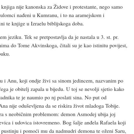
 knjiga nije kanonska za Židove i protestante, nego samo
u ulomci nađeni u Kumranu, i to na aramejskom i
ni te knjige u Izraelu biblijskoga doba.
m jeziku. Tek se pretpostavlja da je nastala u 3. st. pr.
nima do Tome Akvinskoga, čitali su je kao istinitu povijest,
ouku.
biju i Anu, koji ondje živi sa sinom jedincem, nazvanim po
ga je obitelj zapala u bijedu. U toj se nevolji sjetio kako
dnika te je naumio po nj poslati sina. No put od
na nije oduševljena da se riskira život mladoga Tobije.
Sara s neobičnim problemom: demon Asmodej ubija joj
evica i udovica istovremeno. Bog šalje anđela Rafaela koji
nu pustinju i pomoći mu da nadmudri demona te oženi Saru,