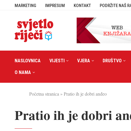
MARKETING
IMPRESUM
KONTAKT
PODRŽITE NAŠ R
NASLOVNICA
VIJESTI
VJERA
DRUŠTVO
O NAMA
Početna stranica
»
Pratio ih je dobri anđeo
Pratio ih je dobri a