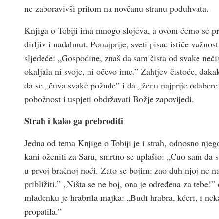
ne zaboravivši pritom na novčanu stranu poduhvata.
Knjiga o Tobiji ima mnogo slojeva, a ovom ćemo se pri
dirljiv i nadahnut. Ponajprije, sveti pisac ističe važno
sljedeće: „Gospodine, znaš da sam čista od svake neč
okaljala ni svoje, ni očevo ime.” Zahtjev čistoće, daka
da se „čuva svake požude” i da „ženu najprije odabere i
pobožnost i uspjeti obdržavati Božje zapovijedi.
Strah i kako ga prebroditi
Jedna od tema Knjige o Tobiji je i strah, odnosno njeg
kani oženiti za Saru, smrtno se uplašio: „Čuo sam da 
u prvoj bračnoj noći. Zato se bojim: zao duh njoj ne n
približiti.” „Ništa se ne boj, ona je određena za tebe!
mladenku je hrabrila majka: „Budi hrabra, kćeri, i neka
propatila.”