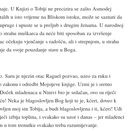
znaje. U Knjizi o Tobiji ne precizira se zašto Asmodej
alih u isto vrijeme na Bliskom istoku, može se saznati da
supruge i upuste se u preljub s drugim ženama. U narodnoj
o strahu muškarca da neće biti sposoban za izvršenje
c očekuju vjenčanje s radošću, ali i strepnjom, u strahu
je da svoje pouzdanje stave u Boga.
o. Saru je njezin otac Raguel pozvao, uzeo za ruku i
po zakonu i odredbi Mojsijeve knjige. Uzmi je i sretno
oček mladenaca u Ninivi bio je srdačan, ovo su riječi
ću! Neka je blagoslovljen Bog koji te je, kćeri, doveo k
ljen moj sin Tobija, a budi blagoslovljena i ti, kćeri! Uđi
ječi izbija toplina, i svakako su uzor i danas – jer mladenci
te im u tom trenutku svakako treba razumijevanje.