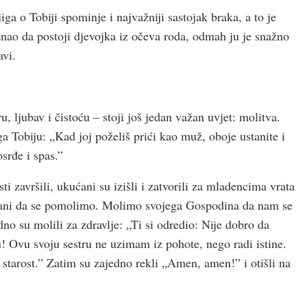
ga o Tobiji spominje i najvažniji sastojak braka, a to je
znao da postoji djevojka iz očeva roda, odmah ju je snažno
avi.
u, ljubav i čistoću – stoji još jedan važan uvjet: molitva.
 Tobiju: „Kad joj poželiš prići kao muž, oboje ustanite i
srđe i spas.”
i završili, ukućani su izišli i zatvorili za mladencima vrata
 ustani da se pomolimo. Molimo svojega Gospodina da nam se
dno su molili za zdravlje: „Ti si odredio: Nije dobro da
Ovu svoju sestru ne uzimam iz pohote, nego radi istine.
starost.” Zatim su zajedno rekli „Amen, amen!” i otišli na