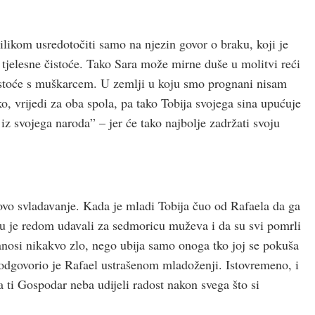
likom usredotočiti samo na njezin govor o braku, koji je
st tjelesne čistoće. Tako Sara može mirne duše u molitvi reći
istoće s muškarcem. U zemlji u koju smo prognani nisam
ko, vrijedi za oba spola, pa tako Tobija svojega sina upućuje
z svojega naroda” – jer će tako najbolje zadržati svoju
ovo svladavanje. Kada je mladi Tobija čuo od Rafaela da ga
su je redom udavali za sedmoricu muževa i da su svi pomrli
anosi nikakvo zlo, nego ubija samo onoga tko joj se pokuša
” odgovorio je Rafael ustrašenom mladoženji. Istovremeno, i
 ti Gospodar neba udijeli radost nakon svega što si