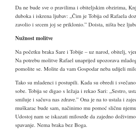
Da ne bude sve o pravilima i obiteljskim obzirima, Knji
duboka i iskrena ljubav: „Čim je Tobija od Rafaela do
zavolio i srcem joj se priklonio.” Doista, ništa bez ljub
Nužnost molitve
Na početku braka Sare i Tobije – uz narod, obitelj, vjer
Na potrebu molitve Rafael unaprijed upozorava mladoga
pomolite se. Molite da vam Gospodar neba udijeli milo
Tako su mladenci i postupili. Kada su obredi i svečanost
sobe. Tobija se digao s ležaja i rekao Sari: „Sestro,
smiluje i sačuva nas zdrave.” Ona je na to ustala i zaje
muškarac bude sam, načinimo mu pomoć sličnu njemu! 
Udostoj nam se iskazati milosrđe da zajedno doživimo 
spavanje. Nema braka bez Boga.