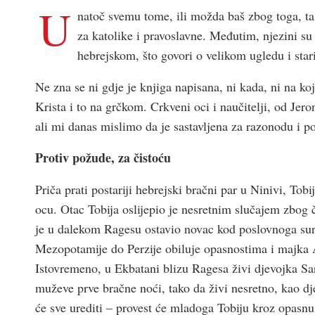
U
natoč svemu tome, ili možda baš zbog toga, ta
za katolike i pravoslavne. Međutim, njezini s
hebrejskom, što govori o velikom ugledu i stari
Ne zna se ni gdje je knjiga napisana, ni kada, ni na koje
Krista i to na grčkom. Crkveni oci i naučitelji, od Jero
ali mi danas mislimo da je sastavljena za razonodu i p
Protiv požude, za čistoću
Priča prati postariji hebrejski bračni par u Ninivi, To
ocu. Otac Tobija oslijepio je nesretnim slučajem zbog če
je u dalekom Ragesu ostavio novac kod poslovnoga sura
Mezopotamije do Perzije obiluje opasnostima i majka A
Istovremeno, u Ekbatani blizu Ragesa živi djevojka 
muževe prve bračne noći, tako da živi nesretno, kao dj
će sve urediti – provest će mladoga Tobiju kroz opas