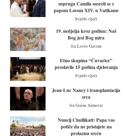
supruga Camila susreli se s
papom Lavom XIV. u Vatikanu
Svjetlo riječi
19. nedjelja kroz godinu: Naš
Bog jest Bog mira
fra Lovro Gavran
Etno skupina “Čuvarice”
proslavile 15 godina djelovanja
Svjetlo riječi
Jean-Luc Nancy i transplantacija
srca
fra Goran Azinović
Nuncij Chullikatt: Papa vas
potiče da ne pristajete na
prolaznu sreću