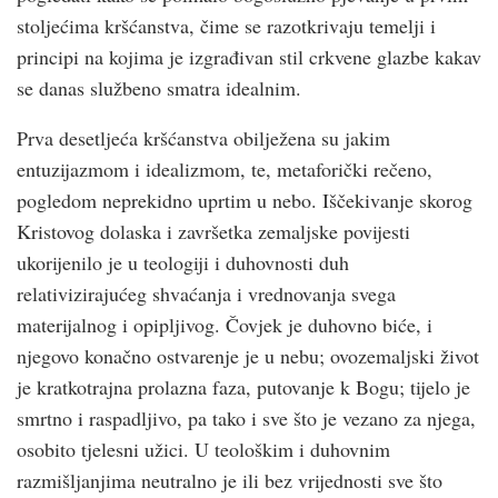
stoljećima krš­ćanstva, čime se razotkrivaju temelji i
principi na kojima je izgrađivan stil crk­vene glazbe kakav
se danas službeno smatra idealnim.
Prva desetljeća krš­ćanstva obilježena su jakim
entuzijazmom i idealizmom, te, metaforički rečeno,
pogledom neprekidno uprtim u nebo. Iščekivanje skorog
Kristovog dolaska i završetka zemaljske povijesti
ukorijenilo je u teologiji i duhovnosti duh
relativizirajućeg shvaćanja i vrednovanja svega
materijalnog i opipljivog. Čovjek je duhovno biće, i
njegovo konačno ostvarenje je u nebu; ovozemaljski život
je kratkotrajna prolazna faza, putovanje k Bogu; tijelo je
smrtno i raspadljivo, pa tako i sve što je vezano za njega,
osobito tjelesni užici. U teološkim i duhovnim
razmišljanjima neutralno je ili bez vrijednosti sve što