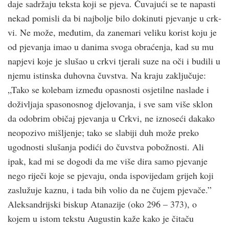
daje sadržaju teksta koji se pjeva. Čuvajući se te napasti
nekad pomisli da bi najbolje bilo dokinuti pjevanje u crk­
vi. Ne može, međutim, da zanemari veliku korist koju je
od pjevanja imao u danima svoga obraćenja, kad su mu
napjevi koje je slušao u crk­vi tjerali suze na oči i budili u
njemu istinska duhovna čuvstva. Na kraju zaključuje:
„Tako se kolebam između opasnosti osjetilne naslade i
doživljaja spasonosnog djelovanja, i sve sam više sklon
da odobrim običaj pjevanja u Crk­vi, ne iznoseći dakako
neopozivo mišljenje; tako se slabiji duh može preko
ugodnosti slušanja podići do čuvstva pobožnosti. Ali
ipak, kad mi se dogodi da me više dira samo pjevanje
nego riječi koje se pjevaju, onda ispovijedam grijeh koji
zaslužuje kaznu, i tada bih volio da ne čujem pjevače.”
Aleksandrijski biskup Atanazije (oko 296 – 373), o
kojem u istom tekstu Augustin kaže kako je čitaču