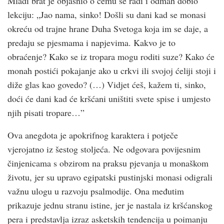
Mladi brat je objasnio o čemu se radi i odmah dobio
lekciju: „Jao nama, sinko! Došli su dani kad se monasi
okreću od trajne hrane Duha Svetoga koja im se daje, a
predaju se pjesmama i napjevima. Kakvo je to
obraćenje? Kako se iz tropara mogu roditi suze? Kako će
monah postići pokajanje ako u crk­vi ili svojoj ćeliji stoji i
diže glas kao govedo? (…) Vidjet ćeš, kažem ti, sinko,
doći će dani kad će krš­ćani uništiti svete spise i umjesto
njih pisati tropare…”
Ova anegdota je apokrifnog karaktera i potječe
vjerojatno iz šestog stoljeća. Ne odgovara povijesnim
činjenicama s obzirom na praksu pjevanja u monaškom
životu, jer su upravo egipatski pustinjski monasi odigrali
važnu ulogu u razvoju psalmodije. Ona međutim
prikazuje jednu stranu istine, jer je nastala iz krš­ćanskog
pera i predstavlja izraz asketskih tendencija u poimanju