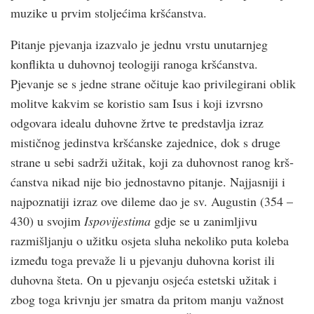
muzike u prvim stoljećima krš­ćanstva.
Pitanje pjevanja izazvalo je jednu vrstu unutarnjeg
konflikta u duhovnoj teologiji ranoga krš­ćanstva.
Pjevanje se s jedne strane očituje kao privilegirani oblik
molitve kakvim se koristio sam Isus i koji izvrsno
odgovara idealu duhovne žrtve te predstavlja izraz
mističnog jedinstva krš­ćanske zajednice, dok s druge
strane u sebi sadrži užitak, koji za duhovnost ranog krš­
ćanstva nikad nije bio jednostavno pitanje. Najjasniji i
najpoznatiji izraz ove dileme dao je sv. Augustin (354 –
430) u svojim
Ispovijestima
gdje se u zanimljivu
razmišljanju o užitku osjeta sluha nekoliko puta koleba
između toga prevaže li u pjevanju duhovna korist ili
duhovna šteta. On u pjevanju osjeća estetski užitak i
zbog toga krivnju jer smatra da pritom manju važnost