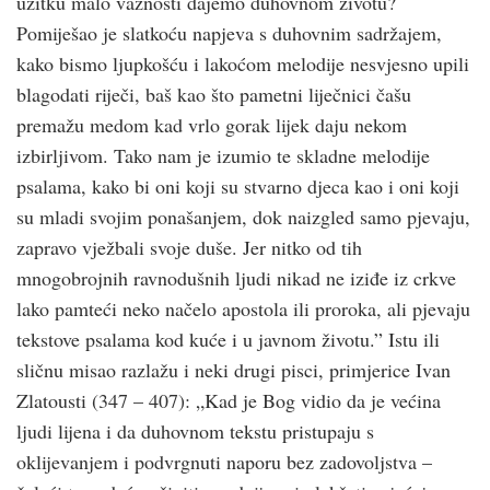
užitku malo važnosti dajemo duhovnom životu?
Pomiješao je slatkoću napjeva s duhovnim sadržajem,
kako bismo ljupkoš­ću i lakoćom melodije nesvjesno upili
blagodati riječi, baš kao što pametni liječnici čašu
premažu medom kad vrlo gorak lijek daju nekom
izbirljivom. Tako nam je izumio te skladne melodije
psalama, kako bi oni koji su stvarno djeca kao i oni koji
su mladi svojim ponašanjem, dok naizgled samo pjevaju,
zapravo vježbali svoje duše. Jer nitko od tih
mnogobrojnih ravnodušnih ljudi nikad ne iziđe iz crk­ve
lako pamteći neko načelo apostola ili proroka, ali pjevaju
tekstove psalama kod kuće i u javnom životu.” Istu ili
sličnu misao razlažu i neki drugi pisci, primjerice Ivan
Zlatousti (347 – 407): „Kad je Bog vidio da je većina
ljudi lijena i da duhovnom tekstu pristupaju s
oklijevanjem i podvrgnuti naporu bez zadovoljstva –