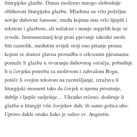
liturgijske glazbe. Danas možemo mnogo slobodnije
oblikovati liturgijsku glazbu. Mladima su vrlo poželjne
novije duhovne šansone, među kojima ima vrlo lijepih i
tekstom i glazbom, ali nažalost i manje uspjelih koje se
izvode. Instrumentarij koji prati pjevanje također može
biti raznolik, međutim uvijek stoji ono pitanje prema
kojem se donosi glavna prosudba o crk­venim pjesmama:
pomaže li glazba u stvaranju duhovnog ozračja, pobuđuje
li u čovjeku potrebu za molitvom i zahvalom Bogu,
potiče li svojim tekstom na razmišljanje, izražava li
liturgijski moment tako da čovjek u njemu prisutnije,
dublje i ljepše sudjeluje… Ukratko rečeno, dodiruje li
glazba u liturgiji više čovjekov duh, ili samo golica uho.
Upravo dakle onako kako je sažeo sv. Augustin.