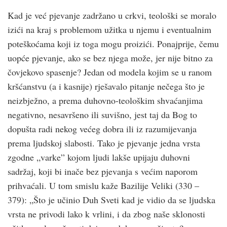
Kad je već pjevanje zadržano u crk­vi, teološki se moralo
izići na kraj s problemom užitka u njemu i eventualnim
poteškoćama koji iz toga mogu proizići. Ponajprije, čemu
uopće pjevanje, ako se bez njega može, jer nije bitno za
čovjekovo spasenje? Jedan od modela kojim se u ranom
krš­ćanstvu (a i kasnije) rješavalo pitanje nečega što je
neizbježno, a prema duhovno-teološkim shvaćanjima
negativno, nesavršeno ili suvišno, jest taj da Bog to
dopušta radi nekog većeg dobra ili iz razumijevanja
prema ljudskoj slabosti. Tako je pjevanje jedna vrsta
zgodne „varke” kojom ljudi lakše upijaju duhovni
sadržaj, koji bi inače bez pjevanja s većim naporom
prihvaćali. U tom smislu kaže Bazilije Veliki (330 –
379): „Što je učinio Duh Sveti kad je vidio da se ljudska
vrsta ne privodi lako k vrlini, i da zbog naše sklonosti