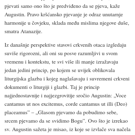
pjevati samo ono što je predviđeno da se pjeva, kaže
Augustin. Pravo krš­ćansko pjevanje je odraz unutarnje
harmonije u čovjeku, sklada među mislima njegove duše,
smatra Atanazije.
Iz današnje perspektive stavovi crk­venih otaca izgledaju
suviše rigorozni, ali oni su posve razumljivi u svom
vremenu i kontekstu, te svi više ili manje izražavaju
jedan jedini princip, po kojem se uvijek oblikovala
liturgijska glazba i kojeg naglašavaju i suvremeni crk­veni
dokumenti o liturgiji i glazbi. Taj je princip
najjednostavnije i najjezgrovitije sročio Augustin: „Voce
cantamus ut nos excitemus, corde cantamus ut illi (Deo)
placeamus” – „Glasom pjevamo da pobudimo sebe,
srcem pjevamo da se svidimo Bogu”. Ovo što je izrekao
sv. Augustin sažeta je misao, iz koje se izvlače sva načela