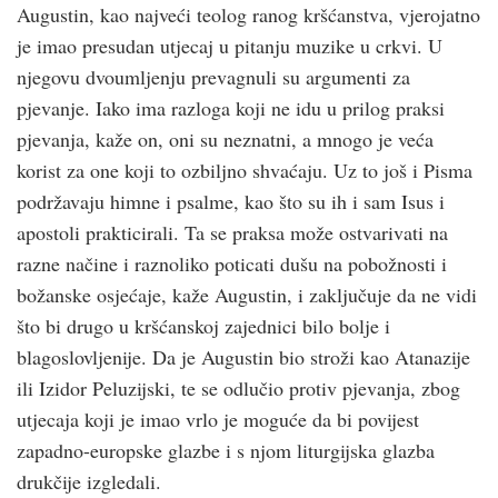
Augustin, kao najveći teolog ranog krš­ćanstva, vjerojatno
je imao presudan utjecaj u pitanju muzike u crk­vi. U
njegovu dvoumljenju prevagnuli su argumenti za
pjevanje. Iako ima razloga koji ne idu u prilog praksi
pjevanja, kaže on, oni su neznatni, a mnogo je veća
korist za one koji to ozbiljno shvaćaju. Uz to još i Pisma
podržavaju himne i psalme, kao što su ih i sam Isus i
apostoli prakticirali. Ta se praksa može ostvarivati na
razne načine i raznoliko poticati dušu na pobožnosti i
božanske osjećaje, kaže Augustin, i zaključuje da ne vidi
što bi drugo u krš­ćanskoj zajednici bilo bolje i
blagoslovljenije. Da je Augustin bio stroži kao Atanazije
ili Izidor Peluzijski, te se odlučio protiv pjevanja, zbog
utjecaja koji je imao vrlo je moguće da bi povijest
zapadno-europske glazbe i s njom liturgijska glazba
drukčije izgledali.