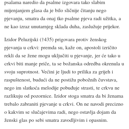
psalama naredio da psalme izgovara tako slabim
mijenjanjem glasa da je bilo sličnije čitanju nego
pjevanju, smatra da onaj tko psalme pjeva radi užitka, a
ne kao izraz unutarnjeg sklada duha, zaslužuje prijekor.
Izidor Peluzijski (†435) prigovara protiv ženskog
pjevanja u crk­vi: premda su, kaže on, apostoli izričito
rekli da se žene mogu uključiti u pjevanje, jer će tako u
crk­vi biti manje priče, ta se božanska odredba okrenula u
svoju suprotnost. Većini je ljudi to prilika za grijeh i
raspuštenost, budući da ne postižu pobožnih čuvstava,
nego im slatkoća melodije pobuđuje strasti, te crk­vu ne
razlikuju od pozornice. Izidor stoga smatra da bi ženama
trebalo zabraniti pjevanje u crk­vi. On ne navodi precizno
o kakvim se slučajevima radi, nego ostavlja dojam da
ženski glas po sebi smatra zavodljivim i opasnim.