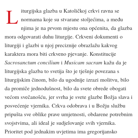
L
iturgijska glazba u Katoličkoj crk­vi ravna se
normama koje su stvarane stoljećima, a među
njima je na prvom mjestu ona općenita, da glazba
mora odgovarati duhu liturgije. Crk­veni dokumenti o
liturgiji i glazbi u njoj preciznije obrazlažu kakvog
karaktera mora biti crk­veno pjevanje. Konstitucije
Sacrosanctum concilium
i
Musicam sacram
kažu da je
liturgijska glazba to svetija što je tješnje povezana s
liturgijskim činom, bilo da ugodnije izrazi molitvu, bilo
da promiče jednodušnost, bilo da svete obrede obogati
većom svečanoš­ću, jer svrha je svete glazbe Božja slava i
posvećenje vjernika. Crk­va odobrava i u Božju službu
pripušta sve oblike prave umjetnosti, obdarene potrebnim
svojstvima, ali ideal je sudjelovanje svih vjernika.
Prioritet pod jednakim uvjetima ima gregorijansko