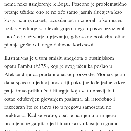
nema neko usmjerenje k Bogu. Posebno je problematično
pitanje užitka: ono se ne tiče samo jasnih slučajeva kao
što je neumjerenost, razuzdanost i nemoral, u kojima se
užitak vrednuje kao težak grijeh, nego i posve bezazlenih
kao što je uživanje u pjevanju, gdje se ne postavlja toliko
pitanje grešnosti, nego duhovne korisnosti.
Ilustrativna je u tom smislu anegdota o pustinjskom
opatu Pambu (†375), koji je svog učenika poslao u
Aleksandriju da proda monaške proizvode. Momak je tih
dana spavao u jednoj prostoriji pokrajne lađe jedne crk­ve,
pa je imao priliku čuti liturgiju koja se tu obavljala i
ostao oduševljen pjevanjem psalama, ali istodobno i
razočaran što se takvo što u njegovu samostanu ne
prakticira. Kad se vratio, opat je na njemu primijetio
promjenu te ga pitao je li imao kakvu kušnju u gradu.