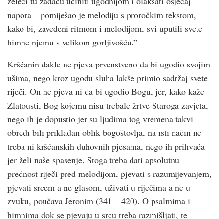
želeći tu zadaću učiniti ugodnijom i olakšati osjećaj
napora – pomiješao je melodiju s proročkim tekstom,
kako bi, zavedeni ritmom i melodijom, svi uputili svete
himne njemu s velikom gorljivoš­ću.”
Krš­ćanin dakle ne pjeva prvenstveno da bi ugodio svojim
ušima, nego kroz ugodu sluha lakše primio sadržaj svete
riječi. On ne pjeva ni da bi ugodio Bogu, jer, kako kaže
Zlatousti, Bog kojemu nisu trebale žrtve Staroga zavjeta,
nego ih je dopustio jer su ljudima tog vremena takvi
obredi bili prikladan oblik bogoštovlja, na isti način ne
treba ni krš­ćanskih duhovnih pjesama, nego ih prihvaća
jer želi naše spasenje. Stoga treba dati apsolutnu
prednost riječi pred melodijom, pjevati s razumijevanjem,
pjevati srcem a ne glasom, uživati u riječima a ne u
zvuku, poučava Jeronim (341 – 420). O psalmima i
himnima dok se pjevaju u srcu treba razmišljati, te