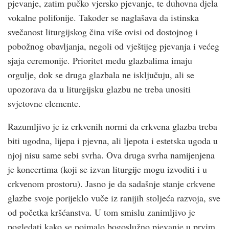
pjevanje, zatim pučko vjersko pjevanje, te duhovna djela
vokalne polifonije. Također se naglašava da istinska
svečanost liturgijskog čina više ovisi od dostojnog i
pobožnog obavljanja, negoli od vještijeg pjevanja i većeg
sjaja ceremonije. Prioritet među glazbalima imaju
orgulje, dok se druga glazbala ne isključuju, ali se
upozorava da u liturgijsku glazbu ne treba unositi
svjetovne elemente.
Razumljivo je iz crk­venih normi da crk­vena glazba treba
biti ugodna, lijepa i pjevna, ali ljepota i estetska ugoda u
njoj nisu same sebi svrha. Ova druga svrha namijenjena
je koncertima (koji se izvan liturgije mogu izvoditi i u
crk­venom prostoru). Jasno je da sadašnje stanje crk­vene
glazbe svoje porijeklo vuče iz ranijih stoljeća razvoja, sve
od početka krš­ćanstva. U tom smislu zanimljivo je
pogledati kako se poimalo bogoslužno pjevanje u prvim