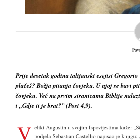
Pavo
Prije desetak godina talijanski esejist Gregorio
plačeš? Božja pitanja čovjeku
. U njoj se bavi 
čovjeku. Već na prvim stranicama Biblije nalaz
i „Gdje ti je brat?” (Post 4,9).
V
eliki Augustin u svojim Ispovijestima kaže: „
podjela Sebastian Castellio napisao je knjigu: