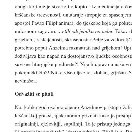
onoga koji me je stvorio i otkupio.” Iz meditacija o čo
kršćanske trezvenosti, unutarnje strepnje za spasenjem
apostol Pavao Filipljanima), do tjeskobe koja ga pokre
milosnom zagovoru
svetih odvjetnika na nebu
. Takav d
grijehom, raskajanosti, skrušenosti i želje za zadovolj
potrebno poput Anzelma razmatrati nad grijehom! Uprav
doživljava kao napad na dostojanstvo ljudske osobnosti
suvišne liturgijske predmete?! Nije li upravo u naše 
pokajnički čin?! Nitko više nije zao, zloban, grješan.
nevinašca.
Odvažiti se pitati
No, koliko god osobno cijenio Anzelmov pristup i žali
kršćanskoj praksi, ipak moram priznati kako je pristup
originalniji, cjelovitiji, suptilniji. To je pristup jedn
ili pritanačni naučitelj” (doctor subtilis). Riječ je o 