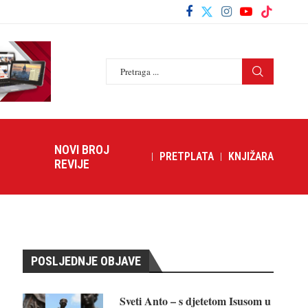
NOVI BROJ
PRETPLATA
KNJIŽARA
REVIJE
POSLJEDNJE OBJAVE
Sveti Anto – s djetetom Isusom u