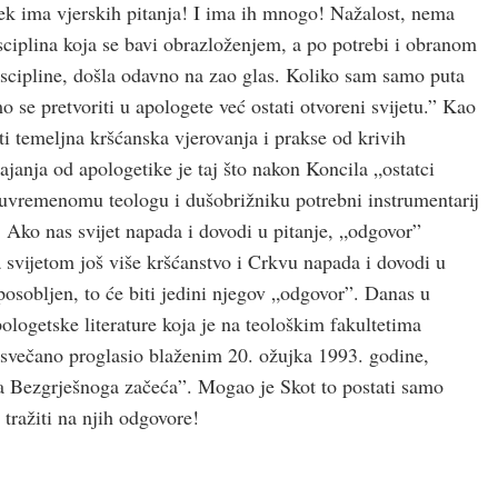
vjek ima vjerskih pitanja! I ima ih mnogo! Nažalost, nema
isciplina koja se bavi obrazloženjem, a po potrebi i obranom
discipline, došla odavno na zao glas. Koliko sam samo puta
 se pretvoriti u apologete već ostati otvoreni svijetu.” Kao
iti temeljna kršćanska vjerovanja i prakse od krivih
tajanja od apologetike je taj što nakon Koncila „ostatci
suvremenomu teologu i dušobrižniku potrebni instrumentarij
 Ako nas svijet napada i dovodi u pitanje, „odgovor”
 svijetom još više kršćanstvo i Crkvu napada i dovodi u
posobljen, to će biti jedini njegov „odgovor”. Danas u
ologetske literature koja je na teološkim fakultetima
 svečano proglasio blaženim 20. ožujka 1993. godine,
elja Bezgrješnoga začeća”. Mogao je Skot to postati samo
i tražiti na njih odgovore!