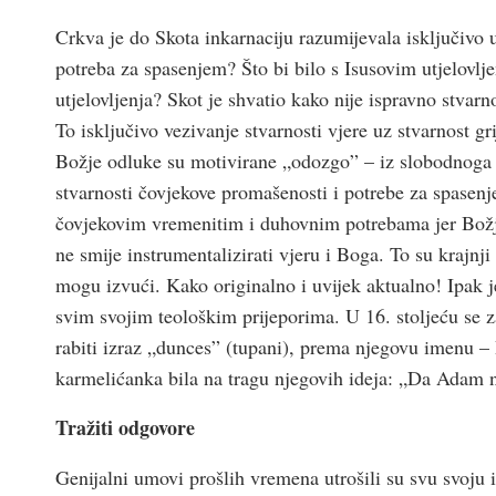
Crkva je do Skota inkarnaciju razumijevala isključivo 
potreba za spasenjem? Što bi bilo s Isusovim utjelovlje
utjelovljenja? Skot je shvatio kako nije ispravno stvarn
To isključivo vezivanje stvarnosti vjere uz stvarnost 
Božje odluke su motivirane „odozgo” – iz slobodnoga 
stvarnosti čovjekove promašenosti i potrebe za spasenj
čovjekovim vremenitim i duhovnim potrebama jer Božje
ne smije instrumentalizirati vjeru i Boga. To su krajnji
mogu izvući. Kako originalno i uvijek aktualno! Ipak j
svim svojim teološkim prijeporima. U 16. stoljeću se z
rabiti izraz „dunces” (tupani), prema njegovu imenu –
karmelićanka bila na tragu njegovih ideja: „Da Adam nij
Tražiti odgovore
Genijalni umovi prošlih vremena utrošili su svu svoju 