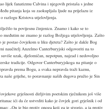
kao lijek fanatizmu Calvina i njegovih pristaša s jedne
Među pitanja koja su zaokupljala ljude na prijelazu iz
 o razlogu Kristova utjelovljenja.
ježilo tu povijesnu činjenicu. Znamo i kako se to
o međutim ne znamo je razlog Božjega utjelovljenja. Zašto
o je postao čovjekom u liku djeteta? Zašto je dakle Bog
ni naučitelj Anzelmo Canterburyjski odgovoriti na to
i suviše uzak, djelomičan, nepotpun, najzad i nedovoljno
 vjerske tradicije. Odgovor Canterburyjskoga na pitanje o
e nepravda prema Bogu, a svaka nepravda traži kaznu,
 za naše grijehe, to poravnanje naših dugova pružio je Sin
jekove grješnosti dirljivim poetskim rječnikom još više
ritanac ići da će ustvrditi kako je čovjek gori grješnik i od
mao: „On je bio protiv onoga koji ga je stvorio, a ja protiv