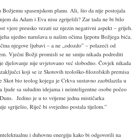
u Božjemu spasenjskom planu. Ali, što da nije postojala
njem da Adam i Eva nisu zgriješili? Zar tada ne bi bilo
ost vjere preusko vezati uz njezin negativni aspekt – grijeh.
grijeha ujedno narušava u našim očima ljepotu Božjega bića.
čina njegove ljubavi – a ne „odozdo” – polazeći od
em. Vječni Božji promisli se ne smiju nikada podrediti
 djelovanje nije uvjetovano već slobodno. Čovjek nikada
 zaključci koji se iz Skotovih teološko-filozofskih premisa
e Skot bio teolog kojega je Crkva sustavno zaobilazila u
a ljude sa suludim idejama i neinteligentne osobe počeo
 Duns. Jedino je u to vrijeme jedna mističarka
e sgriješio, Riječ bi svejedno postala tijelom.”
intelektualnu i duhovnu energiju kako bi odgovorili na