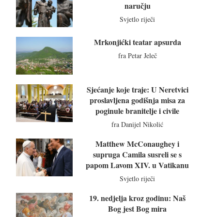
naručju
Svjetlo riječi
Mrkonjićki teatar apsurda
fra Petar Jeleč
Sjećanje koje traje: U Neretvici
proslavljena godišnja misa za
poginule branitelje i civile
fra Danijel Nikolić
Matthew McConaughey i
supruga Camila susreli se s
papom Lavom XIV. u Vatikanu
Svjetlo riječi
19. nedjelja kroz godinu: Naš
Bog jest Bog mira