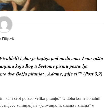
 Filipović
 Vivaldelli izdao je knjigu pod naslovom:
Ženo
zašto
pitanjima koja Bog u Svetome pismu postavlja
imo dva Božja pitanja: „Adame, gdje si?” (Post 3,9)
Sâm sam sebi postao veliko pitanje.” U doba konfesionalnih
 „Umijeće sumnjanja i vjerovanja, neznanja i znanja” u