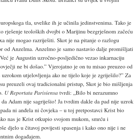
europskoga tla, uvelike ih je učinila jedinstvenima. Tako je
udio rješenje teoloških dvojbi o Marijinu bezgrješnom začeću
xa nije mogao razriješiti. Skot je na pitanje o razlogu
or od Anzelma. Anzelmo je samo nastavio dalje promišljati
. Već je Augustin uzročno-posljedično vezao inkarnaciju
 Čovječji ne bi došao.” Vjerojatno je on tu misao preuzeo od
uzrokom utjelovljenja ako ne tijelo koje je zgriješilo?” Za
u preuzeli ovaj tradicionalni pristup, Skot je bio mišljenja
io.
U Reportata Parisiensa
tvrdi: „Bilo bi nerazumno
) da Adam nije sagriješio! Ja tvrdim dakle da pad nije uzrok
pada ni anđela ni čovjeka – u toj pretpostavci Krist bio
kako nas je Krist otkupio svojom mukom, smrću i
še djelo u čitavoj povijesti spasenja i kako ono nije i ne
gentnim događajem.