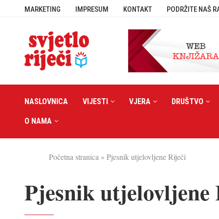
MARKETING
IMPRESUM
KONTAKT
PODRŽITE NAŠ R
NASLOVNICA
VIJESTI
VJERA
DRUŠTVO
O NAMA
Početna stranica
»
Pjesnik utjelovljene Riječi
Pjesnik utjelovljene 