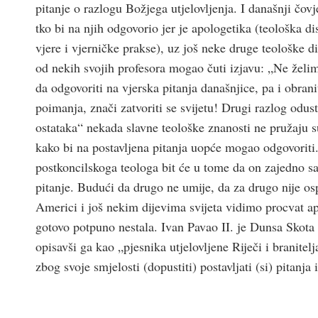
pitanje o razlogu Božjega utjelovljenja. I današnji čo
tko bi na njih odgovorio jer je apologetika (teološka d
vjere i vjerničke prakse), uz još neke druge teološke 
od nekih svojih profesora mogao čuti izjavu: „Ne želimo
da odgovoriti na vjerska pitanja današnjice, pa i obran
poimanja, znači zatvoriti se svijetu! Drugi razlog odus
ostataka“ nekada slavne teološke znanosti ne pružaju 
kako bi na postavljena pitanja uopće mogao odgovoriti.
postkoncilskoga teologa bit će u tome da on zajedno sa
pitanje. Budući da drugo ne umije, da za drugo nije os
Americi i još nekim dijevima svijeta vidimo procvat ap
gotovo potpuno nestala. Ivan Pavao II. je Dunsa Skota
opisavši ga kao „pjesnika utjelovljene Riječi i branit
zbog svoje smjelosti (dopustiti) postavljati (si) pitanja 