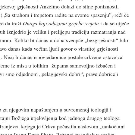
vjekovoj grješnosti Anzelmo dolazi do silne poniznosti,
 („Sa strahom i trepetom radite na svome spasenju”, reći će
će da traži
Onoga koji oduzima grijehe svijeta
i da se utječe
uh iznjedrio je veliku i prelijepu tradiciju razmatranja nad
štinom. Koliko bi danas u doba sveopće „bezgrješnosti“ bilo
o danas kada većina ljudi govor o vlastitoj grješnosti
. Nisu li danas ispovjedaonice postale crkvene ostave za
vrijeme iz misa u tolikim župama samovoljno izbačen i
 Svi smo odjednom „pelagijevski dobri“, prave dobrice i
o za njegovim napuštanjem u suvremenoj teologiji i
 tajni Božjega utjelovljenja kod jednoga drugog teologa
oga franjevca kojega je Crkva počastila naslovom „tankoćutni
Britancu Ivanu Duns Skotu. Britanci su uvijek u svojim