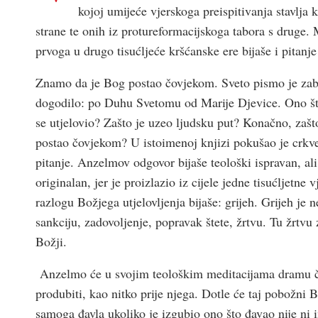
kojoj umijeće vjerskoga preispitivanja stavlja 
strane te onih iz protureformacijskoga tabora s druge. 
prvoga u drugo tisućljeće kršćanske ere bijaše i pitanje
Znamo da je Bog postao čovjekom. Sveto pismo je zabil
dogodilo: po Duhu Svetomu od Marije Djevice. Ono št
se utjelovio? Zašto je uzeo ljudsku put? Konačno, zašt
postao čovjekom? U istoimenoj knjizi pokušao je crkve
pitanje. Anzelmov odgovor bijaše teološki ispravan, al
originalan, jer je proizlazio iz cijele jedne tisućljetne
razlogu Božjega utjelovljenja bijaše: grijeh. Grijeh j
sankciju, zadovoljenje, popravak štete, žrtvu. Tu žrtvu
Božji.
Anzelmo će u svojim teološkim meditacijama dramu čov
produbiti, kao nitko prije njega. Dotle će taj pobožni B
samoga đavla ukoliko je izgubio ono što đavao nije ni i