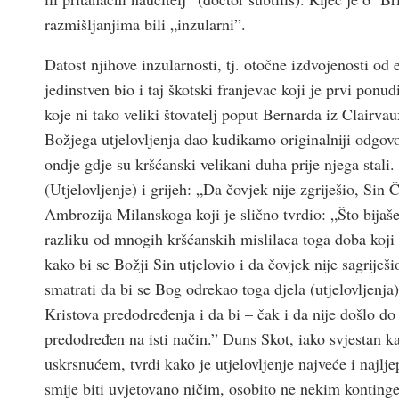
razmišljanjima bili „inzularni”.
Datost njihove inzularnosti, tj. otočne izdvojenosti od 
jedinstven bio i taj škotski franjevac koji je prvi pon
koje ni tako veliki štovatelj poput Bernarda iz Clairvau
Božjega utjelovljenja dao kudikamo originalniji odgov
ondje gdje su kršćanski velikani duha prije njega stali
(Utjelovljenje) i grijeh: „Da čovjek nije zgriješio, Sin
Ambrozija Milanskoga koji je slično tvrdio: „Što bijaše 
razliku od mnogih kršćanskih mislilaca toga doba koji s
kako bi se Božji Sin utjelovio i da čovjek nije sagriješ
smatrati da bi se Bog odrekao toga djela (utjelovljenja
Kristova predodređenja i da bi – čak i da nije došlo do 
predodređen na isti način.” Duns Skot, iako svjestan 
uskrsnućem, tvrdi kako je utjelovljenje najveće i najljep
smije biti uvjetovano ničim, osobito ne nekim kontin