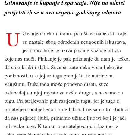
istinovanje te kupanje i spavanje. Nije na odmet
prisjetiti ih se u ovo vrijeme godišnjeg odmora.
U
živanje u nekom dobru poništava napetosti koje
su nastale zbog određenih neugodnih iskustava,
jer dobro koje se uživa postaje važnije od zla
koje nas muči. Plakanje je pak priznanje da nam je teško,
da smo krhki i slabi. Suze su zato neka vrsta ljekovite
poniznosti, u kojoj se tuga premješta iz nutrine na
vanjštinu. Duša tada može ponovno disati, suze
oslobađaju u njoj mjesto za nešto drugo, a ne samo za
tugu. Prijateljevanje pak rastjeruje tugu, jer je tuga s
prijateljem podijeljena i time lakša. I ne samo to. Budući
da nas prijatelj ljubi, primamo užitak ljubavi koji je jači
od svake tuge. K tomu, u prijateljevanju izlazimo iz
sebe, napuštamo sebe i svoju tugu, prestajemo se