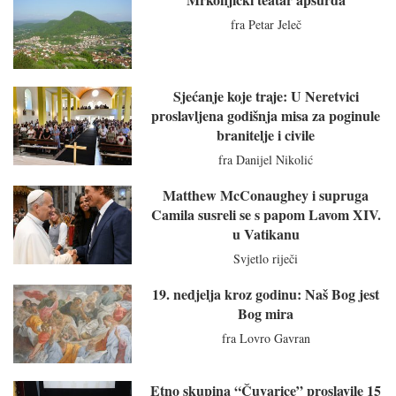
fra Petar Jeleč
Sjećanje koje traje: U Neretvici
proslavljena godišnja misa za poginule
branitelje i civile
fra Danijel Nikolić
Matthew McConaughey i supruga
Camila susreli se s papom Lavom XIV.
u Vatikanu
Svjetlo riječi
19. nedjelja kroz godinu: Naš Bog jest
Bog mira
fra Lovro Gavran
Etno skupina “Čuvarice” proslavile 15