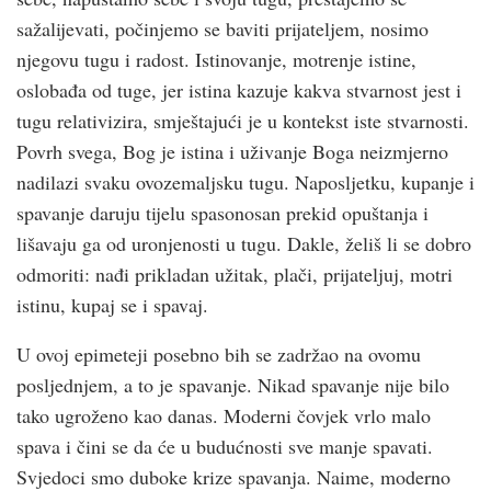
sažalijevati, počinjemo se baviti prijateljem, nosimo
njegovu tugu i radost. Istinovanje, motrenje istine,
oslobađa od tuge, jer istina kazuje kakva stvarnost jest i
tugu relativizira, smještajući je u kontekst iste stvarnosti.
Povrh svega, Bog je istina i uživanje Boga neizmjerno
nadilazi svaku ovozemaljsku tugu. Naposljetku, kupanje i
spavanje daruju tijelu spasonosan prekid opuštanja i
lišavaju ga od uronjenosti u tugu. Dakle, želiš li se dobro
odmoriti: nađi prikladan užitak, plači, prijateljuj, motri
istinu, kupaj se i spavaj.
U ovoj epimeteji posebno bih se zadržao na ovomu
posljednjem, a to je spavanje. Nikad spavanje nije bilo
tako ugroženo kao danas. Moderni čovjek vrlo malo
spava i čini se da će u budućnosti sve manje spavati.
Svjedoci smo duboke krize spavanja. Naime, moderno