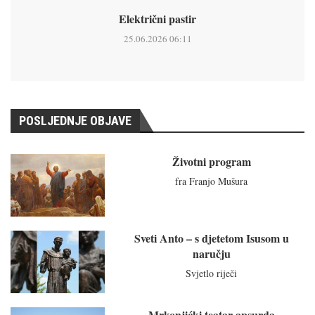
Električni pastir
25.06.2026 06:11
POSLJEDNJE OBJAVE
Životni program
fra Franjo Mušura
Sveti Anto – s djetetom Isusom u
naručju
Svjetlo riječi
Mrkonjićki teatar apsurda