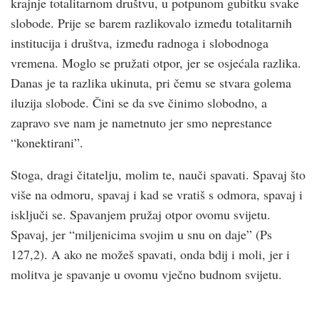
krajnje totalitarnom društvu, u potpunom gubitku svake
slobode. Prije se barem razlikovalo između totalitarnih
institucija i društva, između radnoga i slobodnoga
vremena. Moglo se pružati otpor, jer se osjećala razlika.
Danas je ta razlika ukinuta, pri čemu se stvara golema
iluzija slobode. Čini se da sve činimo slobodno, a
zapravo sve nam je nametnuto jer smo neprestance
“konektirani”.
Stoga, dragi čitatelju, molim te, nauči spavati. Spavaj što
više na odmoru, spavaj i kad se vratiš s odmora, spavaj i
isključi se. Spavanjem pružaj otpor ovomu svijetu.
Spavaj, jer “miljenicima svojim u snu on daje” (Ps
127,2). A ako ne možeš spavati, onda bdij i moli, jer i
molitva je spavanje u ovomu vječno budnom svijetu.