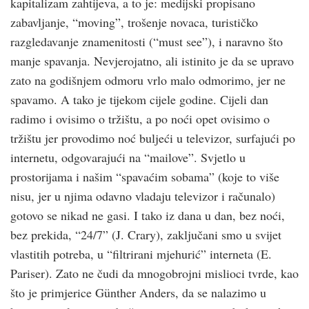
kapitalizam zahtijeva, a to je: medijski propisano
zabavljanje, “moving”, trošenje novaca, turističko
razgledavanje znamenitosti (“must see”), i naravno što
manje spavanja. Nevjerojatno, ali istinito je da se upravo
zato na godišnjem odmoru vrlo malo odmorimo, jer ne
spavamo. A tako je tijekom cijele godine. Cijeli dan
radimo i ovisimo o tržištu, a po noći opet ovisimo o
tržištu jer provodimo noć buljeći u televizor, surfajući po
internetu, odgovarajući na “mailove”. Svjetlo u
prostorijama i našim “spavaćim sobama” (koje to više
nisu, jer u njima odavno vladaju televizor i računalo)
gotovo se nikad ne gasi. I tako iz dana u dan, bez noći,
bez prekida, “24/7” (J. Crary), zaključani smo u svijet
vlastitih potreba, u “filtrirani mjehurić” interneta (E.
Pariser). Zato ne čudi da mnogobrojni mislioci tvrde, kao
što je primjerice Günther Anders, da se nalazimo u