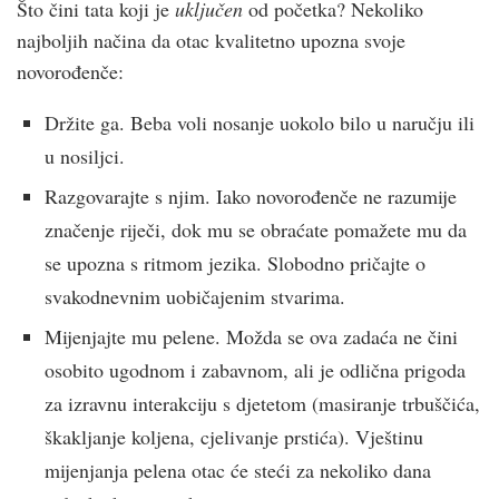
Što čini tata koji je
uključen
od početka? Nekoliko
najboljih načina da otac kvalitetno upozna svoje
novorođenče:
Držite ga. Beba voli nosanje uokolo bilo u naručju ili
u nosiljci.
Razgovarajte s njim. Iako novorođenče ne razumije
značenje riječi, dok mu se obraćate pomažete mu da
se upozna s ritmom jezika. Slobodno pričajte o
svakodnevnim uobičajenim stvarima.
Mijenjajte mu pelene. Možda se ova zadaća ne čini
osobito ugodnom i zabavnom, ali je odlična prigoda
za izravnu interakciju s djetetom (masiranje trbuščića,
škakljanje koljena, cjelivanje prstića). Vještinu
mijenjanja pelena otac će steći za nekoliko dana