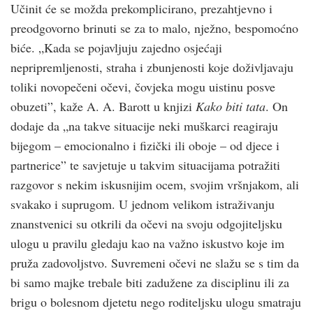
Učinit će se možda prekomplicirano, prezahtjevno i
preodgovorno brinuti se za to malo, nježno, bespomoćno
biće. „Kada se pojavljuju zajedno osjećaji
nepripremljenosti, straha i zbunjenosti koje doživljavaju
toliki novopečeni očevi, čovjeka mogu uistinu posve
obuzeti”, kaže A. A. Barott u knjizi
Kako biti tata
. On
dodaje da „na takve situacije neki muškarci reagiraju
bijegom – emocionalno i fizički ili oboje – od djece i
partnerice” te savjetuje u takvim situacijama potražiti
razgovor s nekim iskusnijim ocem, svojim vršnjakom, ali
svakako i suprugom. U jednom velikom istraživanju
znanstvenici su otkrili da očevi na svoju odgojiteljsku
ulogu u pravilu gledaju kao na važno iskustvo koje im
pruža zadovoljstvo. Suvremeni očevi ne slažu se s tim da
bi samo majke trebale biti zadužene za disciplinu ili za
brigu o bolesnom djetetu nego roditeljsku ulogu smatraju