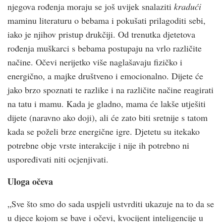
njegova rođenja moraju se još uvijek snalaziti
kradući
maminu literaturu o bebama i pokušati prilagoditi sebi,
iako je njihov pristup drukčiji. Od trenutka djetetova
rođenja muškarci s bebama postupaju na vrlo različite
načine. Očevi nerijetko više naglašavaju fizičko i
energično, a majke društveno i emocionalno. Dijete će
jako brzo spoznati te razlike i na različite načine reagirati
na tatu i mamu. Kada je gladno, mama će lakše utješiti
dijete (naravno ako doji), ali će zato biti sretnije s tatom
kada se poželi brze energične igre. Djetetu su itekako
potrebne obje vrste interakcije i nije ih potrebno ni
uspoređivati niti ocjenjivati.
Uloga očeva
„Sve što smo do sada uspjeli ustvrditi ukazuje na to da se
u djece kojom se bave i očevi, kvocijent inteligencije u