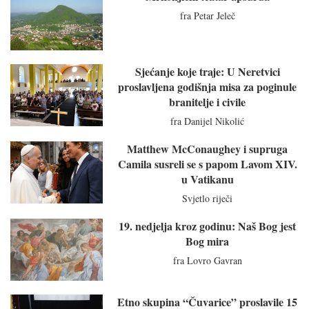
fra Petar Jeleč
Sjećanje koje traje: U Neretvici
proslavljena godišnja misa za poginule
branitelje i civile
fra Danijel Nikolić
Matthew McConaughey i supruga
Camila susreli se s papom Lavom XIV.
u Vatikanu
Svjetlo riječi
19. nedjelja kroz godinu: Naš Bog jest
Bog mira
fra Lovro Gavran
Etno skupina “Čuvarice” proslavile 15