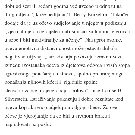
dobi od šest ili sedam godina već uvećao u odnosu na
drugu djecu”, kaže pedijatar T. Berry Brazelton. Također
dodaje da je uz očevo sudjelovanje u njegovu podizanju
„vjerojatnije da će dijete imati smisao za humor, vjerovati
u sebe i biti motiviranije za učenje”. Nasuprot ovome,
očeva emotivna distanciranost može ostaviti duboki
negativan utjecaj
.
„Istraživanja pokazuju izravnu vezu
između izostanaka očeva iz djetetova odgoja i viših stopa
agresivnoga ponašanja u sinova, spolno preuranjenoga
ponašanja njihovih kćeri i rigidnije spolne
stereotipizacije u djece obaju spolova”, piše Louise B.
Silverstein. Istraživanja pokazuju i dobre rezultate kod
očeva koji aktivno sudjeluju u odgoju djece. Za ove
očeve je vjerojatnije da će biti u sretnom braku i
napredovati na poslu.