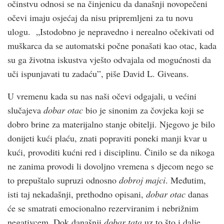
očinstvu odnosi se na činjenicu da današnji novopečeni
očevi imaju osjećaj da nisu pripremljeni za tu novu
ulogu. „Istodobno je nepravedno i nerealno očekivati od
muškarca da se automatski počne ponašati kao otac, kada
su ga životna iskustva vješto odvajala od mogućnosti da
uči ispunjavati tu zadaću”, piše David L. Giveans.
U vremenu kada su nas naši očevi odgajali, u većini
slučajeva
dobar otac
bio je sinonim za čovjeka koji se
dobro brine za materijalno stanje obitelji. Njegovo je bilo
donijeti kući plaću, znati popraviti poneki manji kvar u
kući, provoditi kućni red i disciplinu. Činilo se da nikoga
ne zanima provodi li dovoljno vremena s djecom nego se
to prepuštalo supruzi odnosno
dobroj majci
. Međutim,
isti taj nekadašnji, prethodno opisani,
dobar otac
danas
će se smatrati emocionalno rezerviranim i nebrižnim
negativcem. Dok današnji
dobar tata
uz to što i dalje