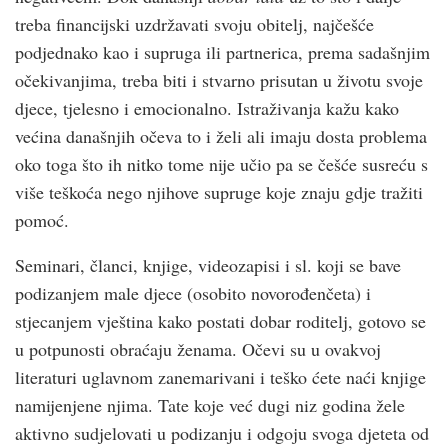
treba financijski uzdržavati svoju obitelj, najčešće
podjednako kao i supruga ili partnerica, prema sadašnjim
očekivanjima, treba biti i stvarno prisutan u životu svoje
djece, tjelesno i emocionalno. Istraživanja kažu kako
većina današnjih očeva to i želi ali imaju dosta problema
oko toga što ih nitko tome nije učio pa se češće susreću s
više teškoća nego njihove supruge koje znaju gdje tražiti
pomoć.
Seminari, članci, knjige, videozapisi i sl. koji se bave
podizanjem male djece (osobito novorođenčeta) i
stjecanjem vještina kako postati dobar roditelj, gotovo se
u potpunosti obraćaju ženama. Očevi su u ovakvoj
literaturi uglavnom zanemarivani i teško ćete naći knjige
namijenjene njima. Tate koje već dugi niz godina žele
aktivno sudjelovati u podizanju i odgoju svoga djeteta od