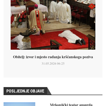
Obitelj: izvor i mjesto rađanja kršćanskoga poziva
31.05.2026 06:25
POSLJEDNJE OBJAVE
Mrkonjićki teatar apsurda