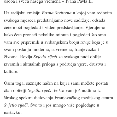
osoba i sveca našega vremena – Ivana Pavla II.
Uz radijsku emisiju
Bosna Srebrena
u kojoj vam redovito
svakoga mjeseca predstavljamo nove sadržaje, odsada
ćete moći pogledati i video predstavljanje. Vjerujemo
kako ćete pronaći nekoliko minuta i pogledati što smo
vam sve pripremili u svibanjskom broju revije koja je u
svom poslanju moderna, suvremena, franjevačka i
životna. Revija
Svjetlo riječi
za svakoga nudi obilje
izvrsnih i aktualnih priloga s područja vjere, društva i
kulture.
Osim toga, saznajte način na koji i sami možete postati
član obitelji
Svjetla riječi
, te što vam još nudimo iz
širokog spektra djelovanja Franjevačkog medijskog centra
Svjetlo riječi
. Sve to i još mnogo više pogledajte u
nastavku: