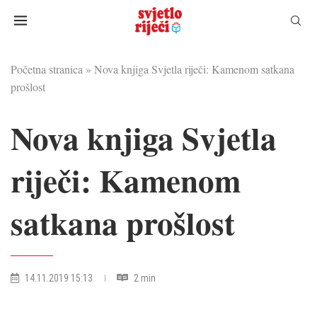
Početna stranica
»
Nova knjiga Svjetla riječi: Kamenom satkana
prošlost
Nova knjiga Svjetla
riječi: Kamenom
satkana prošlost
14.11.2019 15:13
2 min