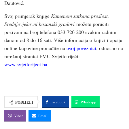
Dautović.
Svoj primjerak knjige
Kamenom satkana prošlost.
Srednjovjekovni bosanski gradovi
možete poručiti
pozivom na broj telefona 033 726 200 svakim radnim
danom od 8 do 16 sati. Više informacija o knjizi i opciju
online kupovine pronađite na
ovoj poveznici
, odnosno na
mrežnoj stranici FMC Svjetlo riječi:
www.svjetlorijeci.ba
.
PODIJELI
Facebook
Whatsapp
Viber
Email