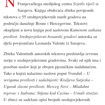
N
Franjevačkoga medijskog centra
Svjetlo riječi
iz
Sarajeva. Knjiga obuhvaća zbirku povijesnih
tekstova o 55 srednjovjekovnih starih gradova na
području današnje Bosne i Hercegovine. Tekstovi
okupljeni u novu knjigu pod naslovom
Kamenom satkana
prošlost. Srednjovjekovni bosanski gradovi
autorska su
djela povjesničara Leonarda Valente iz Sarajeva .
Zbirka Valentinih autorskih tekstova predstavlja izvrsnu
seriju o srednjovjekovnim gradovima. Svaki od njih ima i
poseban naslov koji je obojen pjesničkim nadahnućem.
Tako u knjizi nalazimo naslove poput
Vranduk – U
verigama prošlosti i sadašnjosti; Kraljeva Sutjeska –
Ugarak slavne prošlosti; Herceg Novi – Mlađahni
trgovac s Jadrana; Stijena kod Cazina – Usnuli stražar
.
U zbirci su sadržani opisi brojnih srednjovjekovnih