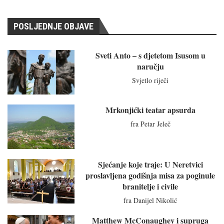
POSLJEDNJE OBJAVE
Sveti Anto – s djetetom Isusom u
naručju
Svjetlo riječi
Mrkonjićki teatar apsurda
fra Petar Jeleč
Sjećanje koje traje: U Neretvici
proslavljena godišnja misa za poginule
branitelje i civile
fra Danijel Nikolić
Matthew McConaughey i supruga