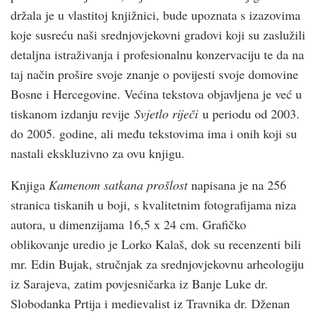
držala je u vlastitoj knjižnici, bude upoznata s izazovima
koje susreću naši srednjovjekovni gradovi koji su zaslužili
detaljna istraživanja i profesionalnu konzervaciju te da na
taj način prošire svoje znanje o povijesti svoje domovine
Bosne i Hercegovine. Većina tekstova objavljena je već u
tiskanom izdanju revije
Svjetlo riječi
u periodu od 2003.
do 2005. godine, ali među tekstovima ima i onih koji su
nastali ekskluzivno za ovu knjigu.
Knjiga
Kamenom satkana prošlost
napisana je na 256
stranica tiskanih u boji, s kvalitetnim fotografijama niza
autora, u dimenzijama 16,5 x 24 cm. Grafičko
oblikovanje uredio je Lorko Kalaš, dok su recenzenti bili
mr. Edin Bujak, stručnjak za srednjovjekovnu arheologiju
iz Sarajeva, zatim povjesničarka iz Banje Luke dr.
Slobodanka Prtija i medievalist iz Travnika dr. Dženan