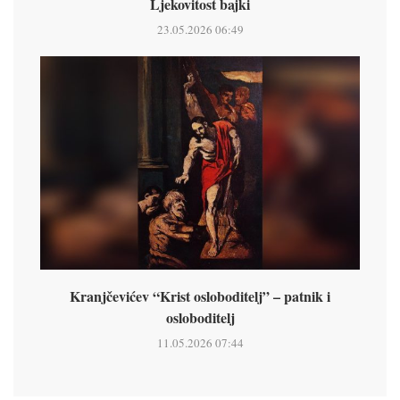
Ljekovitost bajki
23.05.2026 06:49
Kranjčevićev “Krist osloboditelj” – patnik i
osloboditelj
11.05.2026 07:44