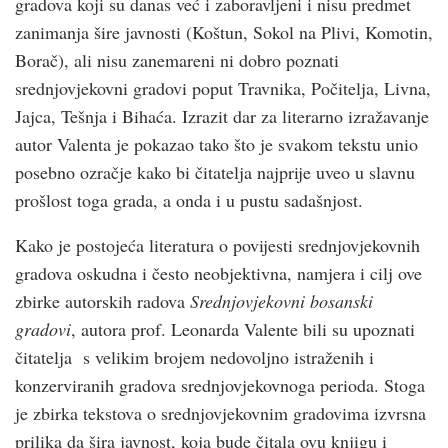
gradova koji su danas već i zaboravljeni i nisu predmet
zanimanja šire javnosti (Koštun, Sokol na Plivi, Komotin,
Borač), ali nisu zanemareni ni dobro poznati
srednjovjekovni gradovi poput Travnika, Počitelja, Livna,
Jajca, Tešnja i Bihaća. Izrazit dar za literarno izražavanje
autor Valenta je pokazao tako što je svakom tekstu unio
posebno ozračje kako bi čitatelja najprije uveo u slavnu
prošlost toga grada, a onda i u pustu sadašnjost.
Kako je postojeća literatura o povijesti srednjovjekovnih
gradova oskudna i često neobjektivna, namjera i cilj ove
zbirke autorskih radova
Srednjovjekovni bosanski
gradovi
, autora prof. Leonarda Valente bili su upoznati
čitatelja s velikim brojem nedovoljno istraženih i
konzerviranih gradova srednjovjekovnoga perioda. Stoga
je zbirka tekstova o srednjovjekovnim gradovima izvrsna
prilika da šira javnost, koja bude čitala ovu knjigu i