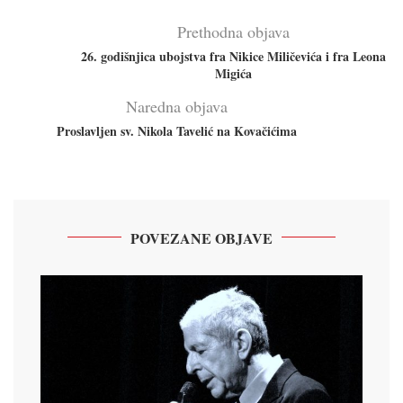
Prethodna objava
26. godišnjica ubojstva fra Nikice Miličevića i fra Leona
Migića
Naredna objava
Proslavljen sv. Nikola Tavelić na Kovačićima
POVEZANE OBJAVE