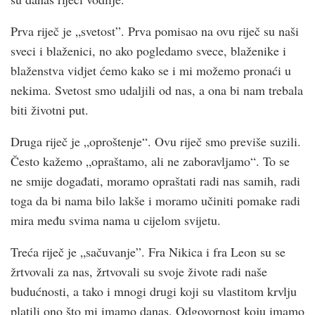
Prva riječ je „svetost”. Prva pomisao na ovu riječ su naši
sveci i blaženici, no ako pogledamo svece, blaženike i
blaženstva vidjet ćemo kako se i mi možemo pronaći u
nekima. Svetost smo udaljili od nas, a ona bi nam trebala
biti životni put.
Druga riječ je „oproštenje“. Ovu riječ smo previše suzili.
Često kažemo „opraštamo, ali ne zaboravljamo“. To se
ne smije događati, moramo opraštati radi nas samih, radi
toga da bi nama bilo lakše i moramo učiniti pomake radi
mira među svima nama u cijelom svijetu.
Treća riječ je „sačuvanje”. Fra Nikica i fra Leon su se
žrtvovali za nas, žrtvovali su svoje živote radi naše
budućnosti, a tako i mnogi drugi koji su vlastitom krvlju
platili ono što mi imamo danas. Odgovornost koju imamo