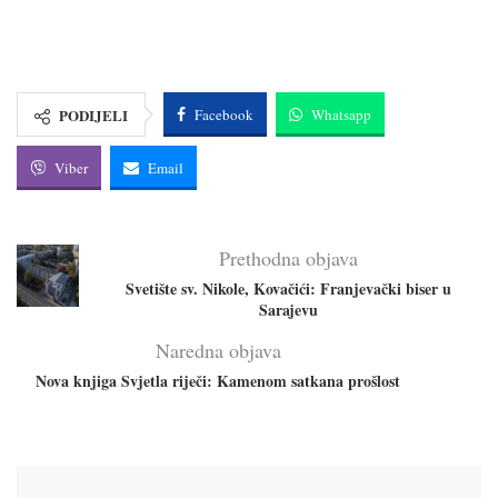
PODIJELI
Facebook
Whatsapp
Viber
Email
Prethodna objava
Svetište sv. Nikole, Kovačići: Franjevački biser u
Sarajevu
Naredna objava
Nova knjiga Svjetla riječi: Kamenom satkana prošlost