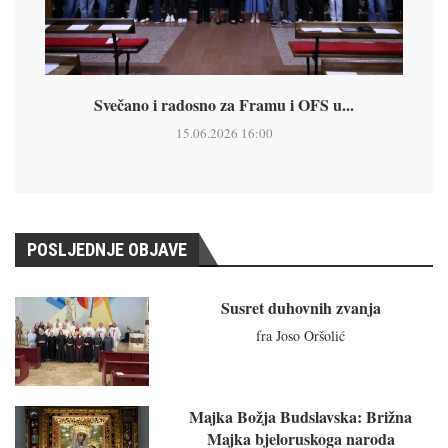
Svečano i radosno za Framu i OFS u...
15.06.2026 16:00
POSLJEDNJE OBJAVE
Susret duhovnih zvanja
fra Joso Oršolić
Majka Božja Budslavska: Brižna
Majka bjeloruskoga naroda