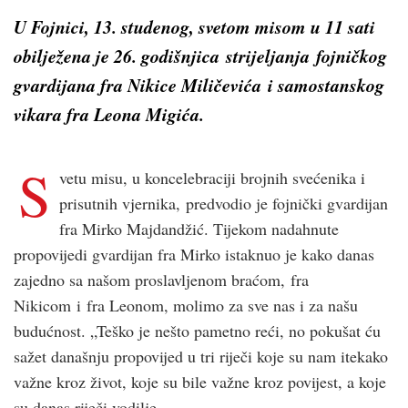
U Fojnici, 13. studenog, svetom misom u 11 sati
obilježena je 26. godišnjica strijeljanja fojničkog
gvardijana fra Nikice Miličevića i samostanskog
vikara fra Leona Migića.
S
vetu misu, u koncelebraciji brojnih svećenika i
prisutnih vjernika, predvodio je fojnički gvardijan
fra Mirko Majdandžić. Tijekom nadahnute
propovijedi gvardijan fra Mirko istaknuo je kako danas
zajedno sa našom proslavljenom braćom, fra
Nikicom i fra Leonom, molimo za sve nas i za našu
budućnost. „Teško je nešto pametno reći, no pokušat ću
sažet današnju propovijed u tri riječi koje su nam itekako
važne kroz život, koje su bile važne kroz povijest, a koje
su danas riječi vodilje.