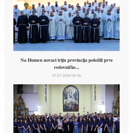
Na Humcu novaci triju provincija položili prve
redovničke...
07.07.2026 09:56