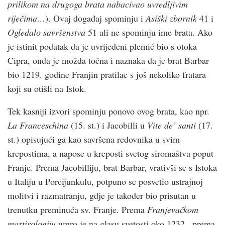
prilikom na drugoga brata nabacivao uvredljivim
riječima…
). Ovaj događaj spominju i
Asiški zbornik
41 i
Ogledalo savršenstva
51 ali ne spominju ime brata. Ako
je istinit podatak da je uvrijeđeni plemić bio s otoka
Cipra, onda je možda točna i naznaka da je brat Barbar
bio 1219. godine Franjin pratilac s još nekoliko fratara
koji su otišli na Istok.
Tek kasniji izvori spominju ponovo ovog brata, kao npr.
La Franceschina
(15. st.) i Jacobilli u
Vite de’ santi
(17.
st.) opisujući ga kao savršena redovnika u svim
krepostima, a napose u kreposti svetog siromaštva poput
Franje. Prema Jacobilliju, brat Barbar, vrativši se s Istoka
u Italiju u Porcijunkulu, potpuno se posvetio ustrajnoj
molitvi i razmatranju, gdje je također bio prisutan u
trenutku preminuća sv. Franje. Prema
Franjevačkom
martirologiju
umro je na glasu svetosti oko 1232., prema