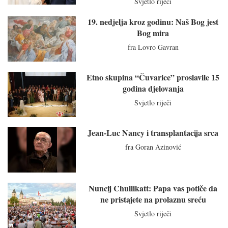
Svjetlo riječi
19. nedjelja kroz godinu: Naš Bog jest
Bog mira
fra Lovro Gavran
Etno skupina “Čuvarice” proslavile 15
godina djelovanja
Svjetlo riječi
Jean-Luc Nancy i transplantacija srca
fra Goran Azinović
Nuncij Chullikatt: Papa vas potiče da
ne pristajete na prolaznu sreću
Svjetlo riječi