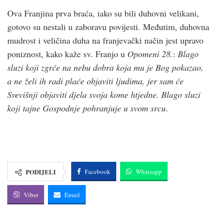
Ova Franjina prva braća, iako su bili duhovni velikani,
gotovo su nestali u zaboravu povijesti. Međutim, duhovna
mudrost i veličina duha na franjevački način jest upravo
poniznost, kako kaže sv. Franjo u
Opomeni 28.
:
Blago
sluzi koji zgrće na nebu dobra koja mu je Bog pokazao,
a ne želi ih radi plaće objaviti ljudima, jer sam će
Svevišnji objaviti djela svoja kome htjedne. Blago sluzi
koji tajne Gospodnje pohranjuje u svom srcu
.
PODIJELI
Facebook
Whatsapp
Viber
Email