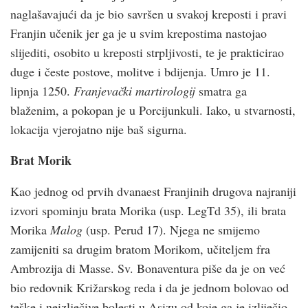
naglašavajući da je bio savršen u svakoj kreposti i pravi
Franjin učenik jer ga je u svim krepostima nastojao
slijediti, osobito u kreposti strpljivosti, te je prakticirao
duge i česte postove, molitve i bdijenja. Umro je 11.
lipnja 1250.
Franjevački martirologij
smatra ga
blaženim, a pokopan je u Porcijunkuli. Iako, u stvarnosti,
lokacija vjerojatno nije baš sigurna.
Brat Morik
Kao jednog od prvih dvanaest Franjinih drugova najraniji
izvori spominju brata Morika (usp. LegTd 35), ili brata
Morika
Malog
(usp. Peruđ 17). Njega ne smijemo
zamijeniti sa drugim bratom Morikom, učiteljem fra
Ambrozija di Masse. Sv. Bonaventura piše da je on već
bio redovnik Križarskog reda i da je jednom bolovao od
teške i neizlječive bolesti u Asizu od koje ga je izliječio