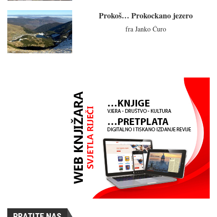
Prokoš… Prokockano jezero
fra Janko Ćuro
PRATITE NAS