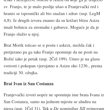
sv. Franjo, te je malo poslije ušao u Franjevački red i
hranio se isposnički ali bio snažan i zdrav (usp. LegM
4,8). Iz drugih izvora znamo da su križari blizu Asiza
imali bolnicu za siromahe i gubavce. Moguće je da je
Franjo služio u njoj.
Brat Morik isticao se u postu i askezi, možda čak i
pretjerano pa ga tako Franjo opominje da ne posti na
Božić iako je petak (usp. 2Čel 199). Umro je na glasu
svetosti i pokopan vjerojatno u Asizu oko 1236., prema
tradiciji 30. ožujka.
Brat Ivan iz San Costanza
Franjevački izvori uopće ne spominju ime brata Ivana iz
San Costanza, samo na jednom mjestu se aludira na
njega (usp. 1Čel 31). Tek u
De nominibus XII primorum