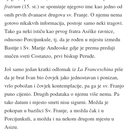
fratrum
(15. st.) se spominje njegovo ime kao jedno od
onih prvih dvanaest drugova sv. Franje. O njemu nema
gotovo nikakvih informacija, postoje samo neki tragovi.
Tako ga neki ističu kao prvog fratra Asiške ravnice,
odnosno Porcijunkule, tj. da je rođen u mjestu između
Bastije i Sv. Marije Anđeoske gdje je prema predaji
mučen sveti Costanzo, prvi biskup Peruđe.
Još samo jedan kratki odlomak iz
La Franceschina
piše
da je brat Ivan bio čovjek jako jednostavan i ponizan,
vrlo pobožan i čovjek kontemplacije, pa ga je sv. Franjo
puno cijenio. Drugih podataka o njemu više nema. Pa
tako datum i mjesto smrti nisu sigurni. Možda je
pokopan u bazilici Sv. Franje, a možda čak i u
Porcijunkuli, a možda i na nekom drugom mjestu u
Asizu.