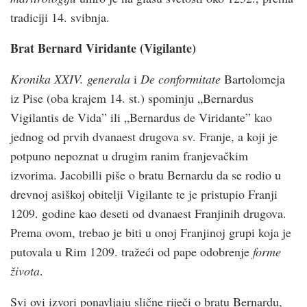
tradiciji 14. svibnja.
Brat Bernard Viridante (Vigilante)
Kronika XXIV. generala
i
De conformitate
Bartolomeja
iz Pise (oba krajem 14. st.) spominju „Bernardus
Vigilantis de Vida” ili „Bernardus de Viridante” kao
jednog od prvih dvanaest drugova sv. Franje, a koji je
potpuno nepoznat u drugim ranim franjevačkim
izvorima. Jacobilli piše o bratu Bernardu da se rodio u
drevnoj asiškoj obitelji Vigilante te je pristupio Franji
1209. godine kao deseti od dvanaest Franjinih drugova.
Prema ovom, trebao je biti u onoj Franjinoj grupi koja je
putovala u Rim 1209. tražeći od pape odobrenje
forme
života
.
Svi ovi izvori ponavljaju slične riječi o bratu Bernardu,