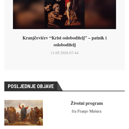
Kranjčevićev “Krist osloboditelj” – patnik i
osloboditelj
11.05.2026 07:44
POSLJEDNJE OBJAVE
Životni program
fra Franjo Mušura