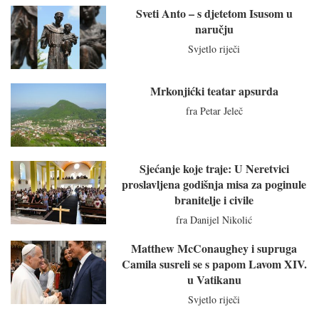
Sveti Anto – s djetetom Isusom u
naručju
Svjetlo riječi
Mrkonjićki teatar apsurda
fra Petar Jeleč
Sjećanje koje traje: U Neretvici
proslavljena godišnja misa za poginule
branitelje i civile
fra Danijel Nikolić
Matthew McConaughey i supruga
Camila susreli se s papom Lavom XIV.
u Vatikanu
Svjetlo riječi