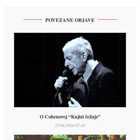
POVEZANE OBJAVE
O Cohenovoj “Knjizi čežnje”
23.06.2026 07:45