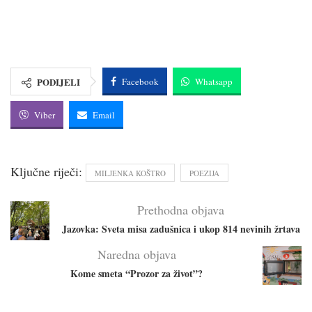
PODIJELI
Facebook
Whatsapp
Viber
Email
Ključne riječi:
MILJENKA KOŠTRO
POEZIJA
Prethodna objava
Jazovka: Sveta misa zadušnica i ukop 814 nevinih žrtava
Naredna objava
Kome smeta “Prozor za život”?