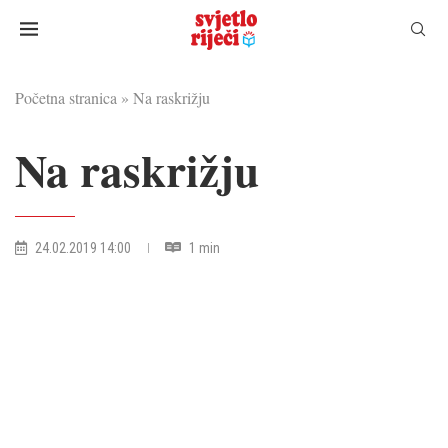
Početna stranica
»
Na raskrižju
Na raskrižju
24.02.2019 14:00
1 min