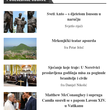
Sveti Anto – s djetetom Isusom u
naručju
Svjetlo riječi
Mrkonjićki teatar apsurda
fra Petar Jeleč
Sjećanje koje traje: U Neretvici
proslavljena godišnja misa za poginule
branitelje i civile
fra Danijel Nikolić
Matthew McConaughey i supruga
Camila susreli se s papom Lavom XIV.
u Vatikanu