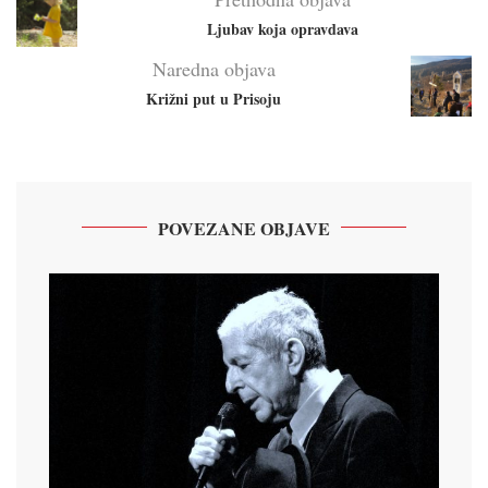
Ljubav koja opravdava
Naredna objava
Križni put u Prisoju
POVEZANE OBJAVE