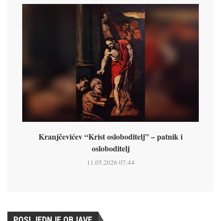
Kranjčevićev “Krist osloboditelj” – patnik i
osloboditelj
11.05.2026 07:44
POSLJEDNJE OBJAVE