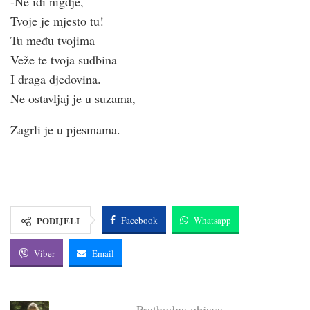
-Ne idi nigdje,
Tvoje je mjesto tu!
Tu među tvojima
Veže te tvoja sudbina
I draga djedovina.
Ne ostavljaj je u suzama,
Zagrli je u pjesmama.
PODIJELI
Facebook
Whatsapp
Viber
Email
Prethodna objava