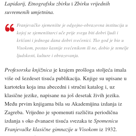
Lapidarij, Etnografsku zbirku
i
Zbirku vrijednih
suvremenih umjetnina.
Franjevačko sjemenište je odgojno-obrazovna institucija u
kojoj se sjemeništarci uče prije svega biti dobri ljudi i
kršćani i jednoga dana dobri svećenici. Tko god je bio u
Visokom, postao kasnije svećenikom ili ne, dobio je temelje
ljudskosti, kulture i obrazovanja.
Profesorska knjižnica
je krajem prošloga stoljeća imala
više od šezdeset tisuća publikacija. Knjige su upisane u
kartoteku koja ima abecedni i stručni katalog i, uz
klasične jezike, napisane na još desetak živih jezika.
Među prvim knjigama bila su Akademijina izdanja iz
Zagreba. Vrijedno je spomenuti različita periodična
izdanja s oko dvanaest tisuća svezaka te
Spomenicu
Franjevačke klasične gimnazije u Visokom
iz 1932.