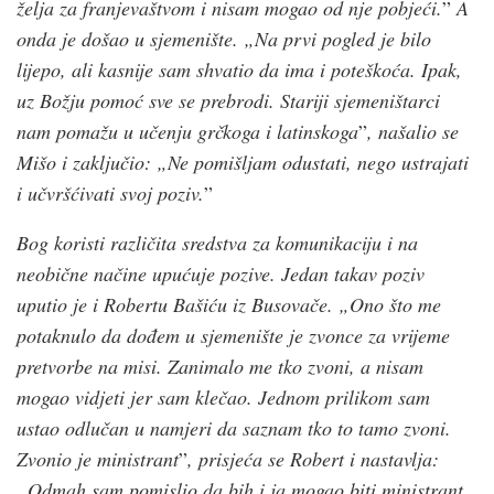
želja za franjevaštvom i nisam mogao od nje pobjeći.
”
A
onda je došao u sjemenište. „Na prvi pogled je bilo
lijepo, ali kasnije sam shvatio da ima i poteškoća. Ipak,
uz Božju pomoć sve se prebrodi. Stariji sjemeništarci
nam pomažu u učenju grčkoga i latinskoga
”
, našalio se
Mišo i zaključio: „Ne pomišljam odustati, nego ustrajati
i učvršćivati svoj poziv.
”
Bog koristi različita sredstva za komunikaciju i na
neobične načine upućuje pozive. Jedan takav poziv
uputio je i Robertu Bašiću iz Busovače. „Ono što me
potaknulo da dođem u sjemenište je zvonce za vrijeme
pretvorbe na misi. Zanimalo me tko zvoni, a nisam
mogao vidjeti jer sam klečao. Jednom prilikom sam
ustao odlučan u namjeri da saznam tko to tamo zvoni.
Zvonio je ministrant
”
, prisjeća se Robert i nastavlja:
„Odmah sam pomislio da bih i ja mogao biti ministrant.