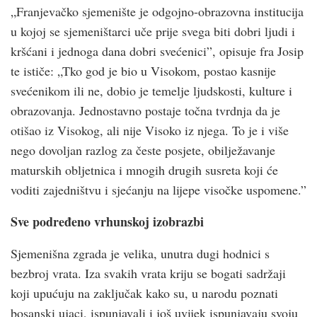
„Franjevačko sjemenište je odgojno-obrazovna institucija
u kojoj se sjemeništarci uče prije svega biti dobri ljudi i
kršćani i jednoga dana dobri svećenici”, opisuje fra Josip
te ističe: „Tko god je bio u Visokom, postao kasnije
svećenikom ili ne, dobio je temelje ljudskosti, kulture i
obrazovanja. Jednostavno postaje točna tvrdnja da je
otišao iz Visokog, ali nije Visoko iz njega. To je i više
nego dovoljan razlog za česte posjete, obilježavanje
maturskih obljetnica i mnogih drugih susreta koji će
voditi zajedništvu i sjećanju na lijepe visočke uspomene.”
Sve podređeno vrhunskoj izobrazbi
Sjemenišna zgrada je velika, unutra dugi hodnici s
bezbroj vrata. Iza svakih vrata kriju se bogati sadržaji
koji upućuju na zaključak kako su, u narodu poznati
bosanski ujaci, ispunjavali i još uvijek ispunjavaju svoju