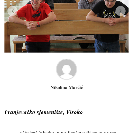
Nikolina Marčić
Franjevačko sjemenište, Visoko
ašto baš Visoko, a ne Kreševo ili neko drugo