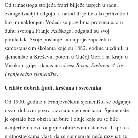
Od trinaestoga stoljeća fratri bilježe uspjeh u radu,
evangelizaciji i odgoju, a narod ih je itekako prihvatio i
bio im naklonjen. Vodeći se pravilima provincije, a u
duhu svetoga Franje Asiškoga, odgajali su svoj
pomladak. Svoje poslanje su najprije započeli u
samostanskim školama koje su 1882. godine ujedinili u
sjemenište u Kreševu, potom u Gučoj Gori i na kraju u
Visokom gdje i danas na adresi
Bosne Srebrene 4
živi
Franjevačko sjemenište
.
Učilište dobrih ljudi, kršćana i svećenika
Od 1900. godine u Franjevačkom sjemeništu se odgajaju
i svoj duhovni poziv razvijaju sjemeništarci. Sjemenište
je opstalo bez obzira na bure i oluje koje su se bile
usmjerile na ovu odgojno-obrazovnu ustanovu. Usprkos
pretpostavkama vlasti da se sjemenište neće razvijati te