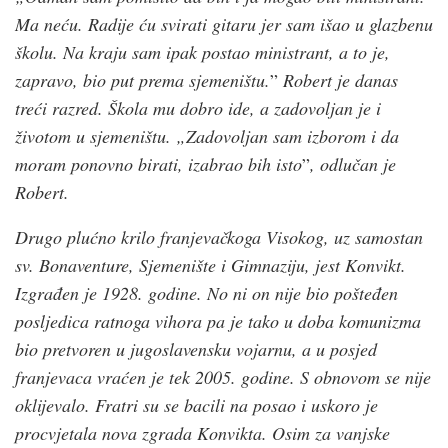
Ma neću. Radije ću svirati gitaru jer sam išao u glazbenu
školu. Na kraju sam ipak postao ministrant, a to je,
zapravo, bio put prema sjemeništu.
”
Robert je danas
treći razred. Škola mu dobro ide, a zadovoljan je i
životom u sjemeništu. „Zadovoljan sam izborom i da
moram ponovno birati, izabrao bih isto
”
, odlučan je
Robert.
Drugo plućno krilo franjevačkoga Visokog, uz samostan
sv. Bonaventure, Sjemenište i Gimnaziju, jest Konvikt.
Izgrađen je 1928. godine. No ni on nije bio pošteđen
posljedica ratnoga vihora pa je tako u doba komunizma
bio pretvoren u jugoslavensku vojarnu, a u posjed
franjevaca vraćen je tek 2005. godine. S obnovom se nije
oklijevalo. Fratri su se bacili na posao i uskoro je
procvjetala nova zgrada Konvikta. Osim za vanjske