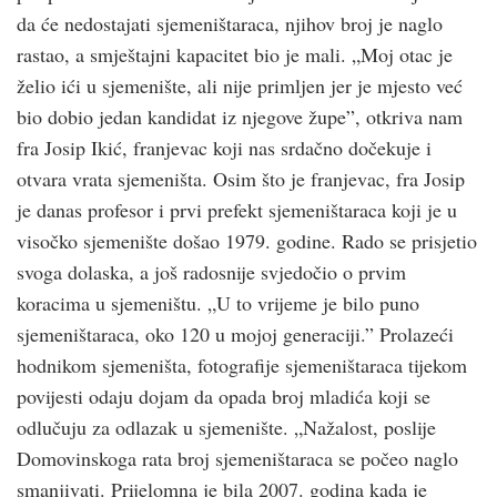
da će nedostajati sjemeništaraca, njihov broj je naglo
rastao, a smještajni kapacitet bio je mali. „Moj otac je
želio ići u sjemenište, ali nije primljen jer je mjesto već
bio dobio jedan kandidat iz njegove župe”, otkriva nam
fra Josip Ikić, franjevac koji nas srdačno dočekuje i
otvara vrata sjemeništa. Osim što je franjevac, fra Josip
je danas profesor i prvi prefekt sjemeništaraca koji je u
visočko sjemenište došao 1979. godine. Rado se prisjetio
svoga dolaska, a još radosnije svjedočio o prvim
koracima u sjemeništu. „U to vrijeme je bilo puno
sjemeništaraca, oko 120 u mojoj generaciji.” Prolazeći
hodnikom sjemeništa, fotografije sjemeništaraca tijekom
povijesti odaju dojam da opada broj mladića koji se
odlučuju za odlazak u sjemenište. „Nažalost, poslije
Domovinskoga rata broj sjemeništaraca se počeo naglo
smanjivati. Prijelomna je bila 2007. godina kada je