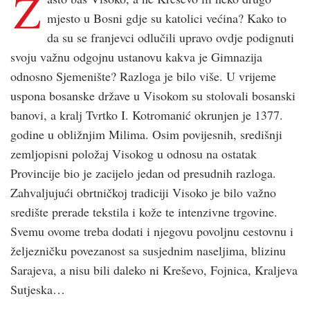
Z
mjesto u Bosni gdje su katolici većina? Kako to
da su se franjevci odlučili upravo ovdje podignuti
svoju važnu odgojnu ustanovu kakva je Gimnazija
odnosno Sjemenište? Razloga je bilo više. U vrijeme
uspona bosanske države u Visokom su stolovali bosanski
banovi, a kralj Tvrtko I. Kotromanić okrunjen je 1377.
godine u obližnjim Milima. Osim povijesnih, središnji
zemljopisni položaj Visokog u odnosu na ostatak
Provincije bio je zacijelo jedan od presudnih razloga.
Zahvaljujući obrtničkoj tradiciji Visoko je bilo važno
središte prerade tekstila i kože te intenzivne trgovine.
Svemu ovome treba dodati i njegovu povoljnu cestovnu i
željezničku povezanost sa susjednim naseljima, blizinu
Sarajeva, a nisu bili daleko ni Kreševo, Fojnica, Kraljeva
Sutjeska…