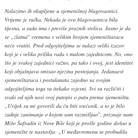
Nalazimo ih okupljene u sjemenišnoj blagovaonici.
Vrijeme je ručka. Nekada je ova blagovaonica bila
tijesna, a sada ima i previše praznih stolica. Jasno je da
se „zlatna
”
vremena s velikim brojem sjemeništaraca
neće vratiti. Pred odgojiteljima se nalazi veliki izazov
koji je i velika prilika rada s malom zajednicom. No, ono
što je svakoj zajednici važno, pa tako i ovoj, jest identitet
koji objašnjava smisao njezina postojanja. Jedanaest
sjemeništaraca i postulanata zajedno sa svojim
odgojiteljima toga su itekako svjesni. Svi su različiti i
svaki od njih nosi svoj putopis o putu prema sjemeništu.
„Uvijek su mi govorili da ću biti svećenik, a to je bilo
zadnje zanimanje o kojem sam razmišljao
”
, priznaje nam
Mišo Šafradin iz Nove Bile koji je prošle godine došao u
sjemenište te nastavlja: „U međuvremenu se probudila