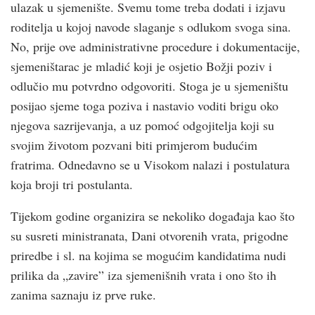
ulazak u sjemenište. Svemu tome treba dodati i izjavu
roditelja u kojoj navode slaganje s odlukom svoga sina.
No, prije ove administrativne procedure i dokumentacije,
sjemeništarac je mladić koji je osjetio Božji poziv i
odlučio mu potvrdno odgovoriti. Stoga je u sjemeništu
posijao sjeme toga poziva i nastavio voditi brigu oko
njegova sazrijevanja, a uz pomoć odgojitelja koji su
svojim životom pozvani biti primjerom budućim
fratrima. Odnedavno se u Visokom nalazi i postulatura
koja broji tri postulanta.
Tijekom godine organizira se nekoliko događaja kao što
su susreti ministranata, Dani otvorenih vrata, prigodne
priredbe i sl. na kojima se mogućim kandidatima nudi
prilika da „zavire” iza sjemenišnih vrata i ono što ih
zanima saznaju iz prve ruke.