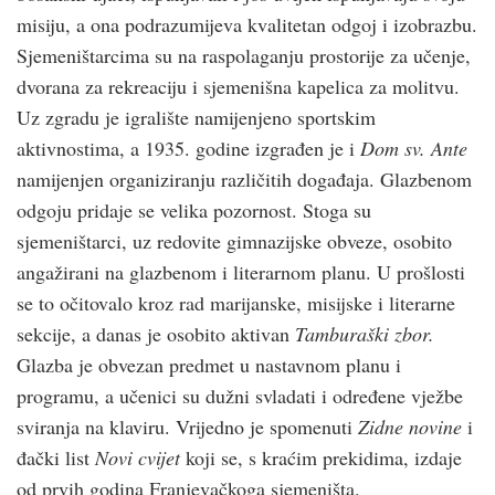
misiju, a ona podrazumijeva kvalitetan odgoj i izobrazbu.
Sjemeništarcima su na raspolaganju prostorije za učenje,
dvorana za rekreaciju i sjemenišna kapelica za molitvu.
Uz zgradu je igralište namijenjeno sportskim
aktivnostima, a 1935. godine izgrađen je i
Dom sv. Ante
namijenjen organiziranju različitih događaja. Glazbenom
odgoju pridaje se velika pozornost. Stoga su
sjemeništarci, uz redovite gimnazijske obveze, osobito
angažirani na glazbenom i literarnom planu. U prošlosti
se to očitovalo kroz rad marijanske, misijske i literarne
sekcije, a danas je osobito aktivan
Tamburaški zbor.
Glazba je obvezan predmet u nastavnom planu i
programu, a učenici su dužni svladati i određene vježbe
sviranja na klaviru. Vrijedno je spomenuti
Zidne novine
i
đački list
Novi cvijet
koji se, s kraćim prekidima, izdaje
od prvih godina Franjevačkoga sjemeništa.