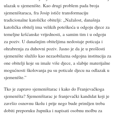
ulazak u sjemenište. Kao drugi problem pada broja
sjemeništaraca, fra Josip ističe transformaciju
tradicionalne katoličke obitelji: „Nažalost, današnja
katolička obitelj ima velikih poteškoća u odgoju djece za
temeljne kršćanske vrijednosti, a samim tim i u odgoju
za poziv. U današnjim obiteljima nedostaje poticaja i
ohrabrenja za duhovni poziv. Jasno je da je u prošlosti
sjemenište služilo kao nezaobilazna odgojna institucija za
one obitelji koje su imale više djece, a slabije materijalne
mogućnosti školovanja pa su poticale djecu na odlazak u
sjemenište.”
Tko je zapravo sjemeništarac i kako do Franjevačkoga
sjemeništa? Sjemeništarac je franjevački kandidat koji je
završio osnovnu školu i prije nego bude primljen treba
dobiti preporuku župnika i napisati osobnu molbu za