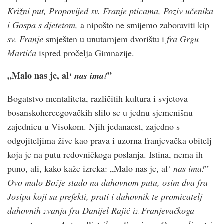
Križni put, Propovijed sv. Franje pticama, Poziv učenika
i Gospa s djetetom,
a nipošto ne smijemo zaboraviti kip
sv. Franje
smješten u unutarnjem dvorištu i
fra Grgu
Martića
ispred pročelja Gimnazije.
„Malo nas je, al
”
‘ nas ima!
Bogatstvo mentaliteta, različitih kultura i svjetova
bosanskohercegovačkih slilo se u jednu sjemenišnu
zajednicu u Visokom. Njih jedanaest, zajedno s
odgojiteljima žive kao prava i uzorna franjevačka obitelj
koja je na putu redovničkoga poslanja. Istina, nema ih
puno, ali, kako kaže izreka: „Malo nas je, al
‘ nas ima!
”
Ovo malo Božje stado na duhovnom putu, osim dva fra
Josipa koji su prefekti, prati i duhovnik te promicatelj
duhovnih zvanja fra Danijel Rajić iz Franjevačkoga