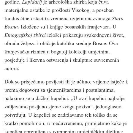
godine.
Lapidarij
je arheološka zbirka koja čuva
materijalne ostatke iz prošlosti Visokog, a poseban
fundus čine ostaci iz vremena uvjetno nazvanoga
Stara
Bosna.
Izložene su i knjige bosanskih franjevaca. U
Etnografskoj zbirci
izlošci prikazuju svakodnevni život,
obradu željeza i običaje katolika srednje Bosne. Ova
franjevačka riznica u bogatoj kolekciji umjetnina
posjeduje i likovna ostvarenja i skulpture suvremenih
autora.
Dok se prisjećamo povijesti ili je učimo, vrijeme istječe i,
prema dogovoru sa sjemeništarcima i postulantima,
nalazimo se u đačkoj kapelici. „U ovoj kapelici najbolje
zalijevamo posijano sjeme svoga poziva”
,
jednoglasno
potvrđuju. U kapelici se zadržavamo tek toliko da se
kratko pomolimo i, u međuvremenu, primijetimo kako je
kapelica opremljena suvremenim umjetničkim djelima: