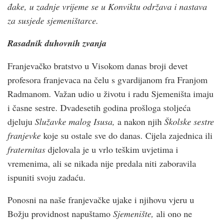
đake, u zadnje vrijeme se u Konviktu održava i nastava
za susjede sjemeništarce.
Rasadnik duhovnih zvanja
Franjevačko bratstvo u Visokom danas broji devet
profesora franjevaca na čelu s gvardijanom fra Franjom
Radmanom. Važan udio u životu i radu Sjemeništa imaju
i časne sestre. Dvadesetih godina prošloga stoljeća
djeluju
Služavke malog Isusa,
a nakon njih
Školske sestre
franjevke
koje su ostale sve do danas. Cijela zajednica ili
fraternitas
djelovala je u vrlo teškim uvjetima i
vremenima, ali se nikada nije predala niti zaboravila
ispuniti svoju zadaću.
Ponosni na naše franjevačke ujake i njihovu vjeru u
Božju providnost napuštamo
Sjemenište,
ali ono ne