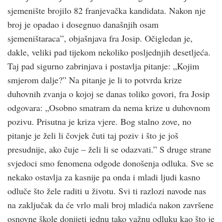
sjemenište brojilo 82 franjevačka kandidata. Nakon nje
broj je opadao i dosegnuo današnjih osam
sjemeništaraca”, objašnjava fra Josip. Očigledan je,
dakle, veliki pad tijekom nekoliko posljednjih desetljeća.
Taj pad sigurno zabrinjava i postavlja pitanje: „Kojim
smjerom dalje?” Na pitanje je li to potvrda krize
duhovnih zvanja o kojoj se danas toliko govori, fra Josip
odgovara: „Osobno smatram da nema krize u duhovnom
pozivu. Prisutna je kriza vjere. Bog stalno zove, no
pitanje je želi li čovjek čuti taj poziv i što je još
presudnije, ako čuje – želi li se odazvati.” S druge strane
svjedoci smo fenomena odgode donošenja odluka. Sve se
nekako ostavlja za kasnije pa onda i mladi ljudi kasno
odluče što žele raditi u životu. Svi ti razlozi navode nas
na zaključak da će vrlo mali broj mladića nakon završene
osnovne škole donijeti jednu tako važnu odluku kao što je