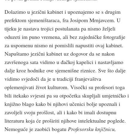
Dolazimo u jezični kabinet i upoznajemo se s drugim
prefektom sjemeništaraca, fra Josipom Mrnjavcem. U
tijeku je nastava trojici postulanata pa nismo željeli
oduzeti im puno vremena, ali bez zajedničke fotografije
za uspomenu nismo ni pomislili napustiti ovaj kabinet.
Napuštamo jezični kabinet uz dogovor da se nakon
završenoga sata vidimo u đačkoj kapelici i nastavljamo
dalje kroz hodnike ove sjemenišne riznice. Sve što dalje
vidimo svjedoči da je u tradiciji franjevaštva
oplemenjivati život kulturom. Visočki su profesori toga
bili itekako svjesni pa su otpočetka skupljali umjetničko i
knjižno blago kako bi njihovi učenici bolje upoznali i
zavoljeli svoju prošlost, ali i kako bi imali dostupnu
literaturu koja će proširiti njihove intelektualne poglede.
Nemoguće je zaobići bogatu
Profesorsku knjižnicu,