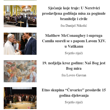
Sjećanje koje traje: U Neretvici
proslavljena godišnja misa za poginule
branitelje i civile
fra Danijel Nikolić
Matthew McConaughey i supruga
Camila susreli se s papom Lavom XIV.
u Vatikanu
Svjetlo riječi
19. nedjelja kroz godinu: Naš Bog jest
Bog mira
fra Lovro Gavran
Etno skupina “Čuvarice” proslavile 15
godina djelovanja
Svjetlo riječi