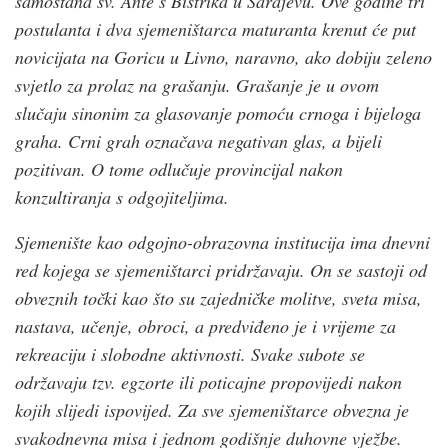
samostana sv. Ante s Bistrika u Sarajevu. Ove godine tri
postulanta i dva sjemeništarca maturanta krenut će put
novicijata na Goricu u Livno, naravno, ako dobiju zeleno
svjetlo za prolaz na
grašanju.
Grašanje je u ovom
slučaju sinonim za glasovanje pomoću crnoga i bijeloga
graha. Crni grah označava negativan glas, a bijeli
pozitivan. O tome odlučuje provincijal nakon
konzultiranja s odgojiteljima.
Sjemenište kao odgojno-obrazovna institucija ima dnevni
red kojega se sjemeništarci pridržavaju. On se sastoji od
obveznih točki kao što su zajedničke molitve, sveta misa,
nastava, učenje, obroci, a predviđeno je i vrijeme za
rekreaciju i slobodne aktivnosti. Svake subote se
održavaju tzv.
egzorte
ili poticajne propovijedi nakon
kojih slijedi ispovijed. Za sve sjemeništarce obvezna je
svakodnevna misa i jednom godišnje duhovne vježbe.