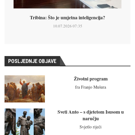
Tribina: Što je umjetna inteligencija?
10.07.2026 07:35
POSLJEDNJE OBJAVE
Životni program
fra Franjo Mušura
Sveti Anto – s djetetom Isusom u
naručju
Svjetlo riječi