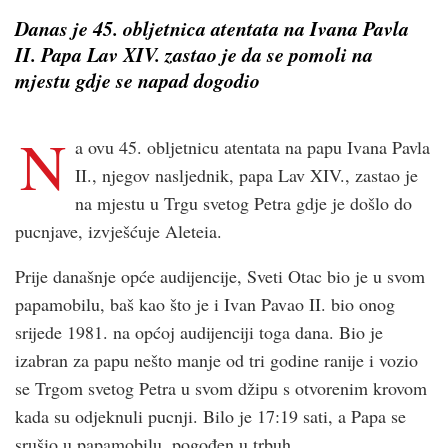
Danas je 45. obljetnica atentata na Ivana Pavla
II. Papa Lav XIV. zastao je da se pomoli na
mjestu gdje se napad dogodio
N
a ovu 45. obljetnicu atentata na papu Ivana Pavla
II., njegov nasljednik, papa Lav XIV., zastao je
na mjestu u Trgu svetog Petra gdje je došlo do
pucnjave, izvješćuje Aleteia.
Prije današnje opće audijencije, Sveti Otac bio je u svom
papamobilu, baš kao što je i Ivan Pavao II. bio onog
srijede 1981. na općoj audijenciji toga dana. Bio je
izabran za papu nešto manje od tri godine ranije i vozio
se Trgom svetog Petra u svom džipu s otvorenim krovom
kada su odjeknuli pucnji. Bilo je 17:19 sati, a Papa se
srušio u papamobilu, pogođen u trbuh.