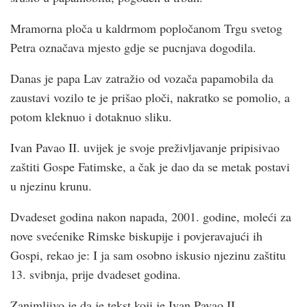
Mramorna ploča u kaldrmom popločanom Trgu svetog
Petra označava mjesto gdje se pucnjava dogodila.
Danas je papa Lav zatražio od vozača papamobila da
zaustavi vozilo te je prišao ploči, nakratko se pomolio, a
potom kleknuo i dotaknuo sliku.
Ivan Pavao II. uvijek je svoje preživljavanje pripisivao
zaštiti Gospe Fatimske, a čak je dao da se metak postavi
u njezinu krunu.
Dvadeset godina nakon napada, 2001. godine, moleći za
nove svećenike Rimske biskupije i povjeravajući ih
Gospi, rekao je: I ja sam osobno iskusio njezinu zaštitu
13. svibnja, prije dvadeset godina.
Zanimljivo je da je tekst koji je Ivan Pavao II.