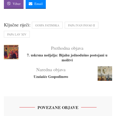
Viber
Email
Ključne riječi:
GOSPA FATIMSKA
PAPA IVAN PAVAO II
PAPA LAV XIV
Prethodna objava
7. uskrsna nedjelja: Bijahu jednodušno postojani u
molitvi
Naredna objava
Uzašašće Gospodinovo
POVEZANE OBJAVE