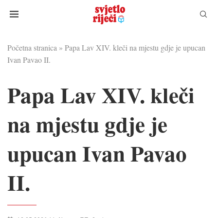
Početna stranica
»
Papa Lav XIV. kleči na mjestu gdje je upucan
Ivan Pavao II.
Papa Lav XIV. kleči
na mjestu gdje je
upucan Ivan Pavao
II.