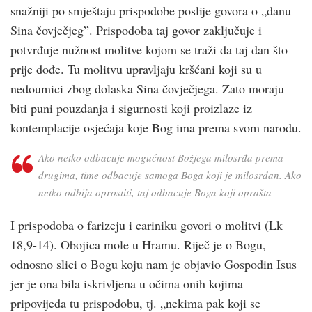
snažniji po smještaju prispodobe poslije govora o „danu
Sina čovječjeg”. Prispodoba taj govor zaključuje i
potvrđuje nužnost molitve kojom se traži da taj dan što
prije dođe. Tu molitvu upravljaju kršćani koji su u
nedoumici zbog dolaska Sina čovječjega. Zato moraju
biti puni pouzdanja i sigurnosti koji proizlaze iz
kontemplacije osjećaja koje Bog ima prema svom narodu.
Ako netko odbacuje mogućnost Božjega milosrđa prema
drugima, time odbacuje samoga Boga koji je milosrdan. Ako
netko odbija oprostiti, taj odbacuje Boga koji oprašta
I prispodoba o farizeju i cariniku govori o molitvi (Lk
18,9-14). Obojica mole u Hramu. Riječ je o Bogu,
odnosno slici o Bogu koju nam je objavio Gospodin Isus
jer je ona bila iskrivljena u očima onih kojima
pripovijeda tu prispodobu, tj. „nekima pak koji se