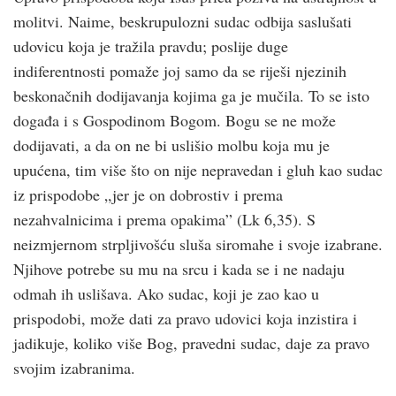
molitvi. Naime, beskrupulozni sudac odbija saslušati
udovicu koja je tražila pravdu; poslije duge
indiferentnosti pomaže joj samo da se riješi njezinih
beskonačnih dodijavanja kojima ga je mučila. To se isto
događa i s Gospodinom Bogom. Bogu se ne može
dodijavati, a da on ne bi uslišio molbu koja mu je
upućena, tim više što on nije nepravedan i gluh kao sudac
iz prispodobe „jer je on dobrostiv i prema
nezahvalnicima i prema opakima” (Lk 6,35). S
neizmjernom strpljivošću sluša siromahe i svoje izabrane.
Njihove potrebe su mu na srcu i kada se i ne nadaju
odmah ih uslišava. Ako sudac, koji je zao kao u
prispodobi, može dati za pravo udovici koja inzistira i
jadikuje, koliko više Bog, pravedni sudac, daje za pravo
svojim izabranima.