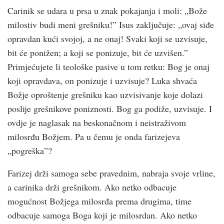
Carinik se udara u prsa u znak pokajanja i moli: „Bože
milostiv budi meni grešniku!” Isus zaključuje: „ovaj siđe
opravdan kući svojoj, a ne onaj! Svaki koji se uzvisuje,
bit će ponižen; a koji se ponizuje, bit će uzvišen.”
Primjećujete li teološke pasive u tom retku: Bog je onaj
koji opravdava, on ponizuje i uzvisuje? Luka shvaća
Božje oproštenje grešniku kao uzvisivanje koje dolazi
poslije grešnikove poniznosti. Bog ga podiže, uzvisuje. I
ovdje je naglasak na beskonačnom i neistraživom
milosrđu Božjem. Pa u čemu je onda farizejeva
„pogreška”?
Farizej drži samoga sebe pravednim, nabraja svoje vrline,
a carinika drži grešnikom. Ako netko odbacuje
mogućnost Božjega milosrđa prema drugima, time
odbacuje samoga Boga koji je milosrdan. Ako netko