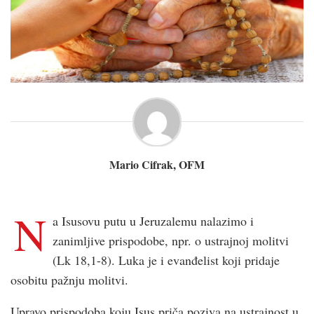
Mario Cifrak, OFM
N
a Isusovu putu u Jeruzalemu nalazimo i
zanimljive prispodobe, npr. o ustrajnoj molitvi
(Lk 18,1-8). Luka je i evanđelist koji pridaje
osobitu pažnju molitvi.
Upravo prispodoba koju Isus priča poziva na ustrajnost u