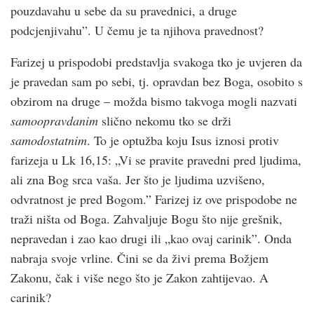
pouzdavahu u sebe da su pravednici, a druge
podcjenjivahu”. U čemu je ta njihova pravednost?
Farizej u prispodobi predstavlja svakoga tko je uvjeren da
je pravedan sam po sebi, tj. opravdan bez Boga, osobito s
obzirom na druge – možda bismo takvoga mogli nazvati
samoopravdanim
slično nekomu tko se drži
samodostatnim
. To je optužba koju Isus iznosi protiv
farizeja u Lk 16,15: „Vi se pravite pravedni pred ljudima,
ali zna Bog srca vaša. Jer što je ljudima uzvišeno,
odvratnost je pred Bogom.” Farizej iz ove prispodobe ne
traži ništa od Boga. Zahvaljuje Bogu što nije grešnik,
nepravedan i zao kao drugi ili „kao ovaj carinik”. Onda
nabraja svoje vrline. Čini se da živi prema Božjem
Zakonu, čak i više nego što je Zakon zahtijevao. A
carinik?