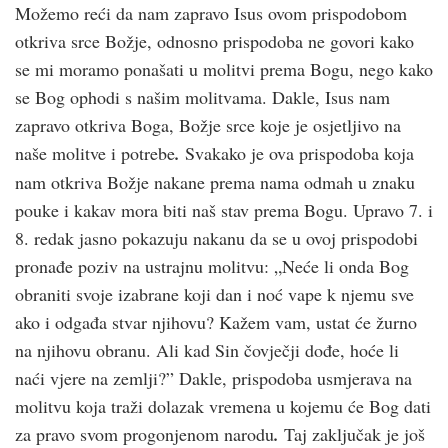
Možemo reći da nam zapravo Isus ovom prispodobom
otkriva srce Božje, odnosno prispodoba ne govori kako
se mi moramo ponašati u molitvi prema Bogu, nego kako
se Bog ophodi s našim molitvama. Dakle, Isus nam
zapravo otkriva Boga, Božje srce koje je osjetljivo na
naše molitve i potrebe
.
Svakako je ova prispodoba koja
nam otkriva Božje nakane prema nama odmah u znaku
pouke i kakav mora biti naš stav prema Bogu. Upravo 7. i
8. redak jasno pokazuju nakanu da se u ovoj prispodobi
pronađe poziv na ustrajnu molitvu: „Neće li onda Bog
obraniti svoje izabrane koji dan i noć vape k njemu sve
ako i odgađa stvar njihovu? Kažem vam, ustat će žurno
na njihovu obranu. Ali kad Sin čovječji dođe, hoće li
naći vjere na zemlji?” Dakle, prispodoba usmjerava na
molitvu koja traži dolazak vremena u kojemu će Bog dati
za pravo svom progonjenom narodu
.
Taj zaključak je još