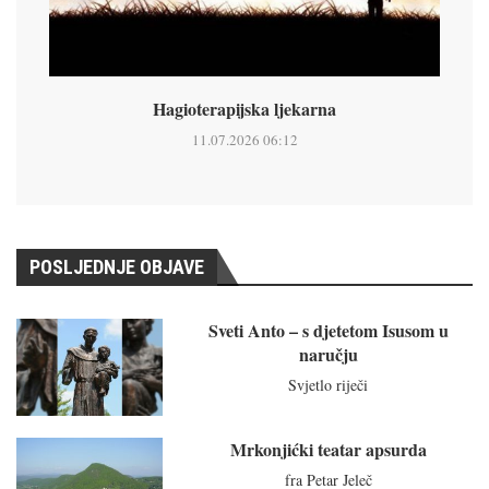
Hagioterapijska ljekarna
11.07.2026 06:12
POSLJEDNJE OBJAVE
Sveti Anto – s djetetom Isusom u
naručju
Svjetlo riječi
Mrkonjićki teatar apsurda
fra Petar Jeleč