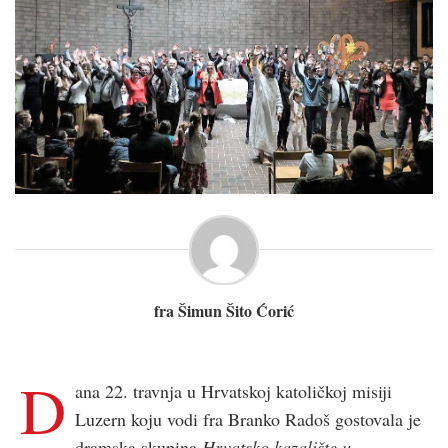
fra Šimun Šito Ćorić
D
ana 22. travnja u Hrvatskoj katoličkoj misiji
Luzern koju vodi fra Branko Radoš gostovala je
dramska skupina
Hrvatsko kazalište u