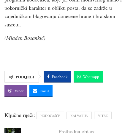
pokornički karakter u obliku posta, da se zadrže u
zajedničkom blagovanju donesene hrane i bratskom
susretu.
(Mladen Bosankić)
PODIJELI
Facebook
Whatsapp
Viber
Email
Ključne riječi:
HODOČAŠĆE
KALVARIJA
VITEZ
Prethodna objava