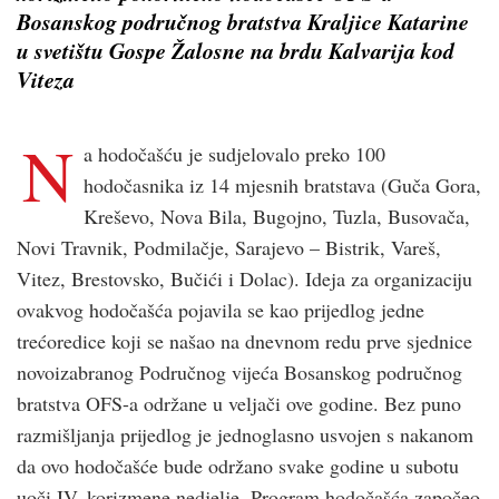
Bosanskog područnog bratstva Kraljice Katarine
u svetištu Gospe Žalosne na brdu Kalvarija kod
Viteza
N
a hodočašću je sudjelovalo preko 100
hodočasnika iz 14 mjesnih bratstava (Guča Gora,
Kreševo, Nova Bila, Bugojno, Tuzla, Busovača,
Novi Travnik, Podmilačje, Sarajevo – Bistrik, Vareš,
Vitez, Brestovsko, Bučići i Dolac). Ideja za organizaciju
ovakvog hodočašća pojavila se kao prijedlog jedne
trećoredice koji se našao na dnevnom redu prve sjednice
novoizabranog Područnog vijeća Bosanskog područnog
bratstva OFS-a održane u veljači ove godine. Bez puno
razmišljanja prijedlog je jednoglasno usvojen s nakanom
da ovo hodočašće bude održano svake godine u subotu
uoči IV. korizmene nedjelje. Program hodočašća započeo