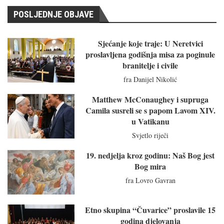
POSLJEDNJE OBJAVE
Sjećanje koje traje: U Neretvici
proslavljena godišnja misa za poginule
branitelje i civile
fra Danijel Nikolić
Matthew McConaughey i supruga
Camila susreli se s papom Lavom XIV.
u Vatikanu
Svjetlo riječi
19. nedjelja kroz godinu: Naš Bog jest
Bog mira
fra Lovro Gavran
Etno skupina “Čuvarice” proslavile 15
godina djelovanja