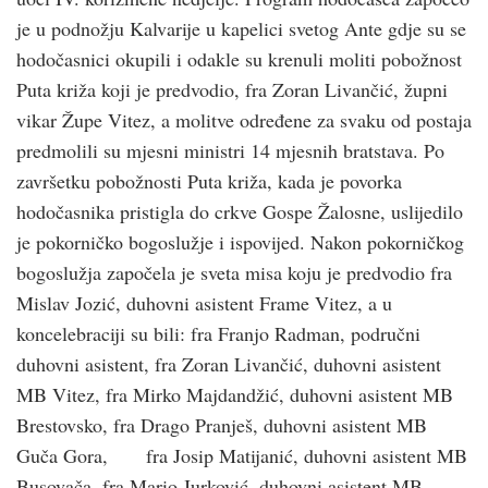
je u podnožju Kalvarije u kapelici svetog Ante gdje su se
hodočasnici okupili i odakle su krenuli moliti pobožnost
Puta križa koji je predvodio, fra Zoran Livančić, župni
vikar Župe Vitez, a molitve određene za svaku od postaja
predmolili su mjesni ministri 14 mjesnih bratstava. Po
završetku pobožnosti Puta križa, kada je povorka
hodočasnika pristigla do crkve Gospe Žalosne, uslijedilo
je pokorničko bogoslužje i ispovijed. Nakon pokorničkog
bogoslužja započela je sveta misa koju je predvodio fra
Mislav Jozić, duhovni asistent Frame Vitez, a u
koncelebraciji su bili: fra Franjo Radman, područni
duhovni asistent, fra Zoran Livančić, duhovni asistent
MB Vitez, fra Mirko Majdandžić, duhovni asistent MB
Brestovsko, fra Drago Pranješ, duhovni asistent MB
Guča Gora, fra Josip Matijanić, duhovni asistent MB
Busovača, fra Mario Jurković, duhovni asistent MB