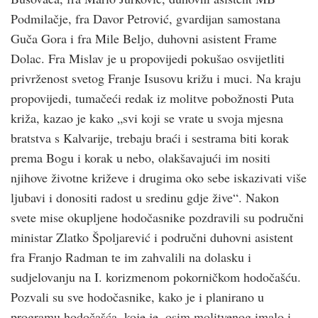
Podmilačje, fra Davor Petrović, gvardijan samostana
Guča Gora i fra Mile Beljo, duhovni asistent Frame
Dolac. Fra Mislav je u propovijedi pokušao osvijetliti
privrženost svetog Franje Isusovu križu i muci. Na kraju
propovijedi, tumačeći redak iz molitve pobožnosti Puta
križa, kazao je kako „svi koji se vrate u svoja mjesna
bratstva s Kalvarije, trebaju braći i sestrama biti korak
prema Bogu i korak u nebo, olakšavajući im nositi
njihove životne križeve i drugima oko sebe iskazivati više
ljubavi i donositi radost u sredinu gdje žive“. Nakon
svete mise okupljene hodočasnike pozdravili su područni
ministar Zlatko Špoljarević i područni duhovni asistent
fra Franjo Radman te im zahvalili na dolasku i
sudjelovanju na I. korizmenom pokorničkom hodočašću.
Pozvali su sve hodočasnike, kako je i planirano u
programu hodočašća, koje je, osim molitvenog imalo i