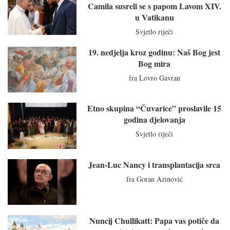
Camila susreli se s papom Lavom XIV.
u Vatikanu
Svjetlo riječi
19. nedjelja kroz godinu: Naš Bog jest
Bog mira
fra Lovro Gavran
Etno skupina “Čuvarice” proslavile 15
godina djelovanja
Svjetlo riječi
Jean-Luc Nancy i transplantacija srca
fra Goran Azinović
Nuncij Chullikatt: Papa vas potiče da