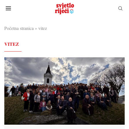
Početna stranica
»
vitez
VITEZ