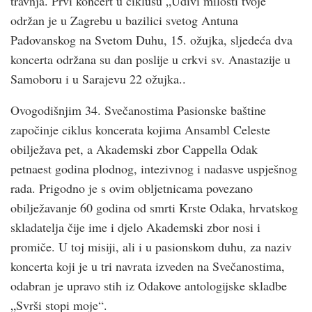
travnja. Prvi koncert u ciklusu „Udivi milosti tvoje“
održan je u Zagrebu u bazilici svetog Antuna
Padovanskog na Svetom Duhu, 15. ožujka, sljedeća dva
koncerta održana su dan poslije u crkvi sv. Anastazije u
Samoboru i u Sarajevu 22 ožujka..
Ovogodišnjim 34. Svečanostima Pasionske baštine
započinje ciklus koncerata kojima Ansambl Celeste
obilježava pet, a Akademski zbor Cappella Odak
petnaest godina plodnog, intezivnog i nadasve uspješnog
rada. Prigodno je s ovim obljetnicama povezano
obilježavanje 60 godina od smrti Krste Odaka, hrvatskog
skladatelja čije ime i djelo Akademski zbor nosi i
promiče. U toj misiji, ali i u pasionskom duhu, za naziv
koncerta koji je u tri navrata izveden na Svečanostima,
odabran je upravo stih iz Odakove antologijske skladbe
„Svrši stopi moje“.