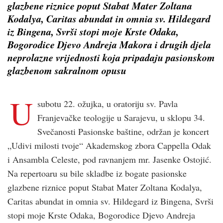
glazbene riznice poput Stabat Mater Zoltana
Kodalya, Caritas abundat in omnia sv. Hildegard
iz Bingena, Svrši stopi moje Krste Odaka,
Bogorodice Djevo Andreja Makora i drugih djela
neprolazne vrijednosti koja pripadaju pasionskom
glazbenom sakralnom opusu
U
subotu 22. ožujka, u oratoriju sv. Pavla
Franjevačke teologije u Sarajevu, u sklopu 34.
Svečanosti Pasionske baštine, održan je koncert
„Udivi milosti tvoje“ Akademskog zbora Cappella Odak
i Ansambla Celeste, pod ravnanjem mr. Jasenke Ostojić.
Na repertoaru su bile skladbe iz bogate pasionske
glazbene riznice poput Stabat Mater Zoltana Kodalya,
Caritas abundat in omnia sv. Hildegard iz Bingena, Svrši
stopi moje Krste Odaka, Bogorodice Djevo Andreja