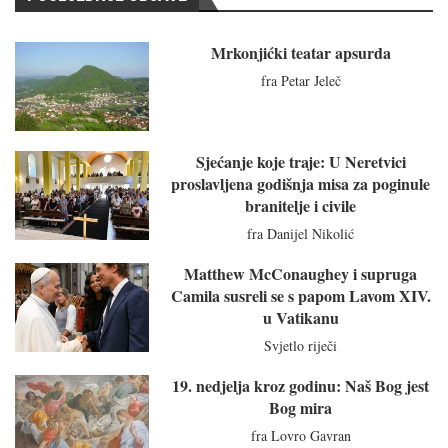
Mrkonjićki teatar apsurda
fra Petar Jeleč
Sjećanje koje traje: U Neretvici
proslavljena godišnja misa za poginule
branitelje i civile
fra Danijel Nikolić
Matthew McConaughey i supruga
Camila susreli se s papom Lavom XIV.
u Vatikanu
Svjetlo riječi
19. nedjelja kroz godinu: Naš Bog jest
Bog mira
fra Lovro Gavran