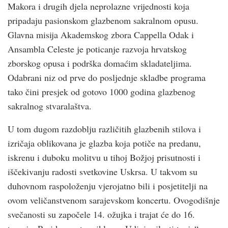
Makora i drugih djela neprolazne vrijednosti koja
pripadaju pasionskom glazbenom sakralnom opusu.
Glavna misija Akademskog zbora Cappella Odak i
Ansambla Celeste je poticanje razvoja hrvatskog
zborskog opusa i podrška domaćim skladateljima.
Odabrani niz od prve do posljednje skladbe programa
tako čini presjek od gotovo 1000 godina glazbenog
sakralnog stvaralaštva.
U tom dugom razdoblju različitih glazbenih stilova i
izričaja oblikovana je glazba koja potiče na predanu,
iskrenu i duboku molitvu u tihoj Božjoj prisutnosti i
iščekivanju radosti svetkovine Uskrsa. U takvom su
duhovnom raspoloženju vjerojatno bili i posjetitelji na
ovom veličanstvenom sarajevskom koncertu. Ovogodišnje
svečanosti su započele 14. ožujka i trajat će do 16.