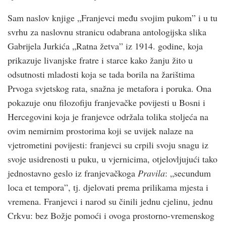
Sam naslov knjige „Franjevci među svojim pukom” i u tu
svrhu za naslovnu stranicu odabrana antologijska slika
Gabrijela Jurkića „Ratna žetva” iz 1914. godine, koja
prikazuje livanjske fratre i starce kako žanju žito u
odsutnosti mladosti koja se tada borila na žarištima
Prvoga svjetskog rata, snažna je metafora i poruka. Ona
pokazuje onu filozofiju franjevačke povijesti u Bosni i
Hercegovini koja je franjevce održala tolika stoljeća na
ovim nemirnim prostorima koji se uvijek nalaze na
vjetrometini povijesti: franjevci su crpili svoju snagu iz
svoje usidrenosti u puku, u vjernicima, otjelovljujući tako
jednostavno geslo iz franjevačkoga
Pravila
: „secundum
loca et tempora”, tj. djelovati prema prilikama mjesta i
vremena. Franjevci i narod su činili jednu cjelinu, jednu
Crkvu: bez Božje pomoći i ovoga prostorno-vremenskog