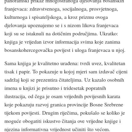
panoramski prikaz mnogostranoga djelovanja bosanskih
franjevaca: zdravstvenoga, socijalnoga, prosvjetnoga,
kulturnoga i spisateljskoga, a kroz prizmu ovoga
djelovanja upoznajemo se i s nizom likova franjevaca
koji su se istaknuli na dotičnim područjima. Ukratko:
knjiga je vrijedan izvor informacija svima koje zanima
bosanskohercegovačka povijest i uloga franjevaca u njoj.
Sama knjiga je kvalitetno urađena: tvrdi uvez, kvalitetan
tisak i papir. To pokazuje u kojoj mjeri sam izdavač cijeni
sadržaj koji se prezentira čitateljima. Uz kazalo osobnih
imena u knjizi je prisutno i tridesetak popratnih
ilustracija, od čega je osam vrijednih povijesnih karata
koje pokazuju razvoj granica provincije Bosne Srebrene
tijekom povijesti. Drugim riječima, pokušalo se koliko je
moguće obogatiti iskustvo čitanja ove vrijedne knjige i
njezina informativna vrijednost učiniti što većom.