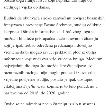
bosanskoga franjevaštva koje neprekinuto traje od
srednjega vijeka do danas.
Budući da obuhvaća široko zahvaćenu povijest bosanskih
franjevaca i provincije Bosne Srebrene, studiju odlikuje
iscrpnost i široka informativnost. I baš zbog toga je
možda i bila teže pristupačna svakodnevnom čitatelju
koji je ipak trebao određena predznanja i dovoljno
vremena da bi mogao izvući prikladan plod iz obilja
informacija koje nudi ova vrlo vrijedna knjiga. Međutim,
najvrjedniji dio toga što možda šire čitateljstvo, iz
raznoraznih razloga, nije moglo preuzeti iz ove vrlo
vrijedne povijesne studije, postalo je ipak dostupno
čitateljima
Svjetla riječi
kojima je to bilo ponuđeno u
nastavcima od 2018. do 2020. godine.
Ovdje se na određeni način čitatelju izišlo u susret i