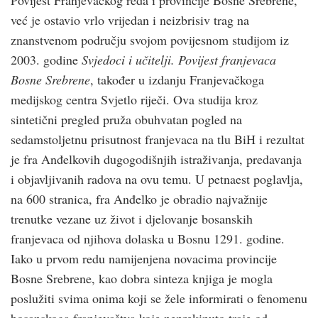
Povijest Franjevačkog reda i provincije Bosne Srebrene,
već je ostavio vrlo vrijedan i neizbrisiv trag na
znanstvenom području svojom povijesnom studijom iz
2003. godine
Svjedoci i učitelji. Povijest franjevaca
Bosne Srebrene
, također u izdanju Franjevačkoga
medijskog centra Svjetlo riječi. Ova studija kroz
sintetični pregled pruža obuhvatan pogled na
sedamstoljetnu prisutnost franjevaca na tlu BiH i rezultat
je fra Anđelkovih dugogodišnjih istraživanja, predavanja
i objavljivanih radova na ovu temu. U petnaest poglavlja,
na 600 stranica, fra Anđelko je obradio najvažnije
trenutke vezane uz život i djelovanje bosanskih
franjevaca od njihova dolaska u Bosnu 1291. godine.
Iako u prvom redu namijenjena novacima provincije
Bosne Srebrene, kao dobra sinteza knjiga je mogla
poslužiti svima onima koji se žele informirati o fenomenu