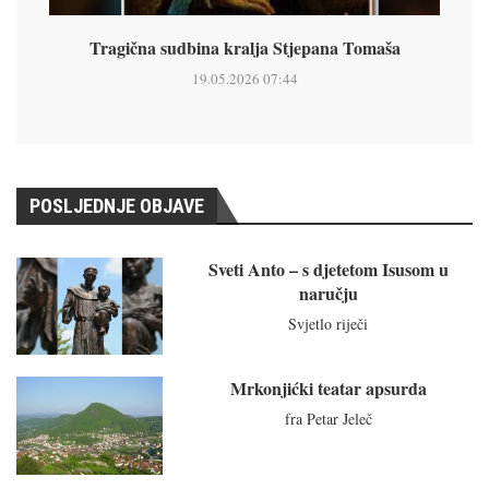
Tragična sudbina kralja Stjepana Tomaša
19.05.2026 07:44
POSLJEDNJE OBJAVE
Sveti Anto – s djetetom Isusom u
naručju
Svjetlo riječi
Mrkonjićki teatar apsurda
fra Petar Jeleč