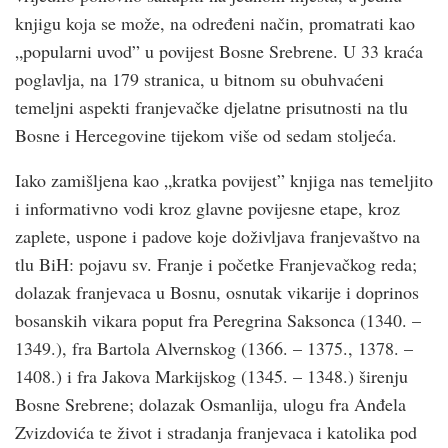
knjigu koja se može, na određeni način, promatrati kao
„popularni uvod” u povijest Bosne Srebrene. U 33 kraća
poglavlja, na 179 stranica, u bitnom su obuhvaćeni
temeljni aspekti franjevačke djelatne prisutnosti na tlu
Bosne i Hercegovine tijekom više od sedam stoljeća.
Iako zamišljena kao „kratka povijest” knjiga nas temeljito
i informativno vodi kroz glavne povijesne etape, kroz
zaplete, uspone i padove koje doživljava franjevaštvo na
tlu BiH: pojavu sv. Franje i početke Franjevačkog reda;
dolazak franjevaca u Bosnu, osnutak vikarije i doprinos
bosanskih vikara poput fra Peregrina Saksonca (1340. –
1349.), fra Bartola Alvernskog (1366. – 1375., 1378. –
1408.) i fra Jakova Markijskog (1345. – 1348.) širenju
Bosne Srebrene; dolazak Osmanlija, ulogu fra Anđela
Zvizdovića te život i stradanja franjevaca i katolika pod