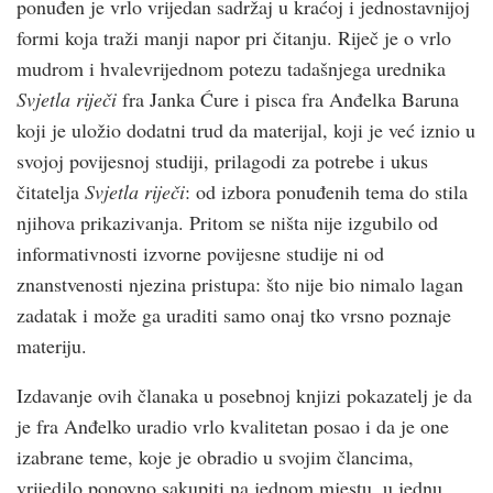
ponuđen je vrlo vrijedan sadržaj u kraćoj i jednostavnijoj
formi koja traži manji napor pri čitanju. Riječ je o vrlo
mudrom i hvalevrijednom potezu tadašnjega urednika
Svjetla riječi
fra Janka Ćure i pisca fra Anđelka Baruna
koji je uložio dodatni trud da materijal, koji je već iznio u
svojoj povijesnoj studiji, prilagodi za potrebe i ukus
čitatelja
Svjetla riječi
: od izbora ponuđenih tema do stila
njihova prikazivanja. Pritom se ništa nije izgubilo od
informativnosti izvorne povijesne studije ni od
znanstvenosti njezina pristupa: što nije bio nimalo lagan
zadatak i može ga uraditi samo onaj tko vrsno poznaje
materiju.
Izdavanje ovih članaka u posebnoj knjizi pokazatelj je da
je fra Anđelko uradio vrlo kvalitetan posao i da je one
izabrane teme, koje je obradio u svojim člancima,
vrijedilo ponovno sakupiti na jednom mjestu, u jednu