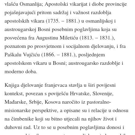
vlašću Osmanlija; Apostolski vikarijat i diobe provincije
pojašnjavajući pritom sadržaj i važnost razdoblja
apostolskih vikara (1735. – 1881.) u osmanlijskoj i
austrougarskoj Bosni posebnim poglavljima koja su
posvećena fra Augustinu Miletiću (1813. – 1831.),
poznatom po prosvjetnom i socijalnom djelovanju, i fra
Paškalu Vujčiću (1866. – 1881.), posljednjem
apostolskom vikaru u Bosni; austrougarsko razdoblje i
moderno doba.
Knjiga djelovanje franjevaca stavlja u širi povijesni
kontekst, povezan s poviješću Hrvatske, Slovenije,
Mađarske, Srbije, Kosova naročito iz pastoralno-
misionarske perspektive, a opisane su i relacije u odnosu
na čimbenike koji su bitno utjecali na njihov život i
duhovni rad. Uz to se u posebnim poglavljima donosi i