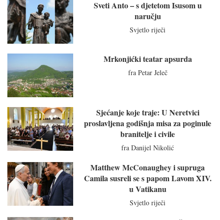
Sveti Anto – s djetetom Isusom u
naručju
Svjetlo riječi
Mrkonjićki teatar apsurda
fra Petar Jeleč
Sjećanje koje traje: U Neretvici
proslavljena godišnja misa za poginule
branitelje i civile
fra Danijel Nikolić
Matthew McConaughey i supruga
Camila susreli se s papom Lavom XIV.
u Vatikanu
Svjetlo riječi