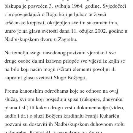
biskupa je posvećen 3. svibnja 1964. godine. Svjedočeći
i propovijedajući o Bogu koji je ljubav te živeći
kršćanske kreposti, okrijepljen svetim sakramentima,
umro je na glasu svetosti dana 11. ožujka 2002. godine u
Nadbiskupskom dvoru u Zagrebu.
Na temelju svega navedenog pozivam vjernike i sve
druge osobe da mi izravno priopće sve vijesti iz kojih se
na bilo koji način mogu iščitati elementi povoljni ili
suprotni glasu svetosti Sluge Božjega.
Prema kanonskim odredbama koje se odnose na ovaj
slučaj, svi oni koji posjeduju spise (rukopise, dnevnike,
pisma i sl.) ili kakvu drugu vrstu dokumentacije (video,
audio i dr.) o sluzi Božjem kardinalu Franji Kuhariću
pozvani su dostaviti ih Nadbiskupskom duhovnom stolu
u Zagrebu, Kaptol 31, s naznakom: za Kauzu