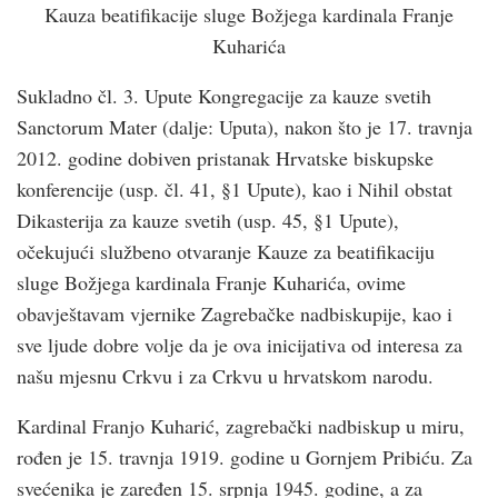
Kauza beatifikacije sluge Božjega kardinala Franje
Kuharića
Sukladno čl. 3. Upute Kongregacije za kauze svetih
Sanctorum Mater (dalje: Uputa), nakon što je 17. travnja
2012. godine dobiven pristanak Hrvatske biskupske
konferencije (usp. čl. 41, §1 Upute), kao i Nihil obstat
Dikasterija za kauze svetih (usp. 45, §1 Upute),
očekujući službeno otvaranje Kauze za beatifikaciju
sluge Božjega kardinala Franje Kuharića, ovime
obavještavam vjernike Zagrebačke nadbiskupije, kao i
sve ljude dobre volje da je ova inicijativa od interesa za
našu mjesnu Crkvu i za Crkvu u hrvatskom narodu.
Kardinal Franjo Kuharić, zagrebački nadbiskup u miru,
rođen je 15. travnja 1919. godine u Gornjem Pribiću. Za
svećenika je zaređen 15. srpnja 1945. godine, a za