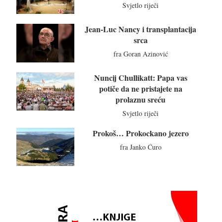
Svjetlo riječi
Jean-Luc Nancy i transplantacija
srca
fra Goran Azinović
Nuncij Chullikatt: Papa vas
potiče da ne pristajete na
prolaznu sreću
Svjetlo riječi
Prokoš… Prokockano jezero
fra Janko Ćuro