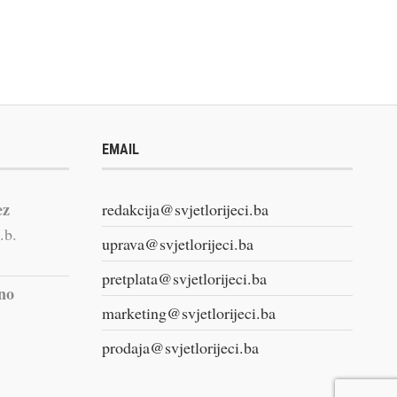
EMAIL
ez
redakcija@svjetlorijeci.ba
.b.
uprava@svjetlorijeci.ba
pretplata@svjetlorijeci.ba
vno
marketing@svjetlorijeci.ba
prodaja@svjetlorijeci.ba