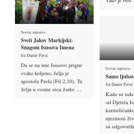
Tako je bilo
Svetac mjeseca
Sveti Jakov Markijski:
Snagom Isusova Imena
fra Damir Pavić
Da se na ime Isusovo prigne
Svetac mjeseca
svako koljeno, želja je
Samo ljubav
apostola Pavla (Fil 2,10). Tu
fra Damir Pavić
želju u svome srcu žarko …
Kada su nako
od Djeteta Is
karmelićanke
njezinom živ
su odgovoril