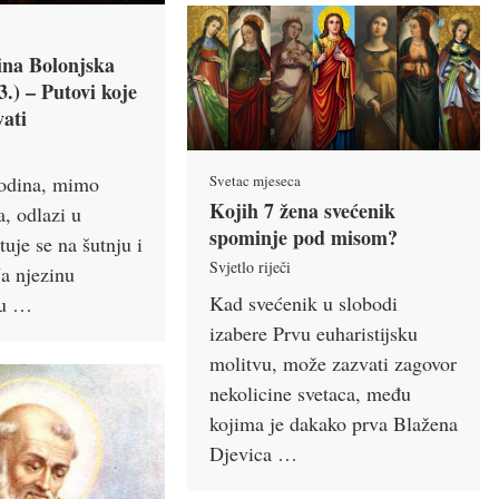
ina Bolonjska
3.) – Putovi koje
vati
n
godina, mimo
Svetac mjeseca
Kojih 7 žena svećenik
a, odlazi u
spominje pod misom?
tuje se na šutnju i
Svjetlo riječi
Na njezinu
Kad svećenik u slobodi
su …
izabere Prvu euharistijsku
molitvu, može zazvati zagovor
nekolicine svetaca, među
kojima je dakako prva Blažena
Djevica …