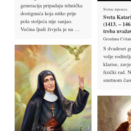
generacija pripadaju tehnička
Svetac mjeseca
dostignuća koja nitko prije
Sveta Katar
pola stoljeća nije sanjao.
(1413. – 146
Većina ljudi živjela je na …
treba uvaža
Grozdana Cvita
S dvadeset 
volje roditelj
klarise, zavje
fizički rad. 
smrtnom ča