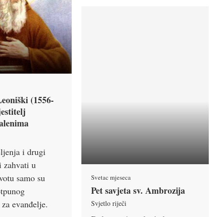
Leoniški (1556-
estitelj
alenima
ljenja i drugi
i zahvati u
votu samo su
Svetac mjeseca
Pet savjeta sv. Ambrozija
otpunog
 za evanđelje.
Svjetlo riječi