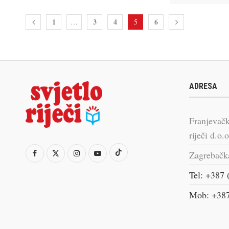
1
3
4
6
…
5
ADRESA
Franjevačk
riječi d.o.o
Zagrebačk
Tel: +387 
Mob: +387