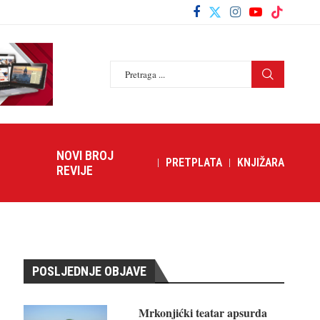
NOVI BROJ
PRETPLATA
KNJIŽARA
REVIJE
POSLJEDNJE OBJAVE
Mrkonjićki teatar apsurda