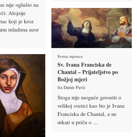
se nije oglušio na
eči: Alojzije
tac koji je kroz
jnim mladima uzor
Svetac mjeseca
Sv. Ivana Franciska de
Chantal – Prijateljstvo po
Božjoj mjeri
fra Damir Pavić
Stoga nije moguće govoriti o
velikoj svetici kao što je Ivana
Franciska de Chantal, a ne
utkati u priču o …