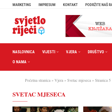
MARKETING
IMPRESUM
KONTAKT
PODRŽITE NAŠ R
NASLOVNICA
VIJESTI
VJERA
DRUŠTVO
O NAMA
Početna stranica
»
Vjera
»
Svetac mjeseca
»
Stranica 5
SVETAC MJESECA