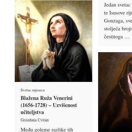
Jedan svetac 
te Isusove rij
Gonzaga, sve
stoljeća bro
čestitoga …
Svetac mjeseca
Blažena Ruža Venerini
(1656-1728) – Uzvišenost
učiteljstva
Grozdana Cvitan
Među goleme razlike tih