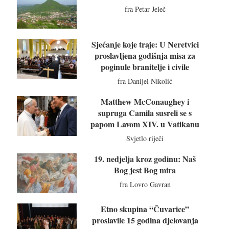
fra Petar Jeleč
Sjećanje koje traje: U Neretvici
proslavljena godišnja misa za
poginule branitelje i civile
fra Danijel Nikolić
Matthew McConaughey i
supruga Camila susreli se s
papom Lavom XIV. u Vatikanu
Svjetlo riječi
19. nedjelja kroz godinu: Naš
Bog jest Bog mira
fra Lovro Gavran
Etno skupina “Čuvarice”
proslavile 15 godina djelovanja