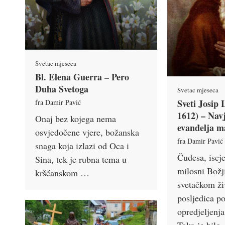
Svetac mjeseca
Bl. Elena Guerra – Pero
Duha Svetoga
Svetac mjeseca
Sveti Josip 
fra Damir Pavić
1612) – Navj
Onaj bez kojega nema
evanđelja m
osvjedočene vjere, božanska
fra Damir Pavić
snaga koja izlazi od Oca i
Čudesa, iscje
Sina, tek je rubna tema u
milosni Božj
kršćanskom …
svetačkom ži
posljedica p
opredjeljenja