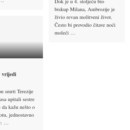
 …
Dok je u 4. stoljeću bio
biskup Milana, Ambrozije je
živio revan molitveni život.
Često bi provodio čitave noći
moleći …
 vrijedi
n smrti Terezije
usa upitali sestre
 da kažu nešto o
otu, jednostavno
e: …