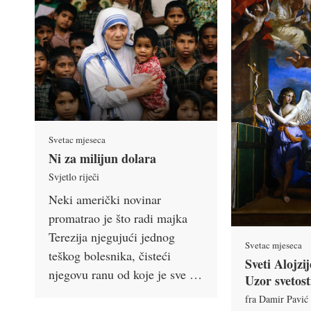
Svetac mjeseca
Ni za milijun dolara
Svjetlo riječi
Neki američki novinar
promatrao je što radi majka
Terezija njegujući jednog
Svetac mjeseca
teškog bolesnika, čisteći
Sveti Alojzi
njegovu ranu od koje je sve …
Uzor svetos
fra Damir Pavić