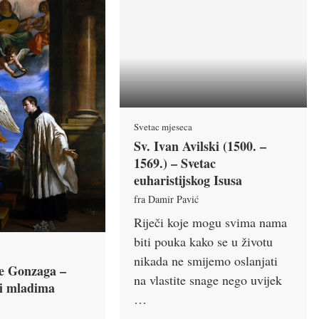
Svetac mjeseca
Sv. Ivan Avilski (1500. –
1569.) – Svetac
euharistijskog Isusa
fra Damir Pavić
Riječi koje mogu svima nama
biti pouka kako se u životu
nikada ne smijemo oslanjati
je Gonzaga –
na vlastite snage nego uvijek
ti mladima
…