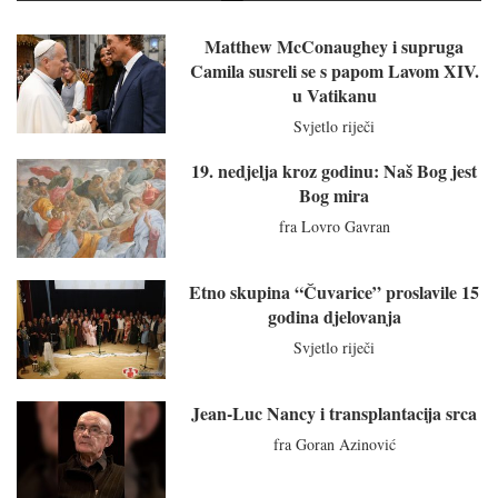
Matthew McConaughey i supruga
Camila susreli se s papom Lavom XIV.
u Vatikanu
Svjetlo riječi
19. nedjelja kroz godinu: Naš Bog jest
Bog mira
fra Lovro Gavran
Etno skupina “Čuvarice” proslavile 15
godina djelovanja
Svjetlo riječi
Jean-Luc Nancy i transplantacija srca
fra Goran Azinović