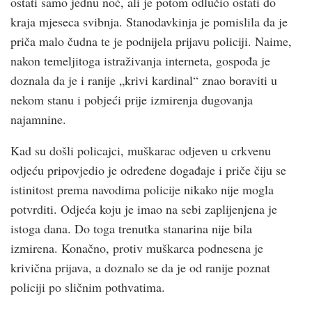
ostati samo jednu noć, ali je potom odlučio ostati do
kraja mjeseca svibnja. Stanodavkinja je pomislila da je
priča malo čudna te je podnijela prijavu policiji. Naime,
nakon temeljitoga istraživanja interneta, gospođa je
doznala da je i ranije „krivi kardinal“ znao boraviti u
nekom stanu i pobjeći prije izmirenja dugovanja
najamnine.
Kad su došli policajci, muškarac odjeven u crkvenu
odjeću pripovjedio je određene događaje i priče čiju se
istinitost prema navodima policije nikako nije mogla
potvrditi. Odjeća koju je imao na sebi zaplijenjena je
istoga dana. Do toga trenutka stanarina nije bila
izmirena. Konačno, protiv muškarca podnesena je
krivična prijava, a doznalo se da je od ranije poznat
policiji po sličnim pothvatima.