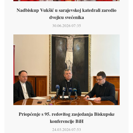
Nadbiskup Vukšić u sarajevskoj katedrali zaredio
dvojicu svećenika
30.06.2026 07:35
Priopćenje s 95. redovitog zasjedanja Biskupske
konferencije BiH
24.03.2026 07:53