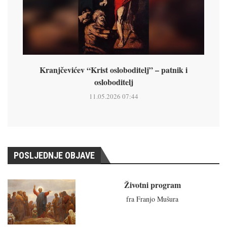
Kranjčevićev “Krist osloboditelj” – patnik i
osloboditelj
11.05.2026 07:44
POSLJEDNJE OBJAVE
Životni program
fra Franjo Mušura