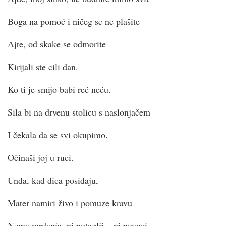
Boga na pomoć i ničeg se ne plašite
Ajte, od skake se odmorite
Kirijali ste cili dan.
Ko ti je smijo babi reć neću.
Sila bi na drvenu stolicu s naslonjačem
I čekala da se svi okupimo.
Očinaši joj u ruci.
Unda, kad dica posidaju,
Mater namiri živo i pomuze kravu
Nema mrdanja, ni poteglji – ni povuci.