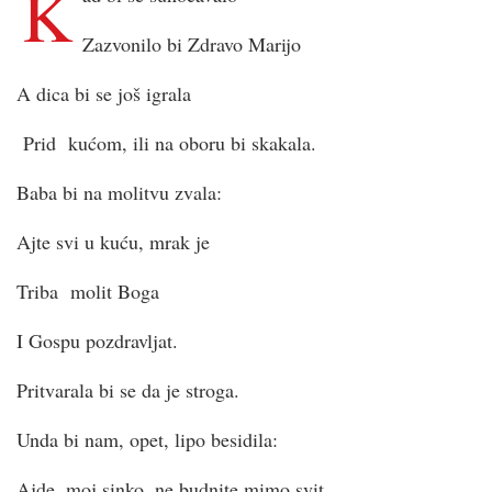
K
Zazvonilo bi Zdravo Marijo
A dica bi se još igrala
Prid kućom, ili na oboru bi skakala.
Baba bi na molitvu zvala:
Ajte svi u kuću, mrak je
Triba molit Boga
I Gospu pozdravljat.
Pritvarala bi se da je stroga.
Unda bi nam, opet, lipo besidila:
Ajde, moj sinko, ne budnite mimo svit