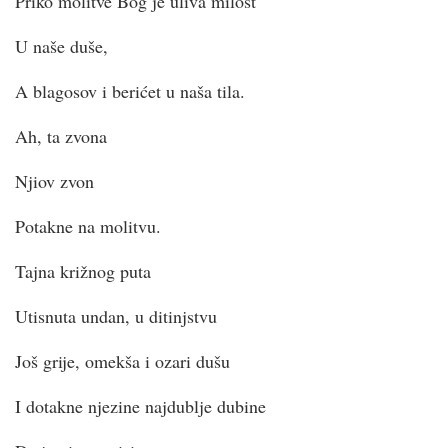
Priko molitve Bog je uliva milost
U naše duše,
A blagosov i berićet u naša tila.
Ah, ta zvona
Njiov zvon
Potakne na molitvu.
Tajna križnog puta
Utisnuta undan, u ditinjstvu
Još grije, omekša i ozari dušu
I dotakne njezine najdublje dubine