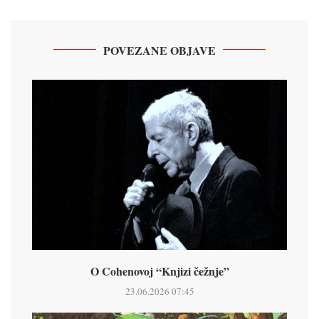
POVEZANE OBJAVE
O Cohenovoj “Knjizi čežnje”
23.06.2026 07:45