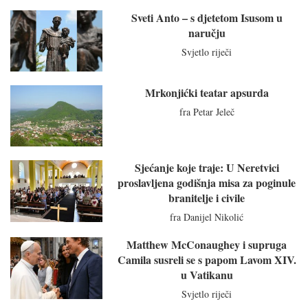
Sveti Anto – s djetetom Isusom u
naručju
Svjetlo riječi
Mrkonjićki teatar apsurda
fra Petar Jeleč
Sjećanje koje traje: U Neretvici
proslavljena godišnja misa za poginule
branitelje i civile
fra Danijel Nikolić
Matthew McConaughey i supruga
Camila susreli se s papom Lavom XIV.
u Vatikanu
Svjetlo riječi