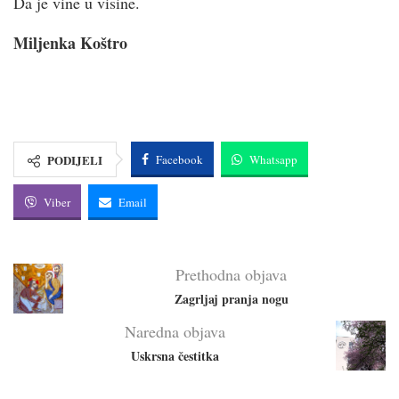
Da je vine u visine.
Miljenka Koštro
PODIJELI
Facebook
Whatsapp
Viber
Email
Prethodna objava
Zagrljaj pranja nogu
Naredna objava
Uskrsna čestitka