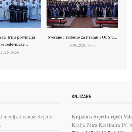
ci triju provincija
Svečano i radosno za Framu i OFS u...
rve redovničke...
15.06.2026 16:00
.2026 09:56
KNJIŽARE
Knjižara Svjetla riječi Vit
i medijski centar Svjetlo
.
Kralja Petra Krešimira IV, b