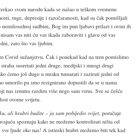
 izrekao svom narodu kada se našao u teškom vremenu
ti, tuge, depresije i razočaranosti, kad su čak pomišljali
 nemilosrdnoj sudbini, Bog im pun ljubavi prilazi i ovim ih
 nisam vas niti ću vas ikada zaboraviti i glavu od vas
edni, zato što vas ljubim.
om Covid sužanjstvu. Čak i ponekad kad na tren pomislimo
traha susretati jedni druge, medijski i mnogi drugi
o ćemo još dugo u mraku tumarati i zazirati jedni od
lično umorilo pa smo rezignirano dopustili da se u nama
ji nas iznutra razdiru više nego sam virus. Sve se češće
lost ovome svijetu.
u, ali hrabri budite – ja sam pobijedio svijet
, poručuje
avajuću spoznaju kako ne možemo kontrolirati ništa od
 sve ljude oko nas! A istinski hrabri možemo biti tek kad