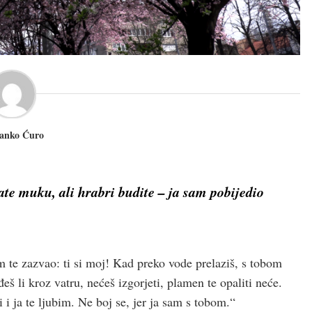
Janko Ćuro
ate muku, ali hrabri budite – ja sam pobijedio
m te zazvao: ti si moj! Kad preko vode prelaziš, s tobom
đeš li kroz vatru, nećeš izgorjeti, plamen te opaliti neće.
 i ja te ljubim. Ne boj se, jer ja sam s tobom.“