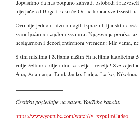
dopustimo da nas potpuno zahvati, oslobodi i razveseli
nije jače od Boga i kako će On na koncu sve izvesti na
Ovo nije jedno u nizu mnogih ispraznih ljudskih obeća
svim ljudima i cijelom svemiru. Njegova je poruka j
nesigurnom i dezorijentiranom vremenu: Mir vama, ne 
S tim mislima i željama našim čitateljima katolicima ž
volje želimo obilje mira, zdravlja i veselja! Sve zajedn
Ana, Anamarija, Emil, Janko, Lidija, Lorko, Nikolina, 
_________________
Čestitku pogledajte na našem YouTube kanalu:
https://www.youtube.com/watch?v=xvpuImCu8so