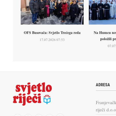
OFS Busovača: Svjetlo Trećega reda
Na Humcu nova
položili p
17.07.2026 07:53
07.07
ADRESA
Franjevačk
riječi d.o.o