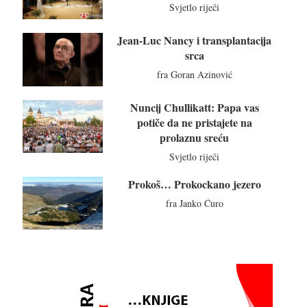
Svjetlo riječi
Jean-Luc Nancy i transplantacija
srca
fra Goran Azinović
Nuncij Chullikatt: Papa vas
potiče da ne pristajete na
prolaznu sreću
Svjetlo riječi
Prokoš… Prokockano jezero
fra Janko Ćuro