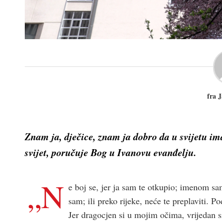
fra 
Znam ja, dječice, znam ja dobro da u svijetu im
svijet, poručuje Bog u Ivanovu evanđelju.
„N
e boj se, jer ja sam te otkupio; imenom sa
sam; ili preko rijeke, neće te preplaviti. Po
Jer dragocjen si u mojim očima, vrijedan si