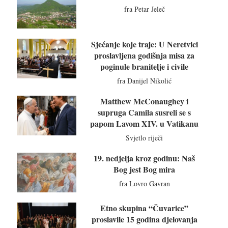
fra Petar Jeleč
Sjećanje koje traje: U Neretvici
proslavljena godišnja misa za
poginule branitelje i civile
fra Danijel Nikolić
Matthew McConaughey i
supruga Camila susreli se s
papom Lavom XIV. u Vatikanu
Svjetlo riječi
19. nedjelja kroz godinu: Naš
Bog jest Bog mira
fra Lovro Gavran
Etno skupina “Čuvarice”
proslavile 15 godina djelovanja