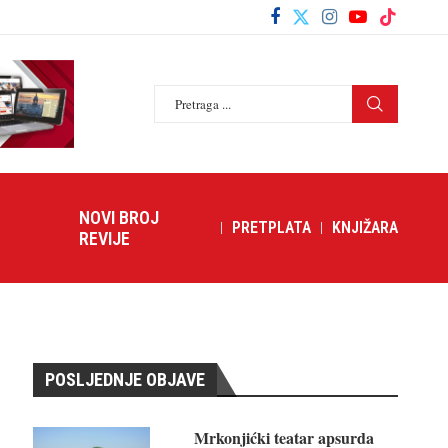
NOVI BROJ
PRETPLATA
KNJIŽARA
REVIJE
POSLJEDNJE OBJAVE
Mrkonjićki teatar apsurda