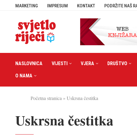
MARKETING
IMPRESUM
KONTAKT
PODRŽITE NAŠ R
NASLOVNICA
VIJESTI
VJERA
DRUŠTVO
O NAMA
Početna stranica
»
Uskrsna čestitka
Uskrsna čestitka