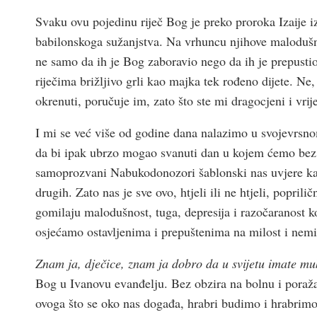
Svaku ovu pojedinu riječ Bog je preko proroka Izaije
babilonskoga sužanjstva. Na vrhuncu njihove malodušnos
ne samo da ih je Bog zaboravio nego da ih je prepustio
riječima brižljivo grli kao majka tek rođeno dijete. Ne,
okrenuti, poručuje im, zato što ste mi dragocjeni i vrij
I mi se već više od godine dana nalazimo u svojevrsn
da bi ipak ubrzo mogao svanuti dan u kojem ćemo bez s
samoprozvani Nabukodonozori šablonski nas uvjere kak
drugih. Zato nas je sve ovo, htjeli ili ne htjeli, popri
gomilaju malodušnost, tuga, depresija i razočaranost ko
osjećamo ostavljenima i prepuštenima na milost i nemi
Znam ja, dječice, znam ja dobro da u svijetu imate muk
Bog u Ivanovu evanđelju. Bez obzira na bolnu i poraž
ovoga što se oko nas događa, hrabri budimo i hrabrimo