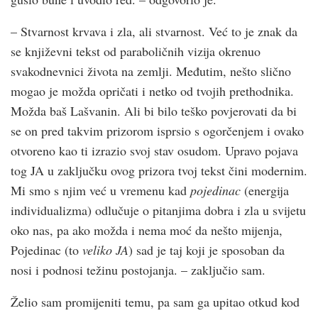
– Stvarnost krvava i zla, ali stvarnost. Već to je znak da
se književni tekst od paraboličnih vizija okrenuo
svakodnevnici života na zemlji. Međutim, nešto slično
mogao je možda opričati i netko od tvojih prethodnika.
Možda baš Lašvanin. Ali bi bilo teško povjerovati da bi
se on pred takvim prizorom isprsio s ogorčenjem i ovako
otvoreno kao ti izrazio svoj stav osudom. Upravo pojava
tog JA u zaključku ovog prizora tvoj tekst čini modernim.
Mi smo s njim već u vremenu kad
pojedinac
(energija
individualizma) odlučuje o pitanjima dobra i zla u svijetu
oko nas, pa ako možda i nema moć da nešto mijenja,
Pojedinac (to
veliko JA
) sad je taj koji je sposoban da
nosi i podnosi težinu postojanja. – zaključio sam.
Želio sam promijeniti temu, pa sam ga upitao otkud kod