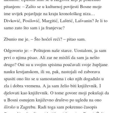
pitanjem: – Zašto se u kulturnoj povijesti Bosne moje
ime uvijek pojavljuje na kraju kronološkog niza…
Divković, Posilović, Margitić, Laštrić, Lašvanin? Je li to
samo zato što sam i ja franjevac?
Zbunio me je. – Što hoćeš reći? – pitao sam.
Odgovorio je: – Poštujem naše starce. Uostalom, ja sam
prvi o njima pisao. Ali zar ne misliš da sam ja nešto
drugo? Oni su u svojim spisima poučavali svoje župljane
nauku krstjanskom, ili su, pak, nastojali od zaborava
spasiti ono što se u samostanima i oko njih događalo u
zla i dobra vremena. A ja sam želio biti književnik. I
djelovati kao književnik. O tome govore moji pokušaji da
u Bosni osnujem književno društvo po ugledu na ono
ilirsko
u Zagrebu. Radi toga sam pokrenuo časopis