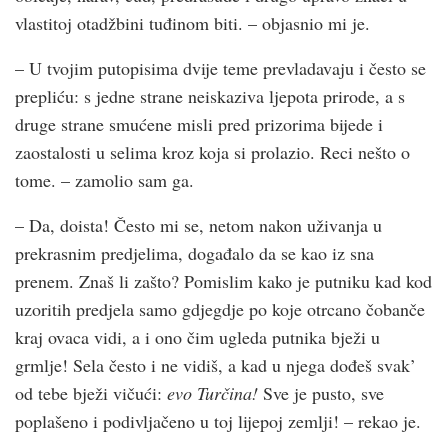
vlastitoj otadžbini tuđinom biti. – objasnio mi je.
– U tvojim putopisima dvije teme prevladavaju i često se
prepliću: s jedne strane neiskaziva ljepota prirode, a s
druge strane smućene misli pred prizorima bijede i
zaostalosti u selima kroz koja si prolazio. Reci nešto o
tome. – zamolio sam ga.
– Da, doista! Često mi se, netom nakon uživanja u
prekrasnim predjelima, događalo da se kao iz sna
prenem. Znaš li zašto? Pomislim kako je putniku kad kod
uzoritih predjela samo gdjegdje po koje otrcano čobanče
kraj ovaca vidi, a i ono čim ugleda putnika bježi u
grmlje! Sela često i ne vidiš, a kad u njega dođeš svak’
od tebe bježi vičući:
evo Turčina!
Sve je pusto, sve
poplašeno i podivljačeno u toj lijepoj zemlji! – rekao je.