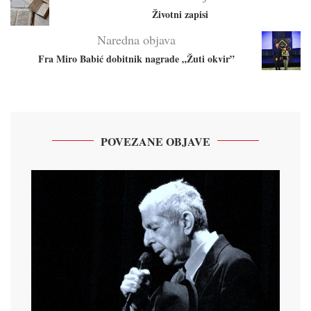
Životni zapisi
Naredna objava
Fra Miro Babić dobitnik nagrade „Žuti okvir”
POVEZANE OBJAVE