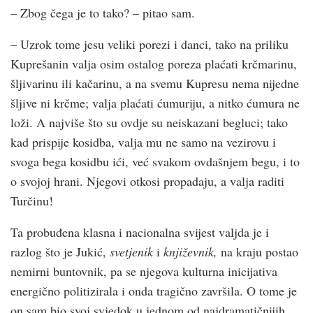
– Zbog čega je to tako? – pitao sam.
– Uzrok tome jesu veliki porezi i danci, tako na priliku
Kuprešanin valja osim ostalog poreza plaćati krčmarinu,
šljivarinu ili kačarinu, a na svemu Kupresu nema nijedne
šljive ni krčme; valja plaćati ćumuriju, a nitko ćumura ne
loži. A najviše što su ovdje su neiskazani begluci; tako
kad prispije kosidba, valja mu ne samo na vezirovu i
svoga bega kosidbu ići, već svakom ovdašnjem begu, i to
o svojoj hrani. Njegovi otkosi propadaju, a valja raditi
Turčinu!
Ta probuđena klasna i nacionalna svijest valjda je i
razlog što je Jukić,
svetjenik
i
književnik,
na kraju postao
nemirni buntovnik, pa se njegova kulturna inicijativa
energično politizirala i onda tragično završila. O tome je
on sam bio svoj svjedok u jednom od najdramatičnijih