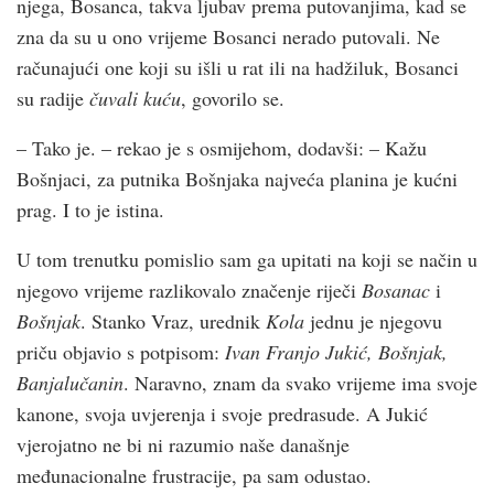
njega, Bosanca, takva ljubav prema putovanjima, kad se
zna da su u ono vrijeme Bosanci nerado putovali. Ne
računajući one koji su išli u rat ili na hadžiluk, Bosanci
su radije
čuvali kuću
, govorilo se.
– Tako je. – rekao je s osmijehom, dodavši: – Kažu
Bošnjaci, za putnika Bošnjaka najveća planina je kućni
prag. I to je istina.
U tom trenutku pomislio sam ga upitati na koji se način u
njegovo vrijeme razlikovalo značenje riječi
Bosanac
i
Bošnjak
. Stanko Vraz, urednik
Kola
jednu je njegovu
priču objavio s potpisom:
Ivan Franjo Jukić, Bošnjak,
Banjalučanin
. Naravno, znam da svako vrijeme ima svoje
kanone, svoja uvjerenja i svoje predrasude. A Jukić
vjerojatno ne bi ni razumio naše današnje
međunacionalne frustracije, pa sam odustao.