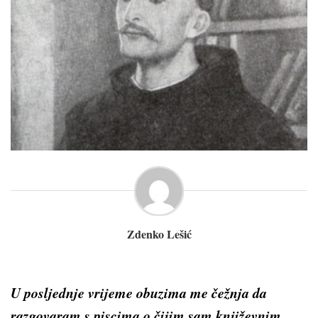
Zdenko Lešić
U posljednje vrijeme obuzima me čežnja da
razgovaram s piscima o čijim sam književnim