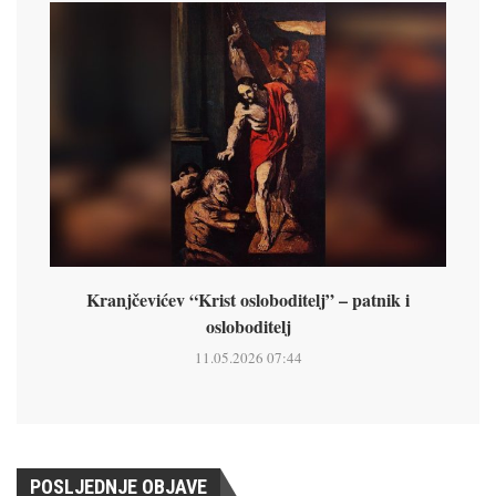
Kranjčevićev “Krist osloboditelj” – patnik i
osloboditelj
11.05.2026 07:44
POSLJEDNJE OBJAVE