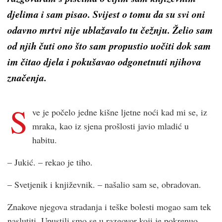
djelima i sam pisao. Svijest o tomu da su svi oni
odavno mrtvi nije ublažavalo tu čežnju. Želio sam
od njih čuti ono što sam propustio uočiti dok sam
im čitao djela i pokušavao odgonetnuti njihova
značenja.
S
ve je počelo jedne kišne ljetne noći kad mi se, iz
mraka, kao iz sjena prošlosti javio mladić u
habitu.
– Jukić. – rekao je tiho.
– Svetjenik i književnik. – našalio sam se, obradovan.
Znakove njegova stradanja i teške bolesti mogao sam tek
naslutiti. Upustili smo se u razgovor koji je pokrenuo