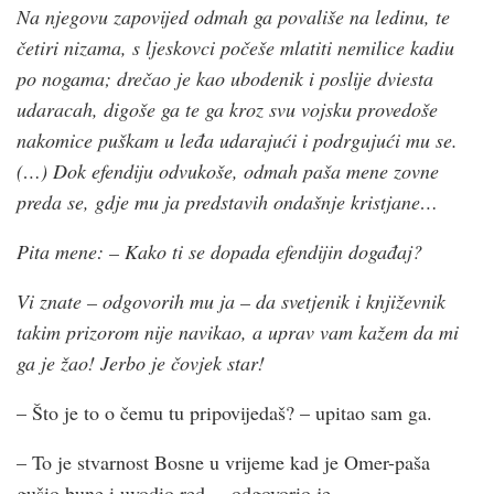
Na njegovu zapovijed odmah ga povališe na ledinu, te
četiri nizama, s ljeskovci počeše mlatiti nemilice kadiu
po nogama; drečao je kao ubodenik i poslije dviesta
udaracah, digoše ga te ga kroz svu vojsku provedoše
nakomice puškam u leđa udarajući i podrgujući mu se.
(…) Dok efendiju odvukoše, odmah paša mene zovne
preda se, gdje mu ja predstavih ondašnje kristjane…
Pita mene: – Kako ti se dopada efendijin događaj?
Vi znate – odgovorih mu ja – da svetjenik i književnik
takim prizorom nije navikao, a uprav vam kažem da mi
ga je žao! Jerbo je čovjek star!
– Što je to o čemu tu pripovijedaš? – upitao sam ga.
– To je stvarnost Bosne u vrijeme kad je Omer-paša
gušio bune i uvodio red. – odgovorio je.