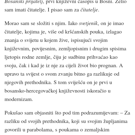
Bosanski prijatelj
, prvi književni časopis u Bosni. Želio
sam imati čitatelje. I pisao sam za
čitatelje
.
Morao sam se složiti s njim. Iako
svetjenik
, on je imao
čitatelje, kojima je, više od kršćanskih pouka, izlagao
znanja o svijetu u kojem žive, ispisujući svojim
književnim, povijesnim, zemljopisnim i drugim spisima
ljetopis rodne zemlje, čiju je sudbinu prihvaćao kao
svoju, čak i kad je iz nje za cijeli život bio prognan. A
upravo ta svijest o svom zvanju bitno ga razlikuje od
njegovih prethodnika. S tom sviješću on je prvi u
bosansko-hercegovačkoj književnosti iskoračio u
modernizam.
Pokušao sam objasniti što pod tim podrazumijevam: ­– Za
razliku od svojih prethodnika, koji su svojim župljanima
govorili u parabolama, s poukama o zemaljskim