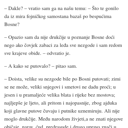
– Dakle? – vratio sam ga na našu temu: – Što te gonilo
da iz mira fojničkog samostana bazaš po bespućima
Bosne?
– Opazio sam da nije drukčije u poznanje Bosne doći
nego ako čovjek zabaci za leđa sve nezgode i sam redom
sve krajeve obiđe. – odvratio je.
– A kako se putovalo? – pitao sam.
– Doista, velike su nezgode bile po Bosni putovati; zimi
se ne može, veliki snjegovi i smetovi ne dadu proći; u
jesen i u pramaljeće velika blata i rijeke bez mostova;
najljepše je ljeto, ali pritom i najopasnije, zbog ajduka
koji glavne putove čuvaju i putnike uznemiruju. Ali nije
moglo drukčije. Među narodom živjeti,a ne znati njegove
običaje, narav, ćud, predrasude i drugo upravo znači u