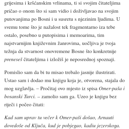
grijesima i kršćanskim vrlinama, ti si svojim čitateljima
pričao o onom što si sam vidio i doživljavao na svojim
putovanjima po Bosni i u susretu s njezinim ljudima. U
svemu tome što je nažalost tek fragmentarno iza tebe
ostalo, posebno u putopisima i memoarima, tim
najstvarnijim književnim žanrovima, uočljiva je tvoja
težnja da stvarnost onovremene Bosne što konkretnije
preneseš
čitateljima i izložiš je neposrednoj spoznaji.
Pomislio sam da bi tu misao trebalo jasnije ilustrirati.
Ustao sam i dodao mu knjigu koja je, otvorena, stajala do
mog uzglavlja. – Pročitaj ovo mjesto iz spisa
Omer-paša i
bosanski Turci. –
zamolio sam ga. Uzeo je knjigu bez
riječi i počeo čitati:
Kad sam uprav tu večer k Omer-paši došao, Arnauti
dovedoše od Ključa, kud je pobjegao, kadiu jezerskoga.