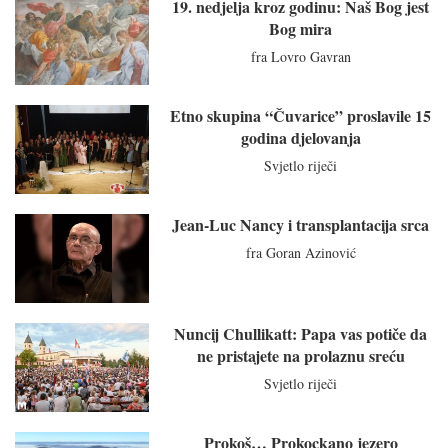
19. nedjelja kroz godinu: Naš Bog jest
Bog mira
fra Lovro Gavran
Etno skupina “Čuvarice” proslavile 15
godina djelovanja
Svjetlo riječi
Jean-Luc Nancy i transplantacija srca
fra Goran Azinović
Nuncij Chullikatt: Papa vas potiče da
ne pristajete na prolaznu sreću
Svjetlo riječi
Prokoš… Prokockano jezero