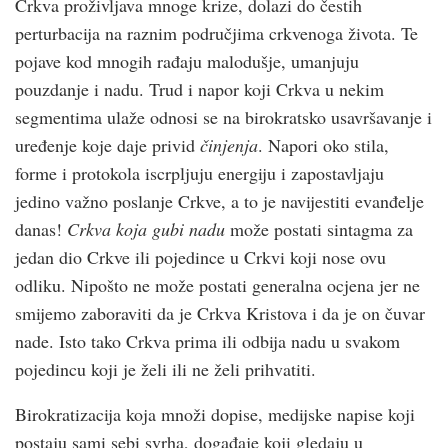
Crkva proživljava mnoge krize, dolazi do čestih
perturbacija na raznim područjima crkvenoga života. Te
pojave kod mnogih rađaju malodušje, umanjuju
pouzdanje i nadu. Trud i napor koji Crkva u nekim
segmentima ulaže odnosi se na birokratsko usavršavanje i
uređenje koje daje privid
činjenja
. Napori oko stila,
forme i protokola iscrpljuju energiju i zapostavljaju
jedino važno poslanje Crkve, a to je navijestiti evanđelje
danas!
Crkva koja gubi nadu
može postati sintagma za
jedan dio Crkve ili pojedince u Crkvi koji nose ovu
odliku. Nipošto ne može postati generalna ocjena jer ne
smijemo zaboraviti da je Crkva Kristova i da je on čuvar
nade. Isto tako Crkva prima ili odbija nadu u svakom
pojedincu koji je želi ili ne želi prihvatiti.
Birokratizacija koja množi dopise, medijske napise koji
postaju sami sebi svrha, događaje koji gledaju u