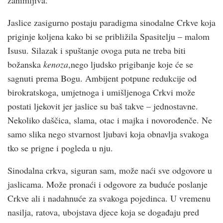
Jaslice zasigurno postaju paradigma sinodalne Crkve koja
priginje koljena kako bi se približila Spasitelju – malom
Isusu. Silazak i spuštanje ovoga puta ne treba biti
božanska
kenoza
,nego ljudsko prigibanje koje će se
sagnuti prema Bogu. Ambijent potpune redukcije od
birokratskoga, umjetnoga i umišljenoga Crkvi može
postati ljekovit jer jaslice su baš takve – jednostavne.
Nekoliko daščica, slama, otac i majka i novorođenče. Ne
samo slika nego stvarnost ljubavi koja obnavlja svakoga
tko se prigne i pogleda u nju.
Sinodalna crkva, siguran sam, može naći sve odgovore u
jaslicama. Može pronaći i odgovore za buduće poslanje
Crkve ali i nadahnuće za svakoga pojedinca. U vremenu
nasilja, ratova, ubojstava djece koja se događaju pred