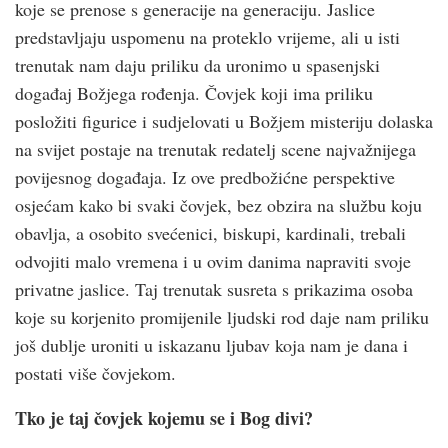
koje se prenose s generacije na generaciju. Jaslice
predstavljaju uspomenu na proteklo vrijeme, ali u isti
trenutak nam daju priliku da uronimo u spasenjski
događaj Božjega rođenja. Čovjek koji ima priliku
posložiti figurice i sudjelovati u Božjem misteriju dolaska
na svijet postaje na trenutak redatelj scene najvažnijega
povijesnog događaja. Iz ove predbožićne perspektive
osjećam kako bi svaki čovjek, bez obzira na službu koju
obavlja, a osobito svećenici, biskupi, kardinali, trebali
odvojiti malo vremena i u ovim danima napraviti svoje
privatne jaslice. Taj trenutak susreta s prikazima osoba
koje su korjenito promijenile ljudski rod daje nam priliku
još dublje uroniti u iskazanu ljubav koja nam je dana i
postati više čovjekom.
Tko je taj čovjek kojemu se i Bog divi?