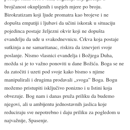
brojčanost okupljenih i uspjeh mjere po broju.
Birokratizam koji ljude promatra kao brojeve i ne
dopušta empatiji i ljubavi da učini iskorak u situaciju
pojedinca postaje željezni okvir koji ne dopušta
evanđelju da uđe u svakodnevnicu. Crkva koja postaje
sutkinja a ne samaritanac, riskira da iznevjeri svoje
poslanje. Nismo vlasnici evanđelja i Božjega Duha,
možda si je to važno ponoviti u dane Božića. Boga se ne
da zatočiti i uzeti pod svoje kako bismo s njime
manipulirali i drugima prodavali „svoga” Boga. Bogu
možemo pristupiti isključivo ponizno i u Istini koja
obvezuje. Bog nam i danas pruža priliku da budemo
njegovi, ali u ambijentu jednostavnih jaslica koje
reduciraju sve nepotrebno i daju priliku za pogledom u
najvažnije, Spasenje.