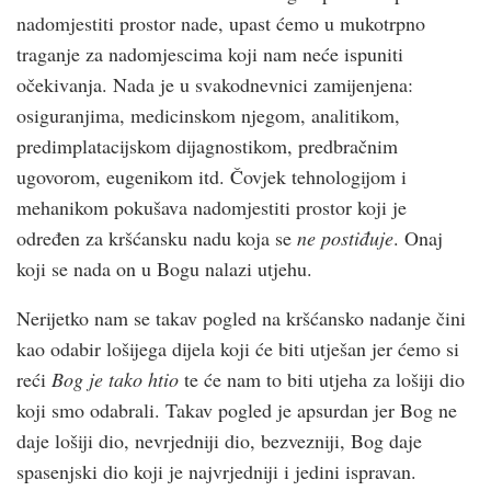
nadomjestiti prostor nade, upast ćemo u mukotrpno
traganje za nadomjescima koji nam neće ispuniti
očekivanja. Nada je u svakodnevnici zamijenjena:
osiguranjima, medicinskom njegom, analitikom,
predimplatacijskom dijagnostikom, predbračnim
ugovorom, eugenikom itd. Čovjek tehnologijom i
mehanikom pokušava nadomjestiti prostor koji je
određen za kršćansku nadu koja se
ne postiđuje
. Onaj
koji se nada on u Bogu nalazi utjehu.
Nerijetko nam se takav pogled na kršćansko nadanje čini
kao odabir lošijega dijela koji će biti utješan jer ćemo si
reći
Bog je tako htio
te će nam to biti utjeha za lošiji dio
koji smo odabrali. Takav pogled je apsurdan jer Bog ne
daje lošiji dio, nevrjedniji dio, bezvezniji, Bog daje
spasenjski dio koji je najvrjedniji i jedini ispravan.