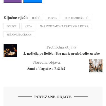
Ključne riječi:
BOŽIĆ
CRKVA
DON DAMIR ŠEHIĆ
JASLICE
NADA
NARAVNI ZAKON I KRŠĆANSKA ETIKA
SINODALNA CRKVA
Prethodna objava
2. nedjelja po Božiću: Bog nas je predodredio za sebe
Naredna objava
Sami u blagoslovu Božića?
POVEZANE OBJAVE