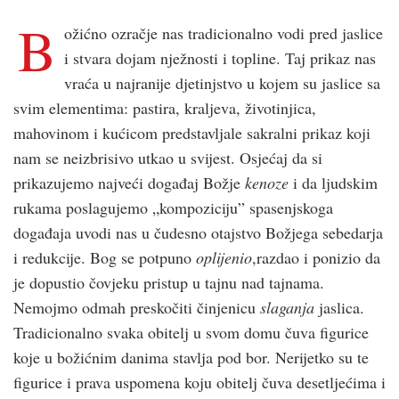
B
ožićno ozračje nas tradicionalno vodi pred jaslice
i stvara dojam nježnosti i topline. Taj prikaz nas
vraća u najranije djetinjstvo u kojem su jaslice sa
svim elementima: pastira, kraljeva, životinjica,
mahovinom i kućicom predstavljale sakralni prikaz koji
nam se neizbrisivo utkao u svijest. Osjećaj da si
prikazujemo najveći događaj Božje
kenoze
i da ljudskim
rukama poslagujemo „kompoziciju” spasenjskoga
događaja uvodi nas u čudesno otajstvo Božjega sebedarja
i redukcije. Bog se potpuno
oplijenio
,razdao i ponizio da
je dopustio čovjeku pristup u tajnu nad tajnama.
Nemojmo odmah preskočiti činjenicu
slaganja
jaslica.
Tradicionalno svaka obitelj u svom domu čuva figurice
koje u božićnim danima stavlja pod bor. Nerijetko su te
figurice i prava uspomena koju obitelj čuva desetljećima i