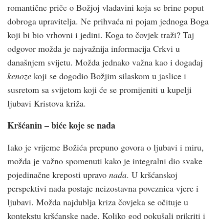
romantične priče o Božjoj vladavini koja se brine poput
dobroga upravitelja. Ne prihvaća ni pojam jednoga Boga
koji bi bio vrhovni i jedini. Koga to čovjek traži? Taj
odgovor možda je najvažnija informacija Crkvi u
današnjem svijetu. Možda jednako važna kao i događaj
kenoze
koji se dogodio Božjim silaskom u jaslice i
susretom sa svijetom koji će se promijeniti u kupelji
ljubavi Kristova križa.
Kršćanin – biće koje se nada
Iako je vrijeme Božića prepuno govora o ljubavi i miru,
možda je važno spomenuti kako je integralni dio svake
pojedinačne kreposti upravo
nada
. U kršćanskoj
perspektivi nada postaje neizostavna poveznica vjere i
ljubavi. Možda najdublja kriza čovjeka se očituje u
kontekstu kršćanske nade. Koliko god pokušali prikriti i