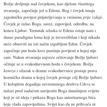
Božje divljenje nad čovjekom, kao djelom vlastitoga
stvaranja, započinje još u Edenu. Bog i čovjek imaju
zajedničku povijest prijateljevanja u vremenu
prije izdaje
.
Čovjek je izdao Boga, savez, zapovijed, odredbu, na
koncu Ljubav. Trenutak izlaska iz Edena ostaje nam i
danas paradigma loma koji je ireverzibilan i koji nikada
neće obnoviti na isti način izgubljeni Eden. Čovjek
započinje put hoda kroz pustinju povijesti u kojoj nije
sam. Nakon stvaranja najveće očitovanje Božje ljubavi
očituje se u svakodnevnom hodu s čovjekom. Božja
kenoza
i silazak u dramu svakodnevnice postaje prava
kozmička drama u kojoj čovjek postaje cilj Božje ljubavi.
U kolopletu događaja suvremenoga društva Crkva se
nalazi pred zadaćom navijestiti Boga današnjem svijetu
koji je sit ideja i prikaza Boga kao autoritarnoga bića
koje vlada zapovijedima. Svijet kao da ne prihvaća ni