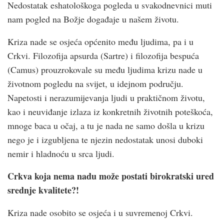
Nedostatak eshatološkoga pogleda u svakodnevnici muti
nam pogled na Božje događaje u našem životu.
Kriza nade se osjeća općenito među ljudima, pa i u
Crkvi. Filozofija apsurda (Sartre) i filozofija bespuća
(Camus) prouzrokovale su među ljudima krizu nade u
životnom pogledu na svijet, u idejnom području.
Napetosti i nerazumijevanja ljudi u praktičnom životu,
kao i neuviđanje izlaza iz konkretnih životnih poteškoća,
mnoge baca u očaj, a tu je nada ne samo došla u krizu
nego je i izgubljena te njezin nedostatak unosi duboki
nemir i hladnoću u srca ljudi.
Crkva koja nema nadu može postati birokratski ured
srednje kvalitete?!
Kriza nade osobito se osjeća i u suvremenoj Crkvi.