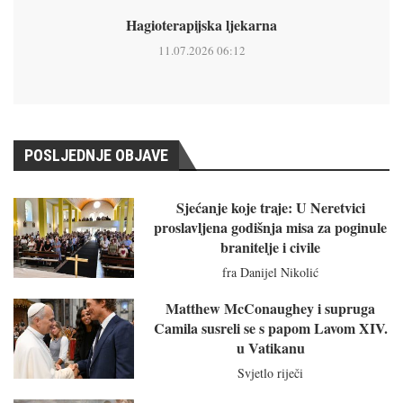
Hagioterapijska ljekarna
11.07.2026 06:12
POSLJEDNJE OBJAVE
Sjećanje koje traje: U Neretvici
proslavljena godišnja misa za poginule
branitelje i civile
fra Danijel Nikolić
Matthew McConaughey i supruga
Camila susreli se s papom Lavom XIV.
u Vatikanu
Svjetlo riječi