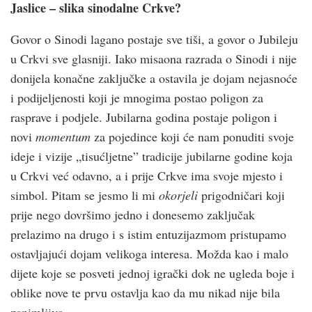
Jaslice – slika sinodalne Crkve?
Govor o Sinodi lagano postaje sve tiši, a govor o Jubileju
u Crkvi sve glasniji. Iako misaona razrada o Sinodi i nije
donijela konačne zaključke a ostavila je dojam nejasnoće
i podijeljenosti koji je mnogima postao poligon za
rasprave i podjele. Jubilarna godina postaje poligon i
novi
momentum
za pojedince koji će nam ponuditi svoje
ideje i vizije „tisućljetne” tradicije jubilarne godine koja
u Crkvi već odavno, a i prije Crkve ima svoje mjesto i
simbol. Pitam se jesmo li mi
okorjeli
prigodničari koji
prije nego dovršimo jedno i donesemo zaključak
prelazimo na drugo i s istim entuzijazmom pristupamo
ostavljajući dojam velikoga interesa. Možda kao i malo
dijete koje se posveti jednoj igrački dok ne ugleda boje i
oblike nove te prvu ostavlja kao da mu nikad nije bila
zanimljiva.