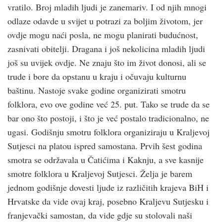
vratilo. Broj mladih ljudi je zanemariv. I od njih mnogi
odlaze odavde u svijet u potrazi za boljim životom, jer
ovdje mogu naći posla, ne mogu planirati budućnost,
zasnivati obitelji. Dragana i još nekolicina mladih ljudi
još su uvijek ovdje. Ne znaju što im život donosi, ali se
trude i bore da opstanu u kraju i očuvaju kulturnu
baštinu. Nastoje svake godine organizirati smotru
folklora, evo ove godine već 25. put. Tako se trude da se
bar ono što postoji, i što je već postalo tradicionalno, ne
ugasi. Godišnju smotru folklora organiziraju u Kraljevoj
Sutjesci na platou ispred samostana. Prvih šest godina
smotra se održavala u Čatićima i Kaknju, a sve kasnije
smotre folklora u Kraljevoj Sutjesci. Želja je barem
jednom godišnje dovesti ljude iz različitih krajeva BiH i
Hrvatske da vide ovaj kraj, posebno Kraljevu Sutjesku i
franjevački samostan, da vide gdje su stolovali naši