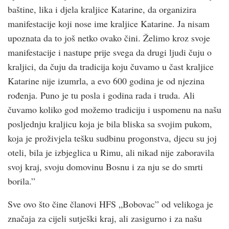
baštine, lika i djela kraljice Katarine, da organizira
manifestacije koji nose ime kraljice Katarine. Ja nisam
upoznata da to još netko ovako čini. Želimo kroz svoje
manifestacije i nastupe prije svega da drugi ljudi čuju o
kraljici, da čuju da tradicija koju čuvamo u čast kraljice
Katarine nije izumrla, a evo 600 godina je od njezina
rođenja. Puno je tu posla i godina rada i truda. Ali
čuvamo koliko god možemo tradiciju i uspomenu na našu
posljednju kraljicu koja je bila bliska sa svojim pukom,
koja je proživjela tešku sudbinu progonstva, djecu su joj
oteli, bila je izbjeglica u Rimu, ali nikad nije zaboravila
svoj kraj, svoju domovinu Bosnu i za nju se do smrti
borila.”
Sve ovo što čine članovi HFS „Bobovac” od velikoga je
značaja za cijeli sutješki kraj, ali zasigurno i za našu