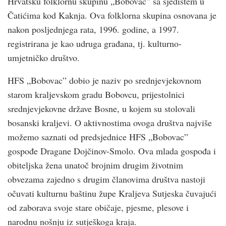
Hrvatsku folklornu skupinu „Bobovac” sa sjedištem u
Čatićima kod Kaknja. Ova folklorna skupina osnovana je
nakon posljednjega rata, 1996. godine, a 1997.
registrirana je kao udruga građana, tj. kulturno-
umjetničko društvo.
HFS „Bobovac” dobio je naziv po srednjevjekovnom
starom kraljevskom gradu Bobovcu, prijestolnici
srednjevjekovne države Bosne, u kojem su stolovali
bosanski kraljevi. O aktivnostima ovoga društva najviše
možemo saznati od predsjednice HFS „Bobovac”
gospođe Dragane Dojčinov-Smolo. Ova mlada gospođa i
obiteljska žena unatoč brojnim drugim životnim
obvezama zajedno s drugim članovima društva nastoji
očuvati kulturnu baštinu župe Kraljeva Sutjeska čuvajući
od zaborava svoje stare običaje, pjesme, plesove i
narodnu nošnju iz sutješkoga kraja.