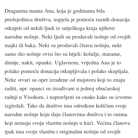
Draganina mama Ana, koja je godinama bila
predsjednica društva, uspjela je pomoću raznih donacija
otkupiti od nekih ljudi iz sutješkoga kraja njihove
narodne nošnje. Neki ljudi su prodavali nošnje od svojih
majki ili baka. Neki su prodavali čitavu nošnju, neki
samo dio nošnje ovisi što su htjeli: košulje, marame,
dimije, nakit, opanke. Uglavnom, vrijedna Ana je to
polako pomoću donacija otkupljivala i polako skupljala.
Neke stvari su opet izrađene od majstora koji to znaju
raditi, npr. opanci su izrađivani u jednoj obućarskoj
radnji u Visokom, i napravljeni su onako kako su izvorno
izgledali. Tako da društvo ima određenu količinu svoje
narodne nošnje koju daju članovima društva i to onima
koji nemaju svoju vlastitu nošnju u kući. Većina članova
ipak ima svoju vlastitu i originalnu nošnju od svojih