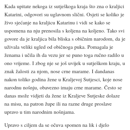
Kada upitate nekoga iz sutješkoga kraja što zna o kraljici
Katarini, odgovori su uglavnom slični. Osjeti se koliko je
živo sjećanje na kraljicu Katarinu i vidi se kako se
uspomena na nju prenosila s koljena na koljeno. Tako svi
govore da je kraljica bila bliska s običnim narodom, da je
uživala veliki ugled od običnoga puka. Pomagala je
ženama i učila ih da vezu jer se puno toga ručno radilo u
ono vrijeme. I zbog nje se još uvijek u sutješkom kraju, u
znak žalosti za njom, nose crne marame. I dandanas
nakon toliko godina žene u Kraljevoj Sutjesci, koje nose
narodnu nošnju, obavezno imaju crne marame. Često se
danas može vidjeti da žene iz Kraljeve Sutjeske dolaze
na misu, na patron župe ili na razne druge proslave
upravo u tim narodnim nošnjama.
Upravo s ciljem da se očuva spomen na lik i djelo