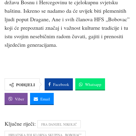
državu Bosnu i Hercegovinu te cjelokupnu svjetsku
baštinu. Iskreno se nadamo da će uvijek biti plemenitih
ljudi poput Dragane, Ane i svih članova HFS „Bobovac”
koji će prepoznati značaj i važnost kulturne tradicije i tu
istu svojim nesebičnim radom čuvati, gajiti i prenositi
sljedećim generacijama.
PODIJELI
Facebook
Whatsapp
Viber
Email
Ključne riječi:
FRA DANIJEL NIKOLIĆ
HRVATSKA FOLKLORNA SKUPINA „BOBOVAC”