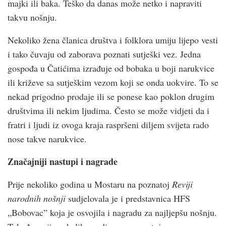
majki ili baka. Teško da danas može netko i napraviti
takvu nošnju.
Nekoliko žena članica društva i folklora umiju lijepo vesti
i tako čuvaju od zaborava poznati sutješki vez. Jedna
gospođa u Čatićima izrađuje od bobaka u boji narukvice
ili križeve sa sutješkim vezom koji se onda uokvire. To se
nekad prigodno prodaje ili se ponese kao poklon drugim
društvima ili nekim ljudima. Često se može vidjeti da i
fratri i ljudi iz ovoga kraja raspršeni diljem svijeta rado
nose takve narukvice.
Značajniji nastupi i nagrade
Prije nekoliko godina u Mostaru na poznatoj
Reviji
narodnih nošnji
sudjelovala je i predstavnica HFS
„Bobovac” koja je osvojila i nagradu za najljepšu nošnju.