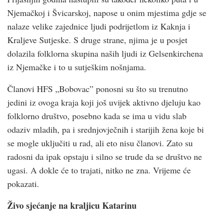
Njemačkoj i Švicarskoj, napose u onim mjestima gdje se
nalaze velike zajednice ljudi podrijetlom iz Kaknja i
Kraljeve Sutjeske. S druge strane, njima je u posjet
dolazila folklorna skupina naših ljudi iz Gelsenkirchena
iz Njemačke i to u sutješkim nošnjama.
Članovi HFS „Bobovac” ponosni su što su trenutno
jedini iz ovoga kraja koji još uvijek aktivno djeluju kao
folklorno društvo, posebno kada se ima u vidu slab
odaziv mladih, pa i srednjovječnih i starijih žena koje bi
se mogle uključiti u rad, ali eto nisu članovi. Zato su
radosni da ipak opstaju i silno se trude da se društvo ne
ugasi. A dokle će to trajati, nitko ne zna. Vrijeme će
pokazati.
Živo sjećanje na kraljicu Katarinu