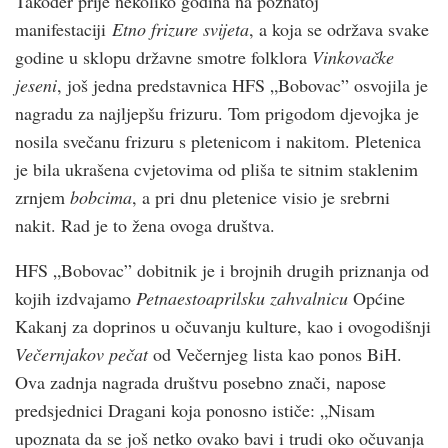
Također prije nekoliko godina na poznatoj
manifestaciji
Etno frizure svijeta
, a koja se održava svake
godine u sklopu državne smotre folklora
Vinkovačke
jeseni
, još jedna predstavnica HFS „Bobovac” osvojila je
nagradu za najljepšu frizuru. Tom prigodom djevojka je
nosila svečanu frizuru s pletenicom i nakitom. Pletenica
je bila ukrašena cvjetovima od pliša te sitnim staklenim
zrnjem
bobcima
, a pri dnu pletenice visio je srebrni
nakit. Rad je to žena ovoga društva.
HFS „Bobovac” dobitnik je i brojnih drugih priznanja od
kojih izdvajamo
Petnaestoaprilsku zahvalnicu
Općine
Kakanj za doprinos u očuvanju kulture, kao i ovogodišnji
Večernjakov pečat
od Večernjeg lista kao ponos BiH.
Ova zadnja nagrada društvu posebno znači, napose
predsjednici Dragani koja ponosno ističe: „Nisam
upoznata da se još netko ovako bavi i trudi oko očuvanja