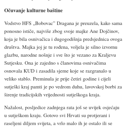
Očuvanje kulturne baštine
Vodstvo HFS „Bobovac” Dragana je preuzela, kako sama
ponosno ističe, najviše zbog svoje majke Ane Dojčinov,
koja je bila osnivačica i dugogodišnja predsjednica ovoga
društva. Majka joj je tu rođena, voljela je silno izvornu
glazbu, narodne nošnje i sve što je vezano za Kraljevu
Sutjesku. Ona je zajedno s članovima osnivačima
osnovala KUD i zasadila sjeme koje se razgranalo u
veliko stablo. Preminula je prije četiri godine i cijeli
sutješki kraj pamti je po vedrom duhu, lavovskoj borbi za
širenje tradicijskih vrijednosti sutješkoga kraja.
Nažalost, posljedice zadnjega rata još se uvijek osjećaju
u sutješkom kraju. Gotovo svi Hrvati su protjerani i
raseljeni diljem svijeta, a vrlo malo ih je ostalo ili se