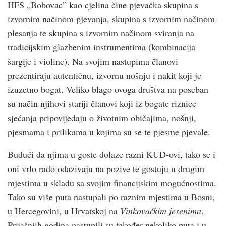
HFS „Bobovac” kao cjelina čine pjevačka skupina s
izvornim načinom pjevanja, skupina s izvornim načinom
plesanja te skupina s izvornim načinom sviranja na
tradicijskim glazbenim instrumentima (kombinacija
šargije i violine). Na svojim nastupima članovi
prezentiraju autentičnu, izvornu nošnju i nakit koji je
izuzetno bogat. Veliko blago ovoga društva na poseban
su način njihovi stariji članovi koji iz bogate riznice
sjećanja pripovijedaju o životnim običajima, nošnji,
pjesmama i prilikama u kojima su se te pjesme pjevale.
Budući da njima u goste dolaze razni KUD-ovi, tako se i
oni vrlo rado odazivaju na pozive te gostuju u drugim
mjestima u skladu sa svojim financijskim mogućnostima.
Tako su više puta nastupali po raznim mjestima u Bosni,
u Hercegovini, u Hrvatskoj na
Vinkovačkim jesenima
.
Prijašnjih godina nastupili su također nekoliko puta i u