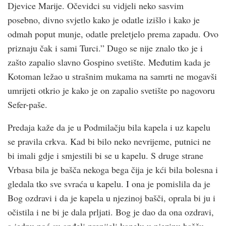
Djevice Marije. Očevidci su vidjeli neko sasvim
posebno, divno svjetlo kako je odatle izišlo i kako je
odmah poput munje, odatle preletjelo prema zapadu. Ovo
priznaju čak i sami Turci.” Dugo se nije znalo tko je i
zašto zapalio slavno Gospino svetište. Međutim kada je
Kotoman ležao u strašnim mukama na samrti ne mogavši
umrijeti otkrio je kako je on zapalio svetište po nagovoru
Sefer-paše.
Predaja kaže da je u Podmilačju bila kapela i uz kapelu
se pravila crkva. Kad bi bilo neko nevrijeme, putnici ne
bi imali gdje i smjestili bi se u kapelu. S druge strane
Vrbasa bila je bašča nekoga bega čija je kći bila bolesna i
gledala tko sve svraća u kapelu. I ona je pomislila da je
Bog ozdravi i da je kapela u njezinoj bašči, oprala bi ju i
očistila i ne bi je dala prljati. Bog je dao da ona ozdravi,
a jednu noć su anđeli prenijeli kapelu u njezinu bašču.