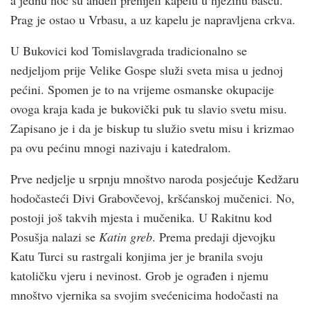
Prag je ostao u Vrbasu, a uz kapelu je napravljena crkva.
U Bukovici kod Tomislavgrada tradicionalno se
nedjeljom prije Velike Gospe služi sveta misa u jednoj
pećini. Spomen je to na vrijeme osmanske okupacije
ovoga kraja kada je bukovički puk tu slavio svetu misu.
Zapisano je i da je biskup tu služio svetu misu i krizmao
pa ovu pećinu mnogi nazivaju i katedralom.
Prve nedjelje u srpnju mnoštvo naroda posjećuje Kedžaru
hodočasteći Divi Grabovčevoj, kršćanskoj mučenici. No,
postoji još takvih mjesta i mučenika. U Rakitnu kod
Posušja nalazi se
Katin greb
. Prema predaji djevojku
Katu Turci su rastrgali konjima jer je branila svoju
katoličku vjeru i nevinost. Grob je ograđen i njemu
mnoštvo vjernika sa svojim svećenicima hodočasti na