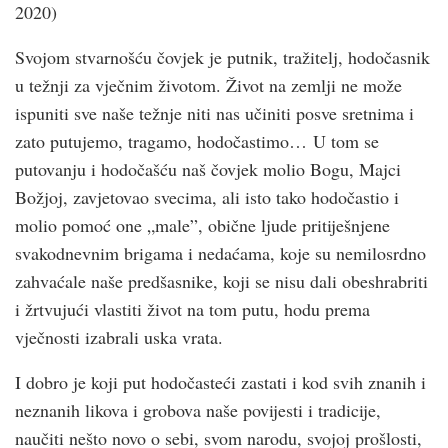
2020)
Svojom stvarnošću čovjek je putnik, tražitelj, hodočasnik
u težnji za vječnim životom. Život na zemlji ne može
ispuniti sve naše težnje niti nas učiniti posve sretnima i
zato putujemo, tragamo, hodočastimo… U tom se
putovanju i hodočašću naš čovjek molio Bogu, Majci
Božjoj, zavjetovao svecima, ali isto tako hodočastio i
molio pomoć one „male”, obične ljude pritiješnjene
svakodnevnim brigama i nedaćama, koje su nemilosrdno
zahvaćale naše predšasnike, koji se nisu dali obeshrabriti
i žrtvujući vlastiti život na tom putu, hodu prema
vječnosti izabrali uska vrata.
I dobro je koji put hodočasteći zastati i kod svih znanih i
neznanih likova i grobova naše povijesti i tradicije,
naučiti nešto novo o sebi, svom narodu, svojoj prošlosti,