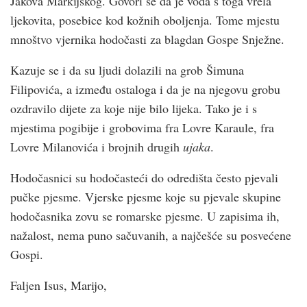
Jakova Markijskog. Govori se da je voda s toga vrela
ljekovita, posebice kod kožnih oboljenja. Tome mjestu
mnoštvo vjernika hodočasti za blagdan Gospe Snježne.
Kazuje se i da su ljudi dolazili na grob Šimuna
Filipovića, a između ostaloga i da je na njegovu grobu
ozdravilo dijete za koje nije bilo lijeka. Tako je i s
mjestima pogibije i grobovima fra Lovre Karaule, fra
Lovre Milanovića i brojnih drugih
ujaka
.
Hodočasnici su hodočasteći do odredišta često pjevali
pučke pjesme. Vjerske pjesme koje su pjevale skupine
hodočasnika zovu se romarske pjesme. U zapisima ih,
nažalost, nema puno sačuvanih, a najčešće su posvećene
Gospi.
Faljen Isus, Marijo,