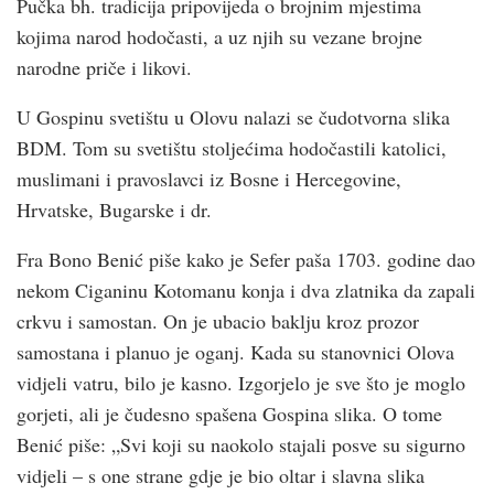
Pučka bh. tradicija pripovijeda o brojnim mjestima
kojima narod hodočasti, a uz njih su vezane brojne
narodne priče i likovi.
U Gospinu svetištu u Olovu nalazi se čudotvorna slika
BDM. Tom su svetištu stoljećima hodočastili katolici,
muslimani i pravoslavci iz Bosne i Hercegovine,
Hrvatske, Bugarske i dr.
Fra Bono Benić piše kako je Sefer paša 1703. godine dao
nekom Ciganinu Kotomanu konja i dva zlatnika da zapali
crkvu i samostan. On je ubacio baklju kroz prozor
samostana i planuo je oganj. Kada su stanovnici Olova
vidjeli vatru, bilo je kasno. Izgorjelo je sve što je moglo
gorjeti, ali je čudesno spašena Gospina slika. O tome
Benić piše: „Svi koji su naokolo stajali posve su sigurno
vidjeli – s one strane gdje je bio oltar i slavna slika