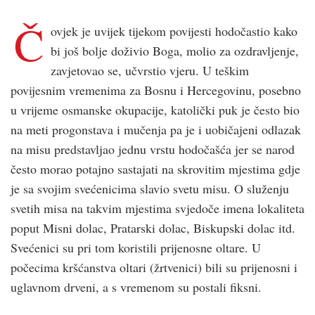
Č
ovjek je uvijek tijekom povijesti hodočastio kako
bi još bolje doživio Boga, molio za ozdravljenje,
zavjetovao se, učvrstio vjeru. U teškim
povijesnim vremenima za Bosnu i Hercegovinu, posebno
u vrijeme osmanske okupacije, katolički puk je često bio
na meti progonstava i mučenja pa je i uobičajeni odlazak
na misu predstavljao jednu vrstu hodočašća jer se narod
često morao potajno sastajati na skrovitim mjestima gdje
je sa svojim svećenicima slavio svetu misu. O služenju
svetih misa na takvim mjestima svjedoče imena lokaliteta
poput Misni dolac, Pratarski dolac, Biskupski dolac itd.
Svećenici su pri tom koristili prijenosne oltare. U
počecima kršćanstva oltari (žrtvenici) bili su prijenosni i
uglavnom drveni, a s vremenom su postali fiksni.