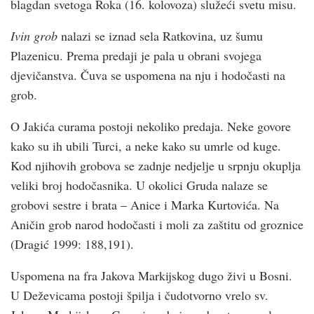
blagdan svetoga Roka (16. kolovoza) služeći svetu misu.
Ivin grob
nalazi se iznad sela Ratkovina, uz šumu
Plazenicu. Prema predaji je pala u obrani svojega
djevičanstva. Čuva se uspomena na nju i hodočasti na
grob.
O Jakića curama postoji nekoliko predaja. Neke govore
kako su ih ubili Turci, a neke kako su umrle od kuge.
Kod njihovih grobova se zadnje nedjelje u srpnju okuplja
veliki broj hodočasnika. U okolici Gruda nalaze se
grobovi sestre i brata – Anice i Marka Kurtovića. Na
Aničin grob narod hodočasti i moli za zaštitu od groznice
(Dragić 1999: 188,191).
Uspomena na fra Jakova Markijskog dugo živi u Bosni.
U Deževicama postoji špilja i čudotvorno vrelo sv.