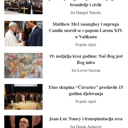
branitelje i civile
fra Danijel Nikolić
Matthew McConaughey i supruga
Camila susreli se s papom Lavom XIV.
u Vatikanu
Svjetlo riječi
19. nedjelja kroz godinu: Naš Bog jest
Bog mira
fra Lovro Gavran
Etno skupina “Čuvarice” proslavile 15
godina djelovanja
Svjetlo riječi
Jean-Luc Nancy i transplantacija srca
fra Goran Azinović