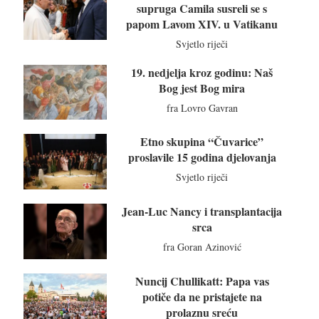
supruga Camila susreli se s
papom Lavom XIV. u Vatikanu
Svjetlo riječi
19. nedjelja kroz godinu: Naš
Bog jest Bog mira
fra Lovro Gavran
Etno skupina “Čuvarice”
proslavile 15 godina djelovanja
Svjetlo riječi
Jean-Luc Nancy i transplantacija
srca
fra Goran Azinović
Nuncij Chullikatt: Papa vas
potiče da ne pristajete na
prolaznu sreću