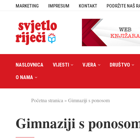
MARKETING
IMPRESUM
KONTAKT
PODRŽITE NAŠ R
NASLOVNICA
VIJESTI
VJERA
DRUŠTVO
O NAMA
Početna stranica
»
Gimnaziji s ponosom
Gimnaziji s ponoso