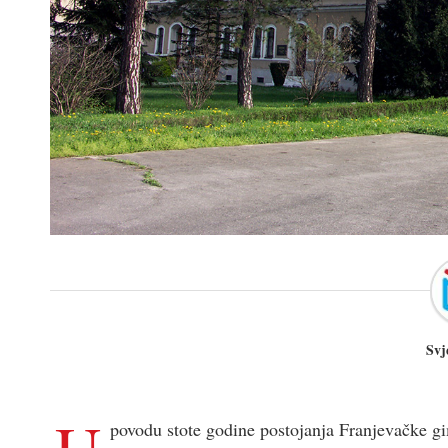
Svj
U
povodu stote godine postojanja Franjevačke g