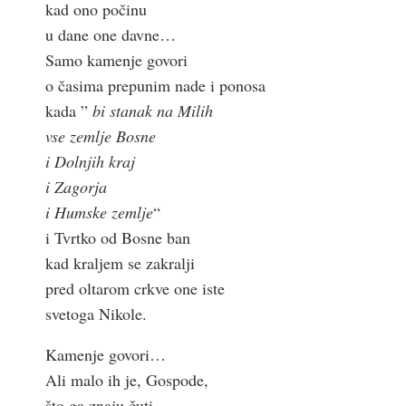
kad ono počinu
u dane one davne…
Samo kamenje govori
o časima prepunim nade i ponosa
kada ”
bi stanak na Milih
vse zemlje Bosne
i Dolnjih kraj
i Zagorja
i Humske zemlje
“
i Tvrtko od Bosne ban
kad kraljem se zakralji
pred oltarom crkve one iste
svetoga Nikole.
Kamenje govori…
Ali malo ih je, Gospode,
što ga znaju čuti