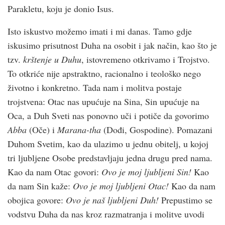
Parakletu, koju je donio Isus.
Isto iskustvo možemo imati i mi danas. Tamo gdje
iskusimo prisutnost Duha na osobit i jak način, kao što je
tzv.
krštenje u Duhu
, istovremeno otkrivamo i Trojstvo.
To otkriće nije apstraktno, racionalno i teološko nego
životno i konkretno. Tada nam i molitva postaje
trojstvena: Otac nas upućuje na Sina, Sin upućuje na
Oca, a Duh Sveti nas ponovno uči i potiče da govorimo
Abba
(Oče) i
Marana-tha
(Dođi, Gospodine). Pomazani
Duhom Svetim, kao da ulazimo u jednu obitelj, u kojoj
tri ljubljene Osobe predstavljaju jedna drugu pred nama.
Kao da nam Otac govori:
Ovo je moj ljubljeni Sin!
Kao
da nam Sin kaže:
Ovo je moj ljubljeni Otac!
Kao da nam
obojica govore:
Ovo je naš ljubljeni Duh!
Prepustimo se
vodstvu Duha da nas kroz razmatranja i molitve uvodi