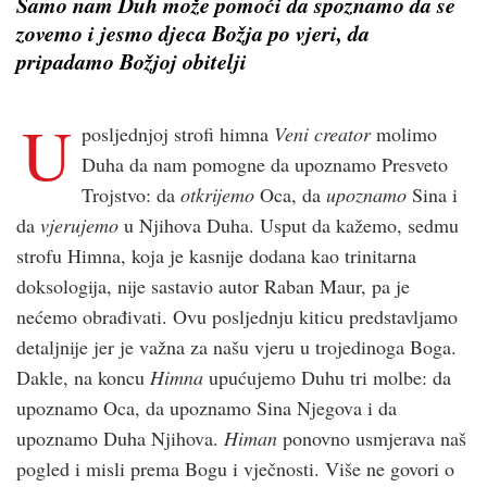
Samo nam Duh može pomoći da spoznamo da se
zovemo i jesmo djeca Božja po vjeri, da
pripadamo Božjoj obitelji
U
posljednjoj strofi himna
Veni creator
molimo
Duha da nam pomogne da upoznamo Presveto
Trojstvo: da
otkrijemo
Oca, da
upoznamo
Sina i
da
vjerujemo
u Njihova Duha. Usput da kažemo, sedmu
strofu Himna, koja je kasnije dodana kao trinitarna
doksologija, nije sastavio autor Raban Maur, pa je
nećemo obrađivati. Ovu posljednju kiticu predstavljamo
detaljnije jer je važna za našu vjeru u trojedinoga Boga.
Dakle, na koncu
Himna
upućujemo Duhu tri molbe: da
upoznamo Oca, da upoznamo Sina Njegova i da
upoznamo Duha Njihova.
Himan
ponovno usmjerava naš
pogled i misli prema Bogu i vječnosti. Više ne govori o