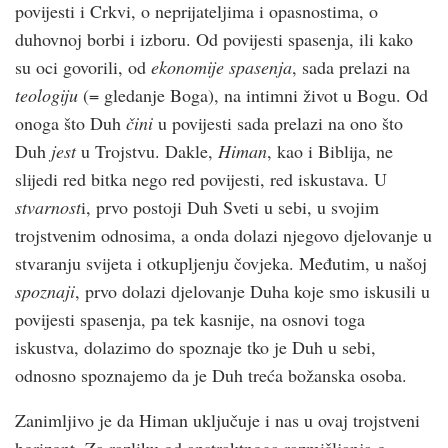
povijesti i Crkvi, o neprijateljima i opasnostima, o
duhovnoj borbi i izboru. Od povijesti spasenja, ili kako
su oci govorili, od
ekonomije spasenja
, sada prelazi na
teologiju
(= gledanje Boga), na intimni život u Bogu. Od
onoga što Duh
čini
u povijesti sada prelazi na ono što
Duh
jest
u Trojstvu. Dakle,
Himan
, kao i Biblija, ne
slijedi red bitka nego red povijesti, red iskustava. U
stvarnost
i, prvo postoji Duh Sveti u sebi, u svojim
trojstvenim odnosima, a onda dolazi njegovo djelovanje u
stvaranju svijeta i otkupljenju čovjeka. Međutim, u našoj
spoznaji
, prvo dolazi djelovanje Duha koje smo iskusili u
povijesti spasenja, pa tek kasnije, na osnovi toga
iskustva, dolazimo do spoznaje tko je Duh u sebi,
odnosno spoznajemo da je Duh treća božanska osoba.
Zanimljivo je da Himan uključuje i nas u ovaj trojstveni