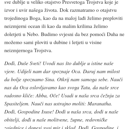
sve dublje u veliko otajstvo Presvetoga Trojstva koje je
izvor i uvir našega života. Dok razmatramo o otajstvu
trojedinoga Boga, kao da na maloj lađi želimo preploviti
neizmjerni ocean ili kao da malim krilima želimo
doletjeti u Nebo. Budimo svjesni da bez pomoći Duha ne
možemo sami ploviti u dubine i letjeti u visine
neizmjernoga Trojstva.
Dođi, Duše Sveti! Uvodi nas što dublje u istine naše
vjere. Udijeli nam dar spoznaje Oca. Daruj nam milost
da bolje spoznamo Sina. Otkrij nam samoga sebe. Nauči
nas da Oca oslovljavamo kao svoga Tatu, da naše srce
radosno kliče: Abba, Oče! Usadi u naša srca čežnju za
Spasiteljem. Nauči nas ustrajno moliti: Maranatha.
Dođi, Gospodine Isuse! Dođi u naša srca, dođi u naše
obitelji, dođi u naše molitvene, župne, redovničke
zajednice i donesi svoj mir i sklad. Dođi, Gospodine, i