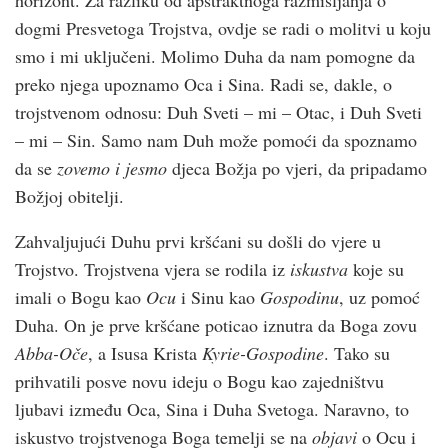
horizont. Za razliku od apstraktnoga razmišljanja o
dogmi Presvetoga Trojstva, ovdje se radi o molitvi u koju
smo i mi uključeni. Molimo Duha da nam pomogne da
preko njega upoznamo Oca i Sina. Radi se, dakle, o
trojstvenom odnosu: Duh Sveti – mi – Otac, i Duh Sveti
– mi – Sin. Samo nam Duh može pomoći da spoznamo
da se
zovemo i jesmo
djeca Božja po vjeri, da pripadamo
Božjoj obitelji.
Zahvaljujući Duhu prvi kršćani su došli do vjere u
Trojstvo. Trojstvena vjera se rodila iz
iskustva
koje su
imali o Bogu kao
Ocu
i Sinu kao
Gospodinu
, uz pomoć
Duha. On je prve kršćane poticao iznutra da Boga zovu
Abba-Oče
, a Isusa Krista
Kyrie-Gospodine
. Tako su
prihvatili posve novu ideju o Bogu kao zajedništvu
ljubavi između Oca, Sina i Duha Svetoga. Naravno, to
iskustvo trojstvenoga Boga temelji se na
objavi
o Ocu i