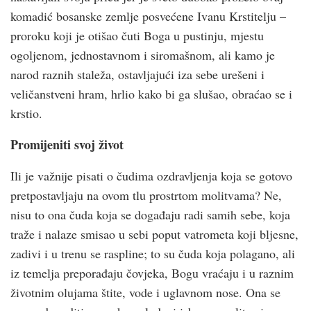
komadić bosanske zemlje posvećene Ivanu Krstitelju –
proroku koji je otišao čuti Boga u pustinju, mjestu
ogoljenom, jednostavnom i siromašnom, ali kamo je
narod raznih staleža, ostavljajući iza sebe urešeni i
veličanstveni hram, hrlio kako bi ga slušao, obraćao se i
krstio.
Promijeniti svoj život
Ili je važnije pisati o čudima ozdravljenja koja se gotovo
pretpostavljaju na ovom tlu prostrtom molitvama? Ne,
nisu to ona čuda koja se događaju radi samih sebe, koja
traže i nalaze smisao u sebi poput vatrometa koji bljesne,
zadivi i u trenu se raspline; to su čuda koja polagano, ali
iz temelja preporađaju čovjeka, Bogu vraćaju i u raznim
životnim olujama štite, vode i uglavnom nose. Ona se