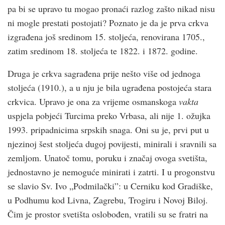
pa bi se upravo tu mogao pronaći razlog zašto nikad nisu
ni mogle prestati postojati? Poznato je da je prva crkva
izgrađena još sredinom 15. stoljeća, renovirana 1705.,
zatim sredinom 18. stoljeća te 1822. i 1872. godine.
Druga je crkva sagrađena prije nešto više od jednoga
stoljeća (1910.), a u nju je bila ugrađena postojeća stara
crkvica. Upravo je ona za vrijeme osmanskoga
vakta
uspjela pobjeći Turcima preko Vrbasa, ali nije 1. ožujka
1993. pripadnicima srpskih snaga. Oni su je, prvi put u
njezinoj šest stoljeća dugoj povijesti, minirali i sravnili sa
zemljom. Unatoč tomu, poruku i značaj ovoga svetišta,
jednostavno je nemoguće minirati i zatrti. I u progonstvu
se slavio Sv. Ivo „Podmilački”: u Cerniku kod Gradiške,
u Podhumu kod Livna, Zagrebu, Trogiru i Novoj Biloj.
Čim je prostor svetišta oslobođen, vratili su se fratri na