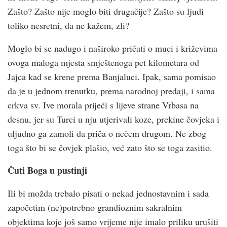
Zašto? Zašto nije moglo biti drugačije? Zašto su ljudi
toliko nesretni, da ne kažem, zli?
Moglo bi se nadugo i naširoko pričati o muci i križevima
ovoga maloga mjesta smještenoga pet kilometara od
Jajca kad se krene prema Banjaluci. Ipak, sama pomisao
da je u jednom trenutku, prema narodnoj predaji, i sama
crkva sv. Ive morala prijeći s lijeve strane Vrbasa na
desnu, jer su Turci u nju utjerivali koze, prekine čovjeka i
uljudno ga zamoli da priča o nečem drugom. Ne zbog
toga što bi se čovjek plašio, već zato što se toga zasitio.
Čuti Boga u pustinji
Ili bi možda trebalo pisati o nekad jednostavnim i sada
započetim (ne)potrebno grandioznim sakralnim
objektima koje još samo vrijeme nije imalo priliku urušiti