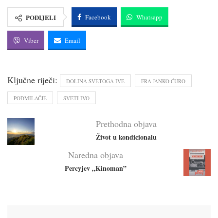
PODIJELI
Facebook
Whatsapp
Viber
Email
Ključne riječi:
DOLINA SVETOGA IVE
FRA JANKO ĆURO
PODMILAČJE
SVETI IVO
Prethodna objava
Život u kondicionalu
Naredna objava
Percyjev „Kinoman”