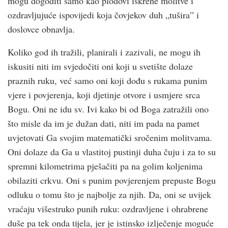
mogu dogoditi samo kao plodovi iskrene molitve i
ozdravljujuće ispovijedi koja čovjekov duh „tušira” i
doslovce obnavlja.
Koliko god ih tražili, planirali i zazivali, ne mogu ih
iskusiti niti im svjedočiti oni koji u svetište dolaze
praznih ruku, već samo oni koji dođu s rukama punim
vjere i povjerenja, koji djetinje otvore i usmjere srca
Bogu. Oni ne idu sv. Ivi kako bi od Boga zatražili ono
što misle da im je dužan dati, niti im pada na pamet
uvjetovati Ga svojim matematički sročenim molitvama.
Oni dolaze da Ga u vlastitoj pustinji duha čuju i za to su
spremni kilometrima pješačiti pa na golim koljenima
obilaziti crkvu. Oni s punim povjerenjem prepuste Bogu
odluku o tomu što je najbolje za njih. Da, oni se uvijek
vraćaju višestruko punih ruku: ozdravljene i ohrabrene
duše pa tek onda tijela, jer je istinsko izlječenje moguće