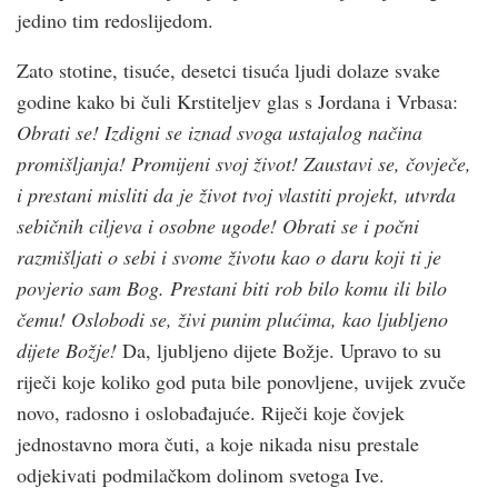
jedino tim redoslijedom.
Zato stotine, tisuće, desetci tisuća ljudi dolaze svake
godine kako bi čuli Krstiteljev glas s Jordana i Vrbasa:
Obrati se! Izdigni se iznad svoga ustajalog načina
promišljanja! Promijeni svoj život! Zaustavi se, čovječe,
i prestani misliti da je život tvoj vlastiti projekt, utvrda
sebičnih ciljeva i osobne ugode! Obrati se i počni
razmišljati o sebi i svome životu kao o daru koji ti je
povjerio sam Bog.
Prestani biti rob bilo komu ili bilo
čemu! Oslobodi se, živi punim plućima, kao ljubljeno
dijete Božje!
Da, ljubljeno dijete Božje. Upravo to su
riječi koje koliko god puta bile ponovljene, uvijek zvuče
novo, radosno i oslobađajuće. Riječi koje čovjek
jednostavno mora čuti, a koje nikada nisu prestale
odjekivati podmilačkom dolinom svetoga Ive.