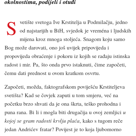
okolnostima, podijeli i otuđi
S
vetište svetoga Ive Krstitelja u Podmilačju, jedno
od najstarijih u BiH, svjedok je vreména i ljudskih
mijena kroz mnoga stoljeća. Snagom koju samo
Bog može darovati, ono još uvijek pripovijeda i
propovijeda obraćenje i pokoru iz kojih se rađaju istinska
radost i mir. Pa, što onda prvo istaknuti, čime započeti,
čemu dati prednost u ovom kratkom osvrtu.
Započeti, možda, faktografskom poviješću Krstiteljeva
svetišta? Kad se čovjek zaputi u tom smjeru, već na
početku brzo shvati da je ona škrta, teško prohodna i
puna rana. Bi li i mogla biti drugačija u ovoj zemljici
u
kojoj se gram radosti krvlju plaća
, kako s tugom reče
jedan Andrićev fratar? Povijest je to koja ljubomorno