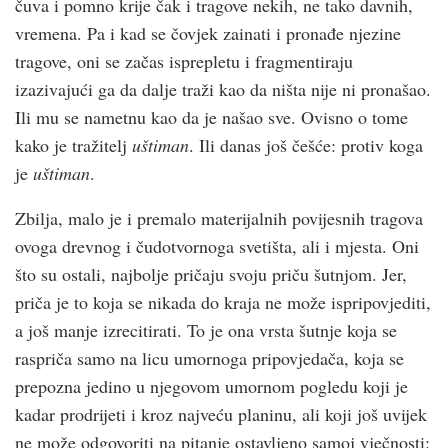
čuva i pomno krije čak i tragove nekih, ne tako davnih,
vremena. Pa i kad se čovjek zainati i pronađe njezine
tragove, oni se začas isprepletu i fragmentiraju
izazivajući ga da dalje traži kao da ništa nije ni pronašao.
Ili mu se nametnu kao da je našao sve. Ovisno o tome
kako je tražitelj
uštiman
. Ili danas još češće: protiv koga
je
uštiman
.
Zbilja, malo je i premalo materijalnih povijesnih tragova
ovoga drevnog i čudotvornoga svetišta, ali i mjesta. Oni
što su ostali, najbolje pričaju svoju priču šutnjom. Jer,
priča je to koja se nikada do kraja ne može ispripovjediti,
a još manje izrecitirati. To je ona vrsta šutnje koja se
raspriča samo na licu umornoga pripovjedača, koja se
prepozna jedino u njegovom umornom pogledu koji je
kadar prodrijeti i kroz najveću planinu, ali koji još uvijek
ne može odgovoriti na pitanje ostavljeno samoj vječnosti: