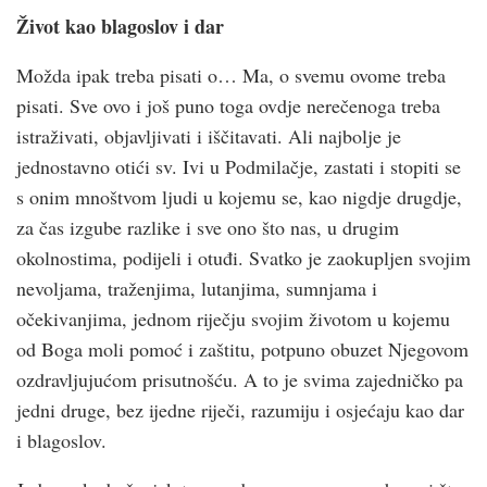
Život kao blagoslov i dar
Možda ipak treba pisati o… Ma, o svemu ovome treba
pisati. Sve ovo i još puno toga ovdje nerečenoga treba
istraživati, objavljivati i iščitavati. Ali najbolje je
jednostavno otići sv. Ivi u Podmilačje, zastati i stopiti se
s onim mnoštvom ljudi u kojemu se, kao nigdje drugdje,
za čas izgube razlike i sve ono što nas, u drugim
okolnostima, podijeli i otuđi. Svatko je zaokupljen svojim
nevoljama, traženjima, lutanjima, sumnjama i
očekivanjima, jednom riječju svojim životom u kojemu
od Boga moli pomoć i zaštitu, potpuno obuzet Njegovom
ozdravljujućom prisutnošću. A to je svima zajedničko pa
jedni druge, bez ijedne riječi, razumiju i osjećaju kao dar
i blagoslov.