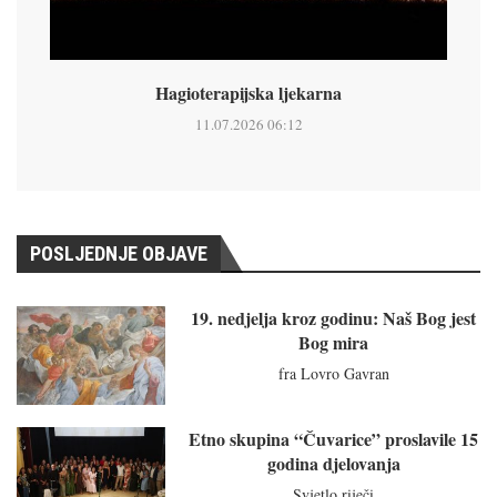
Hagioterapijska ljekarna
11.07.2026 06:12
POSLJEDNJE OBJAVE
19. nedjelja kroz godinu: Naš Bog jest
Bog mira
fra Lovro Gavran
Etno skupina “Čuvarice” proslavile 15
godina djelovanja
Svjetlo riječi