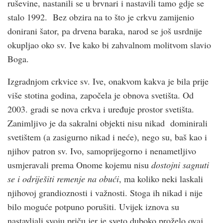
ruševine, nastanili se u brvnari i nastavili tamo gdje se
stalo 1992. Bez obzira na to što je crkvu zamijenio
donirani šator, pa drvena baraka, narod se još usrdnije
okupljao oko sv. Ive kako bi zahvalnom molitvom slavio
Boga.
Izgradnjom crkvice sv. Ive, onakvom kakva je bila prije
više stotina godina, započela je obnova svetišta. Od
2003. gradi se nova crkva i uređuje prostor svetišta.
Zanimljivo je da sakralni objekti nisu nikad dominirali
svetištem (a zasigurno nikad i neće), nego su, baš kao i
njihov patron sv. Ivo, samoprijegorno i nenametljivo
usmjeravali prema Onome kojemu nisu
dostojni sagnuti
se i odriješiti remenje na obući
, ma koliko neki laskali
njihovoj grandioznosti i važnosti. Stoga ih nikad i nije
bilo moguće potpuno porušiti. Uvijek iznova su
nastavljali svoju priču jer je sveto duboko proželo ovaj