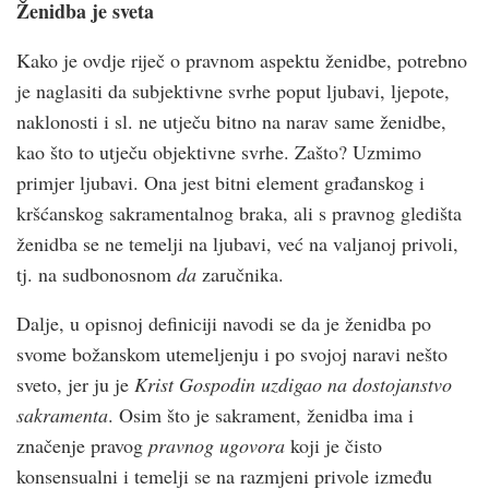
Ženidba je sveta
Kako je ovdje riječ o pravnom aspektu ženidbe, potrebno
je naglasiti da subjektivne svrhe poput ljubavi, ljepote,
naklonosti i sl. ne utječu bitno na narav same ženidbe,
kao što to utječu objektivne svrhe. Zašto? Uzmimo
primjer ljubavi. Ona jest bitni element građanskog i
kršćanskog sakramentalnog braka, ali s pravnog gledišta
ženidba se ne temelji na ljubavi, već na valjanoj privoli,
tj. na sudbonosnom
da
zaručnika.
Dalje, u opisnoj definiciji navodi se da je ženidba po
svome božanskom utemeljenju i po svojoj naravi nešto
sveto, jer ju je
Krist Gospodin uzdigao na dostojanstvo
sakramenta
. Osim što je sakrament, ženidba ima i
značenje pravog
pravnog ugovora
koji je čisto
konsensualni i temelji se na razmjeni privole između