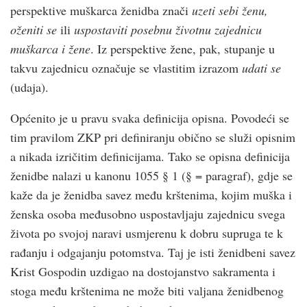
perspektive muškarca ženidba znači
uzeti sebi ženu,
oženiti se
ili
uspostaviti posebnu životnu zajednicu
muškarca i žene
. Iz perspektive žene, pak, stupanje u
takvu zajednicu označuje se vlastitim izrazom
udati se
(udaja).
Općenito je u pravu svaka definicija opisna. Povodeći se
tim pravilom ZKP pri definiranju obično se služi opisnim
a nikada izričitim definicijama. Tako se opisna definicija
ženidbe nalazi u kanonu 1055 § 1 (§ = paragraf), gdje se
kaže da je ženidba savez među krštenima, kojim muška i
ženska osoba međusobno uspostavljaju zajednicu svega
života po svojoj naravi usmjerenu k dobru supruga te k
rađanju i odgajanju potomstva. Taj je isti ženidbeni savez
Krist Gospodin uzdigao na dostojanstvo sakramenta i
stoga među krštenima ne može biti valjana ženidbenog