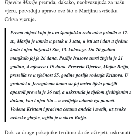
Djevice Marije
premda, dakako, neobvezujuća za našu
vjeru, potvrđuju upravo ovo što o Marijinu svršetku
Crkva vjeruje.
Prema objavi koju je ova španjolska redovnica primila u 17.
st., Marija je umrla u petak u 3 sata, u isti sat i dan u tjednu
kada i njen božanski Sin, 13. kolovoza. Do 70 godina
manjkalo joj je 26 dana. Poslije Isusove smrti živjela je 21
godinu, 4 mjeseca i 19 dana. Presveta Djevica, Majka Božja,
preselila se u vječnost 55. godine poslije rođenja Kristova. U
grobnici u Jeruzalemu kamo su joj mrtvo tijelo položili
apostoli provela je 36 sati, a uskrsnula je tijelom sjedinjenim s
dušom, kao i njen Sin – u nedjelju odmah iza ponoći.
Vođena Kristom i praćena četama anđela i svetih, uz zvuke
nebeske glazbe, uzišla je u slavu Božju.
Dok za druge pokojnike tvrdimo da će oživjeti, uskrsnuti