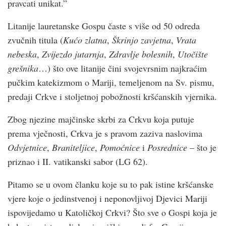
pravcati unikat.”
Litanije lauretanske Gospu časte s više od 50 odreda
zvučnih titula (
Kućo zlatna
,
Škrinjo zavjetna
,
Vrata
nebeska
,
Zvijezdo jutarnja
,
Zdravlje bolesnih
,
Utočište
grešnika
…) što ove litanije čini svojevrsnim najkraćim
pučkim katekizmom o Mariji, temeljenom na Sv. pismu,
predaji Crkve i stoljetnoj pobožnosti kršćanskih vjernika.
Zbog njezine majčinske skrbi za Crkvu koja putuje
prema vječnosti, Crkva je s pravom zaziva naslovima
Odvjetnice
,
Braniteljice
,
Pomoćnice
i
Posrednice
– što je
priznao i II. vatikanski sabor (LG 62).
Pitamo se u ovom članku koje su to pak istine kršćanske
vjere koje o jedinstvenoj i neponovljivoj Djevici Mariji
ispovijedamo u Katoličkoj Crkvi? Što sve o Gospi koja je