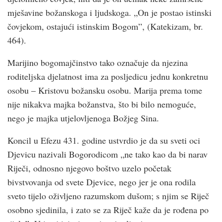
mješavine božanskoga i ljudskoga. „On je postao istinski
čovjekom, ostajući istinskim Bogom”, (Katekizam, br.
464).
Marijino bogomajčinstvo tako označuje da njezina
roditeljska djelatnost ima za posljedicu jednu konkretnu
osobu – Kristovu božansku osobu. Marija prema tome
nije nikakva majka božanstva, što bi bilo nemoguće,
nego je majka utjelovljenoga Božjeg Sina.
Koncil u Efezu 431. godine ustvrdio je da su sveti oci
Djevicu nazivali Bogorodicom „ne tako kao da bi narav
Riječi, odnosno njegovo boštvo uzelo početak
bivstvovanja od svete Djevice, nego jer je ona rodila
sveto tijelo oživljeno razumskom dušom; s njim se Riječ
osobno sjedinila, i zato se za Riječ kaže da je rođena po