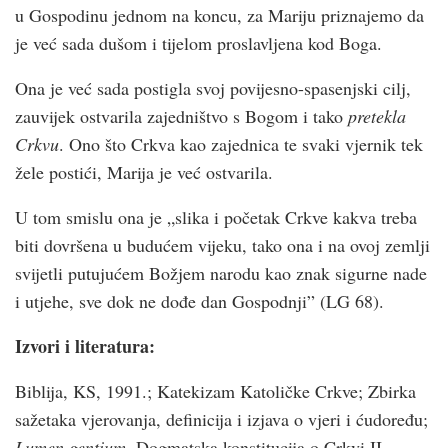
u Gospodinu jednom na koncu, za Mariju priznajemo da
je već sada dušom i tijelom proslavljena kod Boga.
Ona je već sada postigla svoj povijesno-spasenjski cilj,
zauvijek ostvarila zajedništvo s Bogom i tako
pretekla
Crkvu
. Ono što Crkva kao zajednica te svaki vjernik tek
žele postići, Marija je već ostvarila.
U tom smislu ona je „slika i početak Crkve kakva treba
biti dovršena u budućem vijeku, tako ona i na ovoj zemlji
svijetli putujućem Božjem narodu kao znak sigurne nade
i utjehe, sve dok ne dođe dan Gospodnji” (LG 68).
Izvori i literatura:
Biblija, KS, 1991.; Katekizam Katoličke Crkve; Zbirka
sažetaka vjerovanja, definicija i izjava o vjeri i ćudoređu;
Lumen gentium,
Dogmatska konstitucija o Crkvi II.