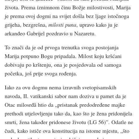
života. Prema iznimnom činu Božje milostivosti, Marija
je prema ovoj dogmi na svijet došla bez ljage istočnoga
grijeha, bezgrešna,
milosti puna
, upravo kako ju je
arkanđeo Gabrijel pozdravio u Nazaretu.
To znači da je od prvoga trenutka svoga postojanja
Marija potpuno Bogu pripadala. Milost koju kršćani
dobivaju po krštenju, ona je posjedovala od samoga
početka, još prije svoga rođenja.
Iako za ovu dogmu nema izravnih svetopisamskih
navoda, II. vatikanski sabor nam doziva u pamet da je
Otac milosrđâ htio da „pristanak predodređene majke
prethodi utjelovljenju tako da, kao što je žena pridonijela
smrti, žena također pridonese životu (LG 56)”. Odatle ne
čudi, kako ističe ova konstitucija na istome mjestu, „što