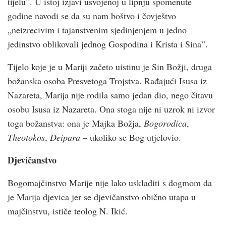
tijelu”. U istoj izjavi usvojenoj u lipnju spomenute
godine navodi se da su nam boštvo i čovještvo
„neizrecivim i tajanstvenim sjedinjenjem u jedno
jedinstvo oblikovali jednog Gospodina i Krista i Sina”.
Tijelo koje je u Mariji začeto uistinu je Sin Božji, druga
božanska osoba Presvetoga Trojstva. Rađajući Isusa iz
Nazareta, Marija nije rodila samo jedan dio, nego čitavu
osobu Isusa iz Nazareta. Ona stoga nije ni uzrok ni izvor
toga božanstva: ona je Majka Božja,
Bogorodica
,
Theotokos
,
Deipara
– ukoliko se Bog utjelovio.
Djevičanstvo
Bogomajčinstvo Marije nije lako uskladiti s dogmom da
je Marija djevica jer se djevičanstvo obično utapa u
majčinstvu, ističe teolog N. Ikić.