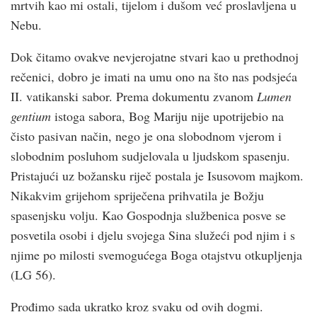
mrtvih kao mi ostali, tijelom i dušom već proslavljena u
Nebu.
Dok čitamo ovakve nevjerojatne stvari kao u prethodnoj
rečenici, dobro je imati na umu ono na što nas podsjeća
II. vatikanski sabor. Prema dokumentu zvanom
Lumen
gentium
istoga sabora, Bog Mariju nije upotrijebio na
čisto pasivan način, nego je ona slobodnom vjerom i
slobodnim posluhom sudjelovala u ljudskom spasenju.
Pristajući uz božansku riječ postala je Isusovom majkom.
Nikakvim grijehom spriječena prihvatila je Božju
spasenjsku volju. Kao Gospodnja službenica posve se
posvetila osobi i djelu svojega Sina služeći pod njim i s
njime po milosti svemogućega Boga otajstvu otkupljenja
(LG 56).
Prođimo sada ukratko kroz svaku od ovih dogmi.