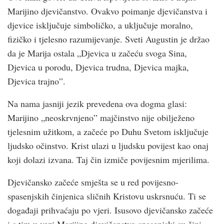
Marijino djevičanstvo. Ovakvo poimanje djevičanstva i
djevice isključuje simboličko, a uključuje moralno,
fizičko i tjelesno razumijevanje. Sveti Augustin je držao
da je Marija ostala „Djevica u začeću svoga Sina,
Djevica u porodu, Djevica trudna, Djevica majka,
Djevica trajno”.
Na nama jasniji jezik prevedena ova dogma glasi:
Marijino „neoskrvnjeno” majčinstvo nije obilježeno
tjelesnim užitkom, a začeće po Duhu Svetom isključuje
ljudsko očinstvo. Krist ulazi u ljudsku povijest kao onaj
koji dolazi izvana. Taj čin izmiče povijesnim mjerilima.
Djevičansko začeće smješta se u red povijesno-
spasenjskih činjenica sličnih Kristovu uskrsnuću. Ti se
događaji prihvaćaju po vjeri. Isusovo djevičansko začeće