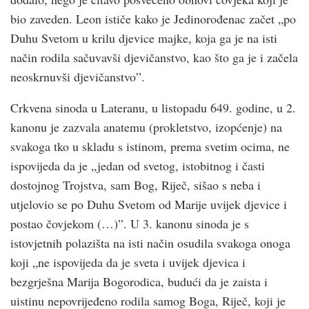
bio zaveden. Leon ističe kako je Jedinorođenac začet „po
Duhu Svetom u krilu djevice majke, koja ga je na isti
način rodila sačuvavši djevičanstvo, kao što ga je i začela
neoskrnuvši djevičanstvo”.
Crkvena sinoda u Lateranu, u listopadu 649. godine, u 2.
kanonu je zazvala anatemu (prokletstvo, izopćenje) na
svakoga tko u skladu s istinom, prema svetim ocima, ne
ispovijeda da je „jedan od svetog, istobitnog i časti
dostojnog Trojstva, sam Bog, Riječ, sišao s neba i
utjelovio se po Duhu Svetom od Marije uvijek djevice i
postao čovjekom (…)”. U 3. kanonu sinoda je s
istovjetnih polazišta na isti način osudila svakoga onoga
koji „ne ispovijeda da je sveta i uvijek djevica i
bezgrješna Marija Bogorodica, budući da je zaista i
uistinu nepovrijeđeno rodila samog Boga, Riječ, koji je