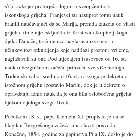
drži vodu
jer proturječi dogmi o sveopćenitosti
iskonskoga grijeha. Franjevci su nasuprot tomu nauk
branili naučavajući da se Marija, premda izuzeta od vlasti
grijeha, time nije isključila iz Kristova otkupiteljskoga
djela. Dapače, ta činjenica naglašava izvrsnost i
učinkovitost otkupljenja koje nadilazi prostor i vrijeme,
naglašavali su oni. Pod utjecajem isusovaca od 16. st.
nauk o bezgrešnom začeću prihvaća sve više teologa.
Tridentski sabor sredinom 16. st. iz svoga je dekreta o
istočnom grijehu izostavio Mariju, dok je u dekretu o
opravdanju iznio nauk da je ona bila oslobođena grijeha
tijekom cijeloga svoga života.
Početkom 18. st. papa Klement XI. propisao je da se
blagdan Bezgrešnoga začeća ima slaviti posvuda.
Konačno, 1854. godine za papinstva Pija IX. došlo je do