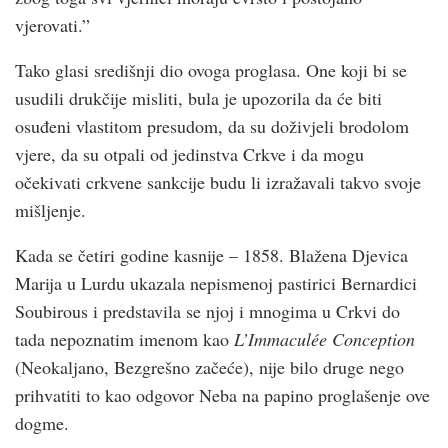
vjerovati.”
Tako glasi središnji dio ovoga proglasa. One koji bi se
usudili drukčije misliti, bula je upozorila da će biti
osuđeni vlastitom presudom, da su doživjeli brodolom
vjere, da su otpali od jedinstva Crkve i da mogu
očekivati crkvene sankcije budu li izražavali takvo svoje
mišljenje.
Kada se četiri godine kasnije – 1858. Blažena Djevica
Marija u Lurdu ukazala nepismenoj pastirici Bernardici
Soubirous i predstavila se njoj i mnogima u Crkvi do
tada nepoznatim imenom kao
L’Immaculée Conception
(Neokaljano, Bezgrešno začeće), nije bilo druge nego
prihvatiti to kao odgovor Neba na papino proglašenje ove
dogme.