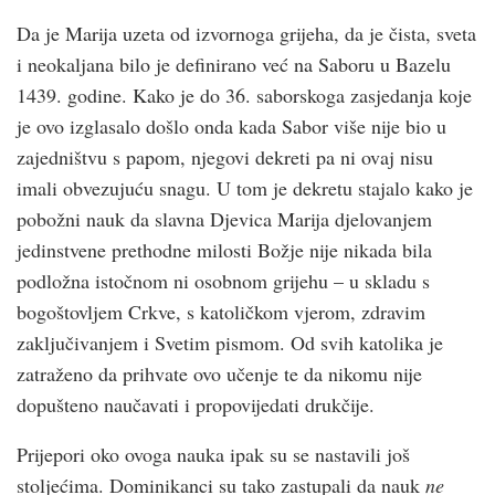
Da je Marija uzeta od izvornoga grijeha, da je čista, sveta
i neokaljana bilo je definirano već na Saboru u Bazelu
1439. godine. Kako je do 36. saborskoga zasjedanja koje
je ovo izglasalo došlo onda kada Sabor više nije bio u
zajedništvu s papom, njegovi dekreti pa ni ovaj nisu
imali obvezujuću snagu. U tom je dekretu stajalo kako je
pobožni nauk da slavna Djevica Marija djelovanjem
jedinstvene prethodne milosti Božje nije nikada bila
podložna istočnom ni osobnom grijehu – u skladu s
bogoštovljem Crkve, s katoličkom vjerom, zdravim
zaključivanjem i Svetim pismom. Od svih katolika je
zatraženo da prihvate ovo učenje te da nikomu nije
dopušteno naučavati i propovijedati drukčije.
Prijepori oko ovoga nauka ipak su se nastavili još
stoljećima. Dominikanci su tako zastupali da nauk
ne