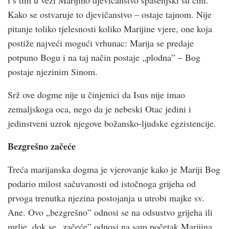
i s tim u vezi Marijino djevičanstvo spasenjski su čini.
Kako se ostvaruje to djevičanstvo – ostaje tajnom. Nije
pitanje toliko tjelesnosti koliko Marijine vjere, one koja
postiže najveći mogući vrhunac: Marija se predaje
potpuno Bogu i na taj način postaje „plodna” – Bog
postaje njezinim Sinom.
Srž ove dogme nije u činjenici da Isus nije imao
zemaljskoga oca, nego da je nebeski Otac jedini i
jedinstveni uzrok njegove božansko-ljudske egzistencije.
Bezgrešno začeće
Treća marijanska dogma je vjerovanje kako je Mariji Bog
podario milost sačuvanosti od istočnoga grijeha od
prvoga trenutka njezina postojanja u utrobi majke sv.
Ane. Ovo „bezgrešno” odnosi se na odsustvo grijeha ili
mrlje, dok se „začeće” odnosi na sam početak Marijina