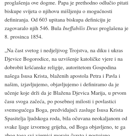
proglašenja ove dogme. Papa je prethodno odlučio pitati
biskupe svijeta o njihovu mišljenju o mogućnosti
definiranja. Od 603 upitana biskupa definiciju je
zagovaralo njih 546. Bula
Ineffabilis Deus
proglašena je
8. prosinca 1854.
„Na čast svetog i nedjeljivog Trojstva, na diku i ukras
Djevice Bogorodice, na uzvišenje katoličke vjere i na
dobrobit kršćanske religije, autoritetom Gospodina
našega Isusa Krista, blaženih apostola Petra i Pavla i
našim, izjavljujemo, objavljujemo i definiramo da je
učenje koje drži da je Blažena Djevica Marija, u prvom
času svoga začeća, po posebnoj milosti i povlastici
svemogućega Boga, predviđajući zasluge Isusa Krista
Spasitelja ljudskoga roda, bila očuvana neokaljanom od
svake ljage izvornog grijeha, od Boga objavljeno, te ga
zbog toga svi vjernici moraju čvrsto i postojano