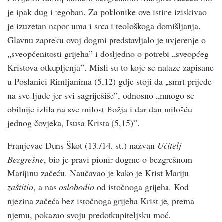
je ipak dug i tegoban. Za poklonike ove istine iziskivao
je izuzetan napor uma i srca i teološkoga domišljanja.
Glavnu zapreku ovoj dogmi predstavljalo je uvjerenje o
„sveopćenitosti grijeha” i dosljedno o potrebi „sveopćeg
Kristova otkupljenja”. Misli su to koje se nalaze zapisane
u Poslanici Rimljanima (5,12) gdje stoji da „smrt prijeđe
na sve ljude jer svi sagriješiše”, odnosno „mnogo se
obilnije izlila na sve milost Božja i dar dan milošću
jednog čovjeka, Isusa Krista (5,15)”.
Franjevac Duns Škot (13./14. st.) nazvan
Učitelj
Bezgrešne
, bio je pravi pionir dogme o bezgrešnom
Marijinu začeću. Naučavao je kako je Krist Mariju
zaštitio
, a nas
oslobodio
od istočnoga grijeha. Kod
njezina začeća bez istočnoga grijeha Krist je, prema
njemu, pokazao svoju predotkupiteljsku moć.