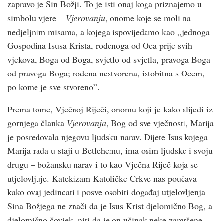
zapravo je Sin Božji. To je isti onaj koga priznajemo u
simbolu vjere –
Vjerovanju
, onome koje se moli na
nedjeljnim misama, a kojega ispovijedamo kao „jednoga
Gospodina Isusa Krista, rođenoga od Oca prije svih
vjekova, Boga od Boga, svjetlo od svjetla, pravoga Boga
od pravoga Boga; rođena nestvorena, istobitna s Ocem,
po kome je sve stvoreno”.
Prema tome, Vječnoj Riječi, onomu koji je kako slijedi iz
gornjega članka
Vjerovanja
, Bog od sve vječnosti, Marija
je posredovala njegovu ljudsku narav. Dijete Isus kojega
Marija rađa u staji u Betlehemu, ima osim ljudske i svoju
drugu – božansku narav i to kao Vječna Riječ koja se
utjelovljuje. Katekizam Katoličke Crkve nas poučava
kako ovaj jedincati i posve osobiti događaj utjelovljenja
Sina Božjega ne znači da je Isus Krist djelomično Bog, a
djelomično čovjek, niti da je on učinak neke zamršene