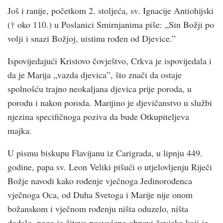
Još i ranije, početkom 2. stoljeća, sv. Ignacije Antiohijski
(† oko 110.) u Poslanici Smirnjanima piše: „Sin Božji po
volji i snazi Božjoj, uistinu rođen od Djevice.”
Ispovijedajući Kristovo čovještvo, Crkva je ispovijedala i
da je Marija „vazda djevica”, što znači da ostaje
spolnošću trajno neokaljana djevica prije poroda, u
porodu i nakon poroda. Marijino je djevičanstvo u službi
njezina specifičnoga poziva da bude Otkupiteljeva
majka.
U pismu biskupu Flavijanu iz Carigrada, u lipnju 449.
godine, papa sv. Leon Veliki pišući o utjelovljenju Riječi
Božje navodi kako rođenje vječnoga Jedinorođenca
vječnoga Oca, od Duha Svetoga i Marije nije onom
božanskom i vječnom rođenju ništa oduzelo, ništa
dodalo, nego je čitavo posvećeno obnovi čovjeka koji je