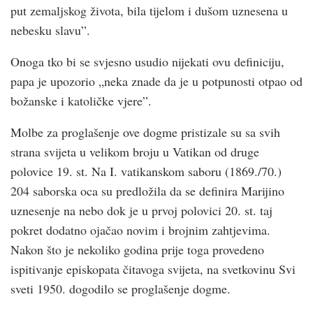
put zemaljskog života, bila tijelom i dušom uznesena u
nebesku slavu”.
Onoga tko bi se svjesno usudio nijekati ovu definiciju,
papa je upozorio „neka znade da je u potpunosti otpao od
božanske i katoličke vjere”.
Molbe za proglašenje ove dogme pristizale su sa svih
strana svijeta u velikom broju u Vatikan od druge
polovice 19. st. Na I. vatikanskom saboru (1869./70.)
204 saborska oca su predložila da se definira Marijino
uznesenje na nebo dok je u prvoj polovici 20. st. taj
pokret dodatno ojačao novim i brojnim zahtjevima.
Nakon što je nekoliko godina prije toga provedeno
ispitivanje episkopata čitavoga svijeta, na svetkovinu Svi
sveti 1950. dogodilo se proglašenje dogme.