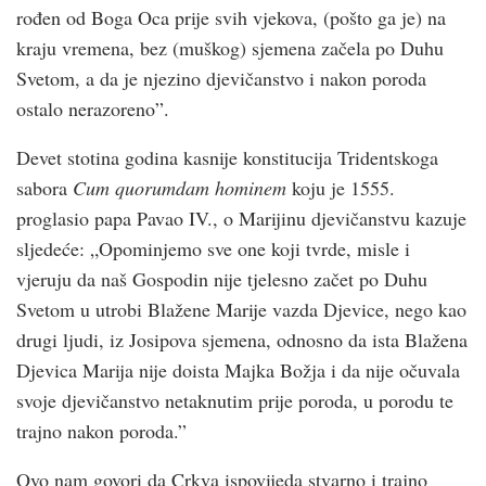
rođen od Boga Oca prije svih vjekova, (pošto ga je) na
kraju vremena, bez (muškog) sjemena začela po Duhu
Svetom, a da je njezino djevičanstvo i nakon poroda
ostalo nerazoreno”.
Devet stotina godina kasnije konstitucija Tridentskoga
sabora
Cum quorumdam hominem
koju je 1555.
proglasio papa Pavao IV., o Marijinu djevičanstvu kazuje
sljedeće: „Opominjemo sve one koji tvrde, misle i
vjeruju da naš Gospodin nije tjelesno začet po Duhu
Svetom u utrobi Blažene Marije vazda Djevice, nego kao
drugi ljudi, iz Josipova sjemena, odnosno da ista Blažena
Djevica Marija nije doista Majka Božja i da nije očuvala
svoje djevičanstvo netaknutim prije poroda, u porodu te
trajno nakon poroda.”
Ovo nam govori da Crkva ispovijeda stvarno i trajno