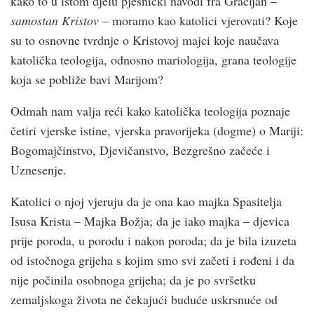
kako to u istom djelu pjesnički navodi fra Gracijan –
samostan Kristov
– moramo kao katolici vjerovati? Koje
su to osnovne tvrdnje o Kristovoj majci koje naučava
katolička teologija, odnosno mariologija, grana teologije
koja se pobliže bavi Marijom?
Odmah nam valja reći kako katolička teologija poznaje
četiri vjerske istine, vjerska pravorijeka (dogme) o Mariji:
Bogomajčinstvo, Djevičanstvo, Bezgrešno začeće i
Uznesenje.
Katolici o njoj vjeruju da je ona kao majka Spasitelja
Isusa Krista – Majka Božja; da je iako majka – djevica
prije poroda, u porodu i nakon poroda; da je bila izuzeta
od istočnoga grijeha s kojim smo svi začeti i rođeni i da
nije počinila osobnoga grijeha; da je po svršetku
zemaljskoga života ne čekajući buduće uskrsnuće od