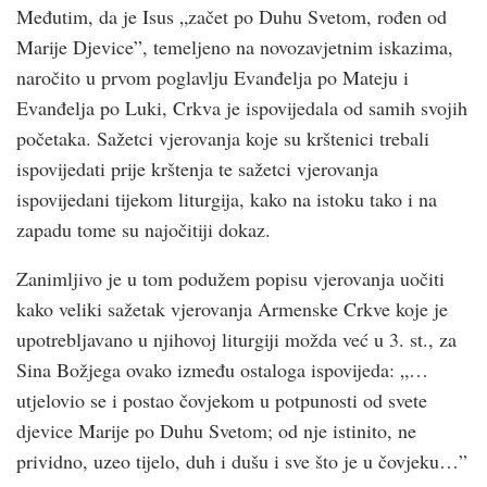
Međutim, da je Isus „začet po Duhu Svetom, rođen od
Marije Djevice”, temeljeno na novozavjetnim iskazima,
naročito u prvom poglavlju Evanđelja po Mateju i
Evanđelja po Luki, Crkva je ispovijedala od samih svojih
početaka. Sažetci vjerovanja koje su krštenici trebali
ispovijedati prije krštenja te sažetci vjerovanja
ispovijedani tijekom liturgija, kako na istoku tako i na
zapadu tome su najočitiji dokaz.
Zanimljivo je u tom podužem popisu vjerovanja uočiti
kako veliki sažetak vjerovanja Armenske Crkve koje je
upotrebljavano u njihovoj liturgiji možda već u 3. st., za
Sina Božjega ovako između ostaloga ispovijeda: „…
utjelovio se i postao čovjekom u potpunosti od svete
djevice Marije po Duhu Svetom; od nje istinito, ne
prividno, uzeo tijelo, duh i dušu i sve što je u čovjeku…”