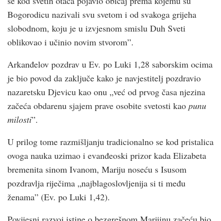
se kod svetih otaca pojavio običaj prema kojemu su
Bogorodicu nazivali svu svetom i od svakoga grijeha
slobodnom, koju je u izvjesnom smislu Duh Sveti
oblikovao i učinio novim stvorom”.
Arkanđelov pozdrav u Ev. po Luki 1,28 saborskim ocima
je bio povod da zaključe kako je navjestitelj pozdravio
nazaretsku Djevicu kao onu „već od prvog časa njezina
začeća obdarenu sjajem prave osobite svetosti kao
punu
milosti
”.
U prilog tome razmišljanju tradicionalno se kod pristalica
ovoga nauka uzimao i evanđeoski prizor kada Elizabeta
bremenita sinom Ivanom, Mariju noseću s Isusom
pozdravlja riječima „najblagoslovljenija si ti među
ženama” (Ev. po Luki 1,42).
Povijesni razvoj istine o bezgrešnom Marijinu začeću bio