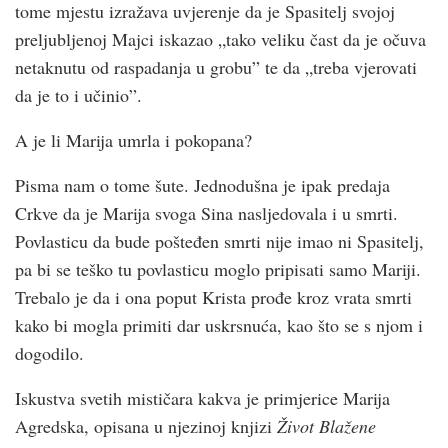
tome mjestu izražava uvjerenje da je Spasitelj svojoj
preljubljenoj Majci iskazao „tako veliku čast da je očuva
netaknutu od raspadanja u grobu” te da „treba vjerovati
da je to i učinio”.
A je li Marija umrla i pokopana?
Pisma nam o tome šute. Jednodušna je ipak predaja
Crkve da je Marija svoga Sina nasljedovala i u smrti.
Povlasticu da bude pošteđen smrti nije imao ni Spasitelj,
pa bi se teško tu povlasticu moglo pripisati samo Mariji.
Trebalo je da i ona poput Krista prođe kroz vrata smrti
kako bi mogla primiti dar uskrsnuća, kao što se s njom i
dogodilo.
Iskustva svetih mističara kakva je primjerice Marija
Agredska, opisana u njezinoj knjizi
Život Blažene