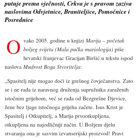
putuje prema vječnosti, Crkva je s pravom zaziva
naslovima Odvjetnice, Braniteljice, Pomoćnice i
Posrednice
O
vako 2005. godine u knjizi
Marija – početak
boljeg svijeta (Mala pučka mariologija)
piše
hrvatski franjevac Gracijan Biršić u tekstu ispod
naslova
Mudrost Boga Stvoritelja
:
„Spasitelj nije mogao doći iz grešnog čovječanstva. Zato
se i ne rađa iz naravnog druženja supružnika zaraženih
istočnim grijehom, već se rađa od Bezgrešne Djevice,
žene bez ljage istočnoga grijeha začete. Isus Krist je
Spasitelj i Otkupitelj, a Marija prvootkupljena,
otkupljena na najodličniji način. U Božjem djelu
stvaranja ona je sasvim izvanserijski proizvod! Pravi