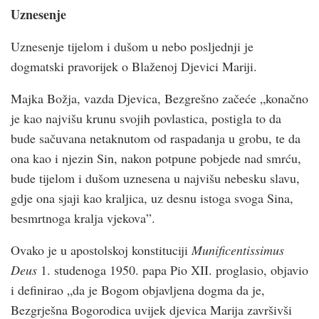
Uznesenje
Uznesenje tijelom i dušom u nebo posljednji je
dogmatski pravorijek o Blaženoj Djevici Mariji.
Majka Božja, vazda Djevica, Bezgrešno začeće „konačno
je kao najvišu krunu svojih povlastica, postigla to da
bude sačuvana netaknutom od raspadanja u grobu, te da
ona kao i njezin Sin, nakon potpune pobjede nad smrću,
bude tijelom i dušom uznesena u najvišu nebesku slavu,
gdje ona sjaji kao kraljica, uz desnu istoga svoga Sina,
besmrtnoga kralja vjekova”.
Ovako je u apostolskoj konstituciji
Munificentissimus
Deus
1. studenoga 1950. papa Pio XII. proglasio, objavio
i definirao „da je Bogom objavljena dogma da je,
Bezgrješna Bogorodica uvijek djevica Marija završivši