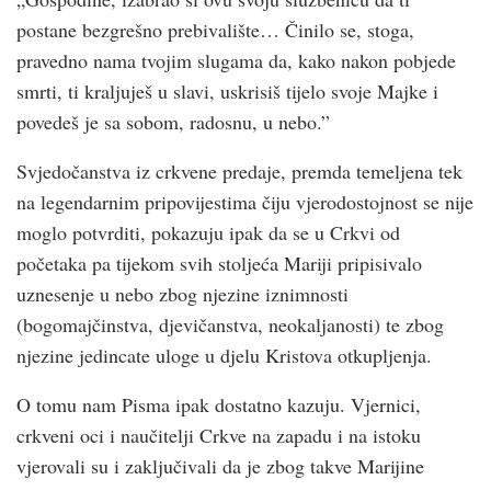
postane bezgrešno prebivalište… Činilo se, stoga,
pravedno nama tvojim slugama da, kako nakon pobjede
smrti, ti kraljuješ u slavi, uskrisiš tijelo svoje Majke i
povedeš je sa sobom, radosnu, u nebo.”
Svjedočanstva iz crkvene predaje, premda temeljena tek
na legendarnim pripovijestima čiju vjerodostojnost se nije
moglo potvrditi, pokazuju ipak da se u Crkvi od
početaka pa tijekom svih stoljeća Mariji pripisivalo
uznesenje u nebo zbog njezine iznimnosti
(bogomajčinstva, djevičanstva, neokaljanosti) te zbog
njezine jedincate uloge u djelu Kristova otkupljenja.
O tomu nam Pisma ipak dostatno kazuju. Vjernici,
crkveni oci i naučitelji Crkve na zapadu i na istoku
vjerovali su i zaključivali da je zbog takve Marijine