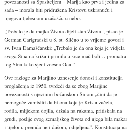
povezanosti sa Spasiteljem – Marija kao prva i jedina za
sada – morala biti pridružena Kristovu uskrsnuću i
njegovu tjelesnom uzašašću u nebo.
„Trebalo je da majka Života dijeli stan Života”, pisao je
German Carigradski u 8. st. Slično u to vrijeme govori i
sv. Ivan Damaščanski: „Trebalo je da ona koja je vidjela
svoga Sina na križu i primila u srce mač boli… promatra
tog Sina kako sjedi zdesna Ocu.”
Ove razloge za Marijino uznesenje donosi i konstitucija
proglašenja iz 1950. tvrdeći da se zbog Marijine
povezanosti s njezinim božanskom Sinom „čini da je
nemoguće zamisliti da bi ona koja je Krista začela,
rodila, mlijekom dojila, držala na rukama, pritiskala na
grudi, poslije ovog zemaljskog života od njega bila makar
i tijelom, premda ne i dušom, odijeljena”. Konstitucija na