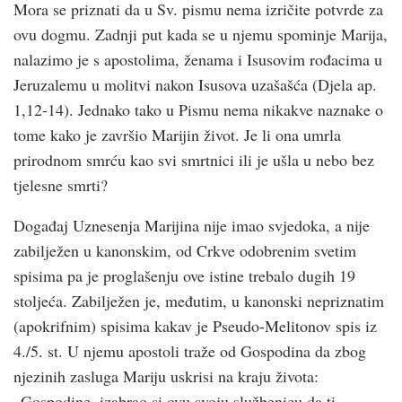
Mora se priznati da u Sv. pismu nema izričite potvrde za
ovu dogmu. Zadnji put kada se u njemu spominje Marija,
nalazimo je s apostolima, ženama i Isusovim rođacima u
Jeruzalemu u molitvi nakon Isusova uzašašća (Djela ap.
1,12-14). Jednako tako u Pismu nema nikakve naznake o
tome kako je završio Marijin život. Je li ona umrla
prirodnom smrću kao svi smrtnici ili je ušla u nebo bez
tjelesne smrti?
Događaj Uznesenja Marijina nije imao svjedoka, a nije
zabilježen u kanonskim, od Crkve odobrenim svetim
spisima pa je proglašenju ove istine trebalo dugih 19
stoljeća. Zabilježen je, međutim, u kanonski nepriznatim
(apokrifnim) spisima kakav je Pseudo-Melitonov spis iz
4./5. st. U njemu apostoli traže od Gospodina da zbog
njezinih zasluga Mariju uskrisi na kraju života:
„Gospodine, izabrao si ovu svoju službenicu da ti