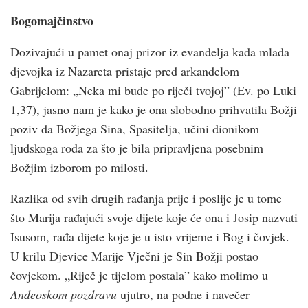
Bogomajčinstvo
Dozivajući u pamet onaj prizor iz evanđelja kada mlada
djevojka iz Nazareta pristaje pred arkanđelom
Gabrijelom: „Neka mi bude po riječi tvojoj” (Ev. po Luki
1,37), jasno nam je kako je ona slobodno prihvatila Božji
poziv da Božjega Sina, Spasitelja, učini dionikom
ljudskoga roda za što je bila pripravljena posebnim
Božjim izborom po milosti.
Razlika od svih drugih rađanja prije i poslije je u tome
što Marija rađajući svoje dijete koje će ona i Josip nazvati
Isusom, rađa dijete koje je u isto vrijeme i Bog i čovjek.
U krilu Djevice Marije Vječni je Sin Božji postao
čovjekom. „Riječ je tijelom postala” kako molimo u
Anđeoskom pozdravu
ujutro, na podne i navečer –