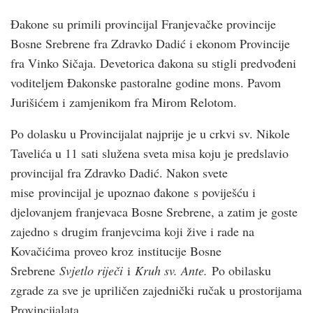
Đakone su primili provincijal Franjevačke provincije
Bosne Srebrene fra Zdravko Dadić i ekonom Provincije
fra Vinko Sičaja. Devetorica đakona su stigli predvođeni
voditeljem Đakonske pastoralne godine mons. Pavom
Jurišićem i zamjenikom fra Mirom Relotom.
Po dolasku u Provincijalat najprije je u crkvi sv. Nikole
Tavelića u 11 sati služena sveta misa koju je predslavio
provincijal fra Zdravko Dadić. Nakon svete
mise provincijal je upoznao đakone s poviješću i
djelovanjem franjevaca Bosne Srebrene, a zatim je goste
zajedno s drugim franjevcima koji žive i rade na
Kovačićima proveo kroz institucije Bosne
Srebrene
Svjetlo riječi
i
Kruh sv. Ante.
Po obilasku
zgrade za sve je upriličen zajednički ručak u prostorijama
Provincijalata.