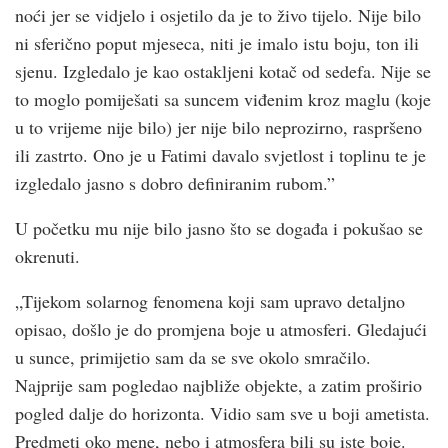
noći jer se vidjelo i osjetilo da je to živo tijelo. Nije bilo
ni sferično poput mjeseca, niti je imalo istu boju, ton ili
sjenu. Izgledalo je kao ostakljeni kotač od sedefa. Nije se
to moglo pomiješati sa suncem viđenim kroz maglu (koje
u to vrijeme nije bilo) jer nije bilo neprozirno, raspršeno
ili zastrto. Ono je u Fatimi davalo svjetlost i toplinu te je
izgledalo jasno s dobro definiranim rubom.”
U početku mu nije bilo jasno što se događa i pokušao se
okrenuti.
„Tijekom solarnog fenomena koji sam upravo detaljno
opisao, došlo je do promjena boje u atmosferi. Gledajući
u sunce, primijetio sam da se sve okolo smračilo.
Najprije sam pogledao najbliže objekte, a zatim proširio
pogled dalje do horizonta. Vidio sam sve u boji ametista.
Predmeti oko mene, nebo i atmosfera bili su iste boje.