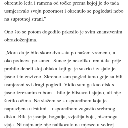
okrenulo leđa i ramena od točke prema kojoj je do tada
usmjeravalo svoju pozornost i okrenulo se pogledati nebo
na suprotnoj strani.”
Ono što se potom dogodilo prkosilo je svim znanstvenim
obrazloženjima.
„Mora da je bilo skoro dva sata po našem vremenu, a
oko podneva po suncu. Sunce je nekoliko trenutaka prije
probilo debeli sloj oblaka koji ga je sakrio i zasjalo je
jasno i intenzivno. Skrenuo sam pogled tamo gdje su bili
usmjereni svi drugi pogledi. Vidio sam ga kao disk s
jasno izrezanim rubom – bilo je blistavo i sjajno, ali nije
štetilo očima. Ne slažem se s usporedbom koja je
napravljena u Fátimi – usporedbom zagasito srebrnog
diska. Bila je jasnija, bogatija, svjetlija boja, bisernoga
sjaja. Ni najmanje nije nalikovalo na mjesec u vedroj