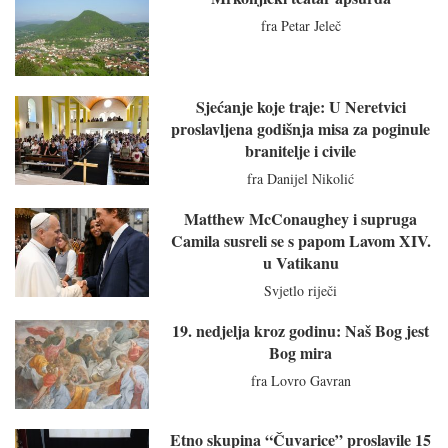
fra Petar Jeleč
Sjećanje koje traje: U Neretvici
proslavljena godišnja misa za poginule
branitelje i civile
fra Danijel Nikolić
Matthew McConaughey i supruga
Camila susreli se s papom Lavom XIV.
u Vatikanu
Svjetlo riječi
19. nedjelja kroz godinu: Naš Bog jest
Bog mira
fra Lovro Gavran
Etno skupina “Čuvarice” proslavile 15