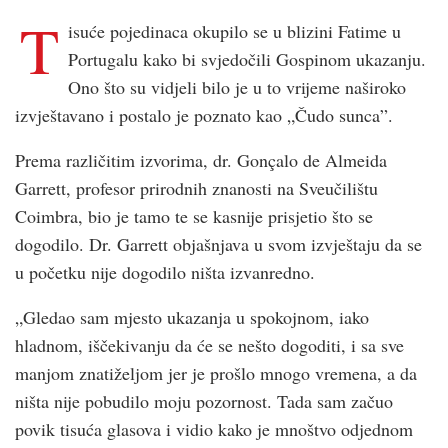
T
isuće pojedinaca okupilo se u blizini Fatime u
Portugalu kako bi svjedočili Gospinom ukazanju.
Ono što su vidjeli bilo je u to vrijeme naširoko
izvještavano i postalo je poznato kao „Čudo sunca”.
Prema različitim izvorima, dr. Gonçalo de Almeida
Garrett, profesor prirodnih znanosti na Sveučilištu
Coimbra, bio je tamo te se kasnije prisjetio što se
dogodilo. Dr. Garrett objašnjava u svom izvještaju da se
u početku nije dogodilo ništa izvanredno.
„Gledao sam mjesto ukazanja u spokojnom, iako
hladnom, iščekivanju da će se nešto dogoditi, i sa sve
manjom znatiželjom jer je prošlo mnogo vremena, a da
ništa nije pobudilo moju pozornost. Tada sam začuo
povik tisuća glasova i vidio kako je mnoštvo odjednom