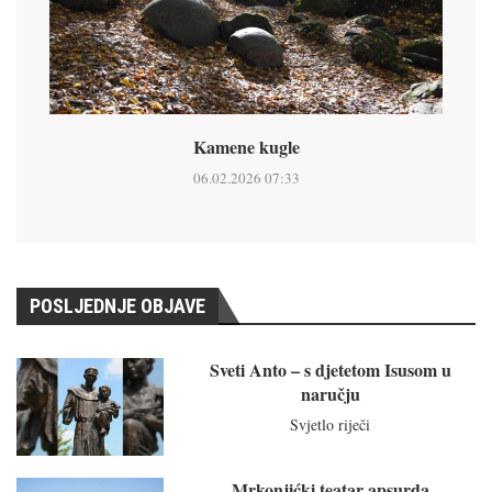
Kamene kugle
06.02.2026 07:33
POSLJEDNJE OBJAVE
Sveti Anto – s djetetom Isusom u
naručju
Svjetlo riječi
Mrkonjićki teatar apsurda