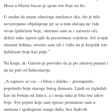
Hrast u blizini bacao je sjenu ove boje na tlo.
U strahu da imam oštećenje mrežnice oka, što je bilo
nevjerojatno objašnjenje jer se u tom slučaju ne vide
stvari ljubičaste boje, okrenuo sam se i zatvorio oči,
držeći ruke ispred njih da presretnem svjetlost. Još uvijek
okrenut leđima, otvorio sam oči i vidio da je krajolik iste
ljubičaste boje kao prije.”
Na kraju, dr. Garrett je potvrdio da je pri zdravoj pameti i
da ne pati od halucinacije.
„A zapravo se sve – i blizu i daleko – promijenilo,
poprimilo boju staroga žutog damasta. Ljudi su izgledali
kao da boluju od žutice, a i moja ruka je bila iste takve
boje. Sve pojave koje sam opisao promatrao sam u
mirnom i spokojnom stanju duha, bez ikakvih