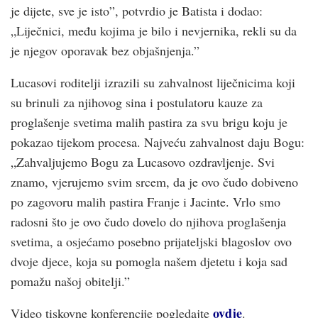
je dijete, sve je isto”, potvrdio je Batista i dodao:
„Liječnici, među kojima je bilo i nevjernika, rekli su da
je njegov oporavak bez objašnjenja.”
Lucasovi roditelji izrazili su zahvalnost liječnicima koji
su brinuli za njihovog sina i postulatoru kauze za
proglašenje svetima malih pastira za svu brigu koju je
pokazao tijekom procesa. Najveću zahvalnost daju Bogu:
„Zahvaljujemo Bogu za Lucasovo ozdravljenje. Svi
znamo, vjerujemo svim srcem, da je ovo čudo dobiveno
po zagovoru malih pastira Franje i Jacinte. Vrlo smo
radosni što je ovo čudo dovelo do njihova proglašenja
svetima, a osjećamo posebno prijateljski blagoslov ovo
dvoje djece, koja su pomogla našem djetetu i koja sad
pomažu našoj obitelji.”
ovdje
Video tiskovne konferencije pogledajte
.