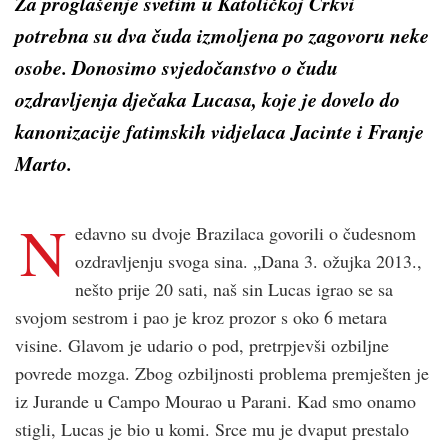
Za proglašenje svetim u Katoličkoj Crkvi
potrebna su dva čuda izmoljena po zagovoru neke
osobe. Donosimo svjedočanstvo o čudu
ozdravljenja dječaka Lucasa, koje je dovelo do
kanonizacije fatimskih vidjelaca Jacinte i Franje
Marto.
N
edavno su dvoje Brazilaca govorili o čudesnom
ozdravljenju svoga sina. „Dana 3. ožujka 2013.,
nešto prije 20 sati, naš sin Lucas igrao se sa
svojom sestrom i pao je kroz prozor s oko 6 metara
visine. Glavom je udario o pod, pretrpjevši ozbiljne
povrede mozga. Zbog ozbiljnosti problema premješten je
iz Jurande u Campo Mourao u Parani. Kad smo onamo
stigli, Lucas je bio u komi. Srce mu je dvaput prestalo