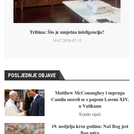
Tribina: Što je umjetna inteligencija?
10.07.2026 07:35
POSLJEDNJE OBJAVE
Matthew McConaughey i supruga
Camila susreli se s papom Lavom XIV.
u Vatikanu
Svjetlo riječi
19. nedjelja kroz godinu: Naš Bog jest
Bog mira