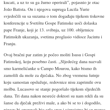
kucati, a uz to su ga žurno operirali”, pojasnio je otac
João Batista. On i njegova supruga Lucila Yurie
svjedočili su sa suzama o tom događaju tijekom tiskovne
konferencije u Svetištu Gospe Fatimske uoči dolaska
pape Franje, koji je 13. svibnja, uz 100. obljetnicu
Fatimskih ukazanja, svetima proglasio vidioce Jacintu i
Franju.
Ovaj bračni par zatim je počeo moliti Isusu i Gospi
Fatimskoj, koju posebno časti. „Sljedećeg dana nazvali
smo karmelićanke u Campo Mourou, kako bismo ih
zamolili da mole za dječaka. No zbog vremena šutnje
koju samostan opslužuje, redovnice nisu zaprimile ovu
molbu. Lucasovo se stanje pogoršalo tijekom sljedećih
dana. Tri dana nakon nesreće doktori su nam rekli da su
šanse da dječak preživi male, a ako bi se to i dogodilo,
njegov bi oporavak bio vrlo spor i vjerojatno bi se morao