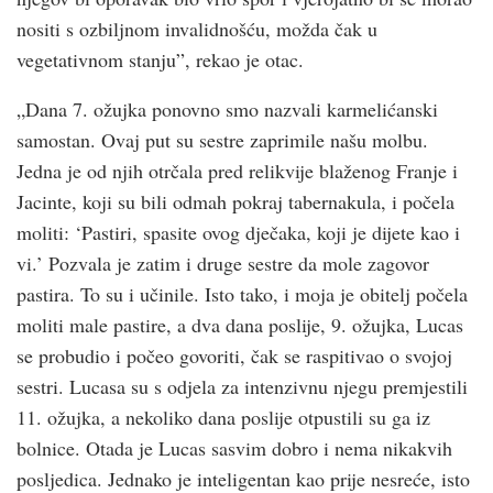
nositi s ozbiljnom invalidnošću, možda čak u
vegetativnom stanju”, rekao je otac.
„Dana 7. ožujka ponovno smo nazvali karmelićanski
samostan. Ovaj put su sestre zaprimile našu molbu.
Jedna je od njih otrčala pred relikvije blaženog Franje i
Jacinte, koji su bili odmah pokraj tabernakula, i počela
moliti: ‘Pastiri, spasite ovog dječaka, koji je dijete kao i
vi.’ Pozvala je zatim i druge sestre da mole zagovor
pastira. To su i učinile. Isto tako, i moja je obitelj počela
moliti male pastire, a dva dana poslije, 9. ožujka, Lucas
se probudio i počeo govoriti, čak se raspitivao o svojoj
sestri. Lucasa su s odjela za intenzivnu njegu premjestili
11. ožujka, a nekoliko dana poslije otpustili su ga iz
bolnice. Otada je Lucas sasvim dobro i nema nikakvih
posljedica. Jednako je inteligentan kao prije nesreće, isto