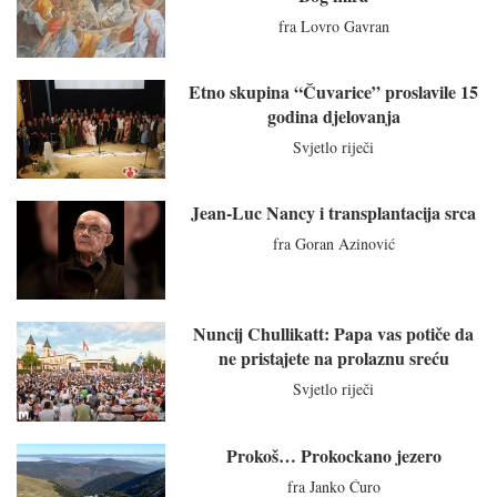
fra Lovro Gavran
Etno skupina “Čuvarice” proslavile 15
godina djelovanja
Svjetlo riječi
Jean-Luc Nancy i transplantacija srca
fra Goran Azinović
Nuncij Chullikatt: Papa vas potiče da
ne pristajete na prolaznu sreću
Svjetlo riječi
Prokoš… Prokockano jezero
fra Janko Ćuro