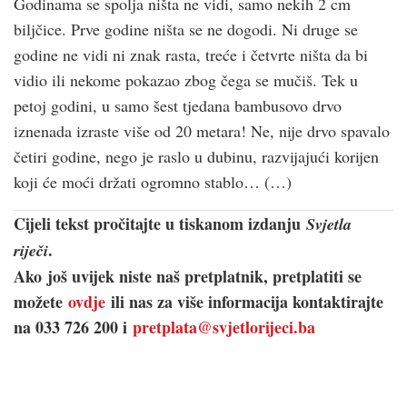
Godinama se spolja ništa ne vidi, samo nekih 2 cm
biljčice. Prve godine ništa se ne dogodi. Ni druge se
godine ne vidi ni znak rasta, treće i četvrte ništa da bi
vidio ili nekome pokazao zbog čega se mučiš. Tek u
petoj godini, u samo šest tjedana bambusovo drvo
iznenada izraste više od 20 metara! Ne, nije drvo spavalo
četiri godine, nego je raslo u dubinu, razvijajući korijen
koji će moći držati ogromno stablo… (…)
Cijeli tekst pročitajte u tiskanom izdanju
Svjetla
.
riječi
Ako još uvijek niste naš pretplatnik, pretplatiti se
možete
ovdje
ili nas za više informacija kontaktirajte
na 033 726 200 i
pretplata@svjetlorijeci.ba