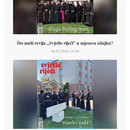
Što nudi revija „Svjetlo riječi” u mjesecu ožujku?
06.03.2026 14:48