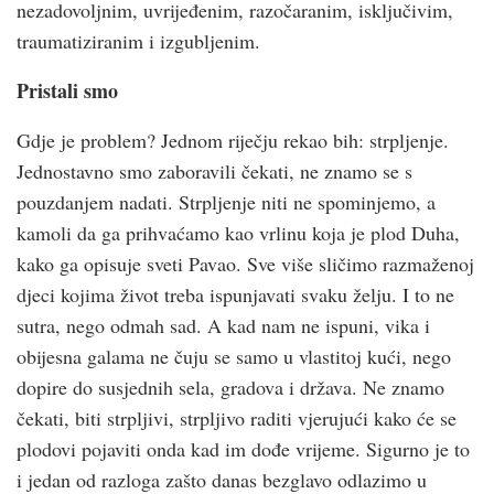
nezadovoljnim, uvrijeđenim, razočaranim, isključivim,
traumatiziranim i izgubljenim.
Pristali smo
Gdje je problem? Jednom riječju rekao bih: strpljenje.
Jednostavno smo zaboravili čekati, ne znamo se s
pouzdanjem nadati. Strpljenje niti ne spominjemo, a
kamoli da ga prihvaćamo kao vrlinu koja je plod Duha,
kako ga opisuje sveti Pavao. Sve više sličimo razmaženoj
djeci kojima život treba ispunjavati svaku želju. I to ne
sutra, nego odmah sad. A kad nam ne ispuni, vika i
obijesna galama ne čuju se samo u vlastitoj kući, nego
dopire do susjednih sela, gradova i država. Ne znamo
čekati, biti strpljivi, strpljivo raditi vjerujući kako će se
plodovi pojaviti onda kad im dođe vrijeme. Sigurno je to
i jedan od razloga zašto danas bezglavo odlazimo u