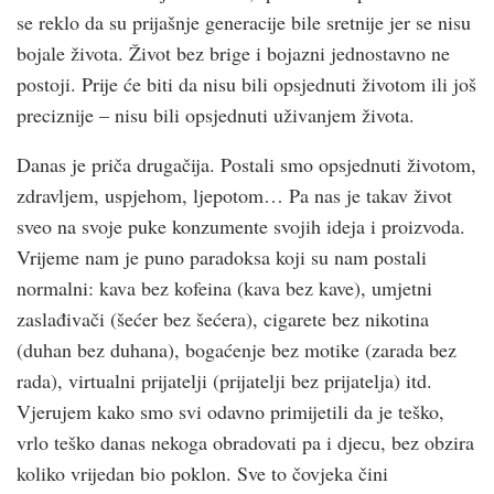
se reklo da su prijašnje generacije bile sretnije jer se nisu
bojale života. Život bez brige i bojazni jednostavno ne
postoji. Prije će biti da nisu bili opsjednuti životom ili još
preciznije – nisu bili opsjednuti uživanjem života.
Danas je priča drugačija. Postali smo opsjednuti životom,
zdravljem, uspjehom, ljepotom… Pa nas je takav život
sveo na svoje puke konzumente svojih ideja i proizvoda.
Vrijeme nam je puno paradoksa koji su nam postali
normalni: kava bez kofeina (kava bez kave), umjetni
zaslađivači (šećer bez šećera), cigarete bez nikotina
(duhan bez duhana), bogaćenje bez motike (zarada bez
rada), virtualni prijatelji (prijatelji bez prijatelja) itd.
Vjerujem kako smo svi odavno primijetili da je teško,
vrlo teško danas nekoga obradovati pa i djecu, bez obzira
koliko vrijedan bio poklon. Sve to čovjeka čini