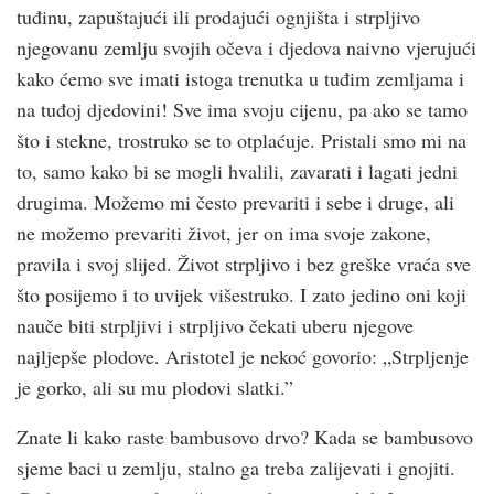
tuđinu, zapuštajući ili prodajući ognjišta i strpljivo
njegovanu zemlju svojih očeva i djedova naivno vjerujući
kako ćemo sve imati istoga trenutka u tuđim zemljama i
na tuđoj djedovini! Sve ima svoju cijenu, pa ako se tamo
što i stekne, trostruko se to otplaćuje. Pristali smo mi na
to, samo kako bi se mogli hvalili, zavarati i lagati jedni
drugima. Možemo mi često prevariti i sebe i druge, ali
ne možemo prevariti život, jer on ima svoje zakone,
pravila i svoj slijed. Život strpljivo i bez greške vraća sve
što posijemo i to uvijek višestruko. I zato jedino oni koji
nauče biti strpljivi i strpljivo čekati uberu njegove
najljepše plodove. Aristotel je nekoć govorio: „Strpljenje
je gorko, ali su mu plodovi slatki.”
Znate li kako raste bambusovo drvo? Kada se bambusovo
sjeme baci u zemlju, stalno ga treba zalijevati i gnojiti.