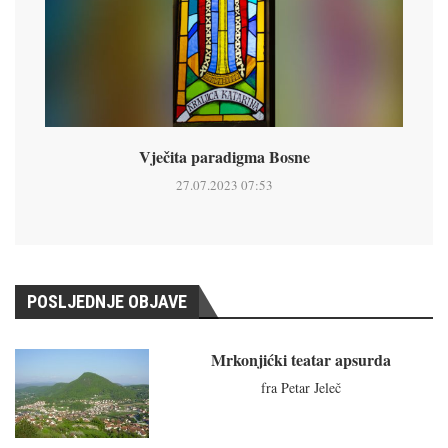
Vječita paradigma Bosne
27.07.2023 07:53
POSLJEDNJE OBJAVE
Mrkonjićki teatar apsurda
fra Petar Jeleč