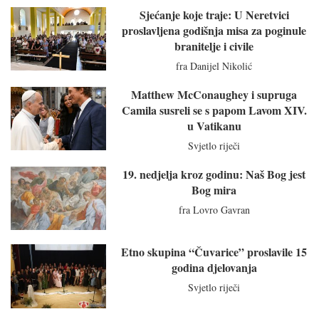
Sjećanje koje traje: U Neretvici
proslavljena godišnja misa za poginule
branitelje i civile
fra Danijel Nikolić
Matthew McConaughey i supruga
Camila susreli se s papom Lavom XIV.
u Vatikanu
Svjetlo riječi
19. nedjelja kroz godinu: Naš Bog jest
Bog mira
fra Lovro Gavran
Etno skupina “Čuvarice” proslavile 15
godina djelovanja
Svjetlo riječi