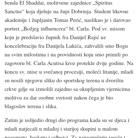
benda El Shaddai, molitvene zajednice „Spiritus
Sanctus“ koja djeluje na župi Dobrinja. Student likovne
akademije i župljanin Tomas Perić, naslikao je i darovao
portret „Božjeg influencera“ bl. Carla. Pod sv. misom
koju je predslavio župnik fra Danijel Rajić uz
koncelebraciju fra Danijela Lukića, zahvalili smo Bogu
na svim milostima i na providnosti koju smo primili po
zagovoru bl. Carla Acutisa kroz protekle dvije godine. Na
koncu sv. mise u svečanoj procesiji, moleći litanije, mladi
su nosili njegovu sliku do sportskog terena u dvorištu
crkve gdje su izmolili zajedno sa okupljenim vjernicima
molitvu za dar osobne svetosti nakon čega je bio
blagoslov terena i slika.
Zatim je uslijedio drugi dio programa kada su se djeca i
mladi natjecali u mlađoj i starijoj skupini u malom
nogometu, basketu i odbojci. Za najuspješnije igrače i