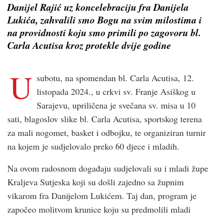
Danijel Rajić uz koncelebraciju fra Danijela
Lukića, zahvalili smo Bogu na svim milostima i
na providnosti koju smo primili po zagovoru bl.
Carla Acutisa kroz protekle dvije godine
U
subotu, na spomendan bl. Carla Acutisa, 12.
listopada 2024., u crkvi sv. Franje Asiškog u
Sarajevu, upriličena je svečana sv. misa u 10
sati, blagoslov slike bl. Carla Acutisa, sportskog terena
za mali nogomet, basket i odbojku, te organiziran turnir
na kojem je sudjelovalo preko 60 djece i mladih.
Na ovom radosnom događaju sudjelovali su i mladi župe
Kraljeva Sutjeska koji su došli zajedno sa župnim
vikarom fra Danijelom Lukićem. Taj dan, program je
započeo molitvom krunice koju su predmolili mladi