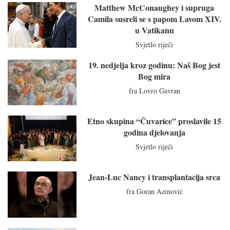
Matthew McConaughey i supruga
Camila susreli se s papom Lavom XIV.
u Vatikanu
Svjetlo riječi
19. nedjelja kroz godinu: Naš Bog jest
Bog mira
fra Lovro Gavran
Etno skupina “Čuvarice” proslavile 15
godina djelovanja
Svjetlo riječi
Jean-Luc Nancy i transplantacija srca
fra Goran Azinović