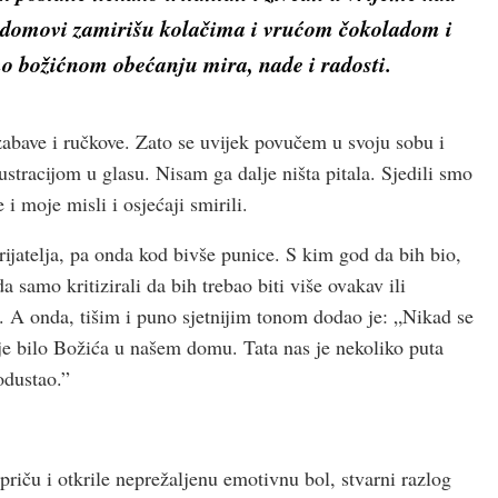
d domovi zamirišu kolačima i vrućom čokoladom i
mo božićnom obećanju mira, nade i radosti.
zabave i ručkove. Zato se uvijek povučem u svoju sobu i
ustracijom u glasu. Nisam ga dalje ništa pitala. Sjedili smo
 i moje misli i osjećaji smirili.
rijatelja, pa onda kod bivše punice. S kim god da bih bio,
 samo kritizirali da bih trebao biti više ovakav ili
. A onda, tišim i puno sjetnijim tonom dodao je: „Nikad se
nije bilo Božića u našem domu. Tata nas je nekoliko puta
 odustao.”
priču i otkrile neprežaljenu emotivnu bol, stvarni razlog