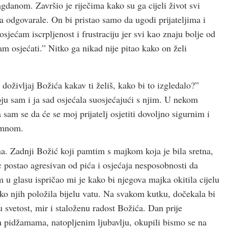
gdanom. Završio je riječima kako su ga cijeli život svi
ma odgovarale. On bi pristao samo da ugodi prijateljima i
sjećam iscrpljenost i frustraciju jer svi kao znaju bolje od
m osjećati.” Nitko ga nikad nije pitao kako on želi
doživljaj Božića kakav ti želiš, kako bi to izgledalo?”
oju sam i ja sad osjećala suosjećajući s njim. U nekom
m se da će se moj prijatelj osjetiti dovoljno sigurnim i
sa mnom.
a. Zadnji Božić koji pamtim s majkom koja je bila sretna,
ac postao agresivan od pića i osjećaja nesposobnosti da
 u glasu ispričao mi je kako bi njegova majka okitila cijelu
ko njih položila bijelu vatu. Na svakom kutku, dočekala bi
 u svetost, mir i staloženu radost Božića. Dan prije
 pidžamama, natopljenim ljubavlju, okupili bismo se na