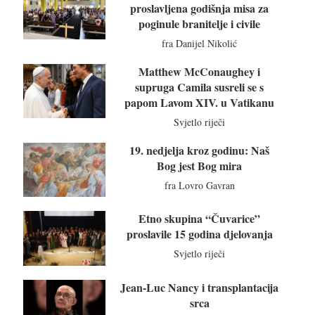
proslavljena godišnja misa za
poginule branitelje i civile
fra Danijel Nikolić
Matthew McConaughey i
supruga Camila susreli se s
papom Lavom XIV. u Vatikanu
Svjetlo riječi
19. nedjelja kroz godinu: Naš
Bog jest Bog mira
fra Lovro Gavran
Etno skupina “Čuvarice”
proslavile 15 godina djelovanja
Svjetlo riječi
Jean-Luc Nancy i transplantacija
srca