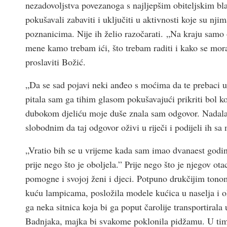
nezadovoljstva povezanoga s najljepšim obiteljskim bla
pokušavali zabaviti i uključiti u aktivnosti koje su nji
poznanicima. Nije ih želio razočarati. „Na kraju samo o
mene kamo trebam ići, što trebam raditi i kako se mora
proslaviti Božić.
„Da se sad pojavi neki anđeo s moćima da te prebaci u 
pitala sam ga tihim glasom pokušavajući prikriti bol k
dubokom djeliću moje duše znala sam odgovor. Nadala sa
slobodnim da taj odgovor oživi u riječi i podijeli ih 
„Vratio bih se u vrijeme kada sam imao dvanaest godin
prije nego što je oboljela.” Prije nego što je njegov ot
pomogne i svojoj ženi i djeci. Potpuno drukčijim tonom
kuću lampicama, posložila modele kućica u naselja i o
ga neka sitnica koja bi ga poput čarolije transportirala
Badnjaka, majka bi svakome poklonila pidžamu. U tim