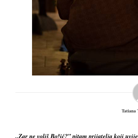
Tatiana
„Zar ne voliš Božić?” pitam prijatelja koji uvij