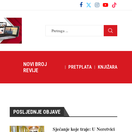
NOVI BROJ
PRETPLATA
KNJIŽARA
REVIJE
POSLJEDNJE OBJAVE
Sjećanje koje traje: U Neretvici