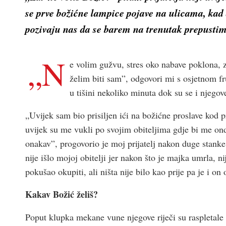
se prve božićne lampice pojave na ulicama, ka
pozivaju nas da se barem na trenutak prepusti
„N
e volim gužvu, stres oko nabave poklona, 
želim biti sam”, odgovori mi s osjetnom fr
u tišini nekoliko minuta dok su se i njegove
„Uvijek sam bio prisiljen ići na božićne proslave kod p
uvijek su me vukli po svojim obiteljima gdje bi me onda
onakav”, progovorio je moj prijatelj nakon duge stanke
nije išlo mojoj obitelji jer nakon što je majka umrla, 
pokušao okupiti, ali ništa nije bilo kao prije pa je i on
Kakav Božić želiš?
Poput klupka mekane vune njegove riječi su raspletale 