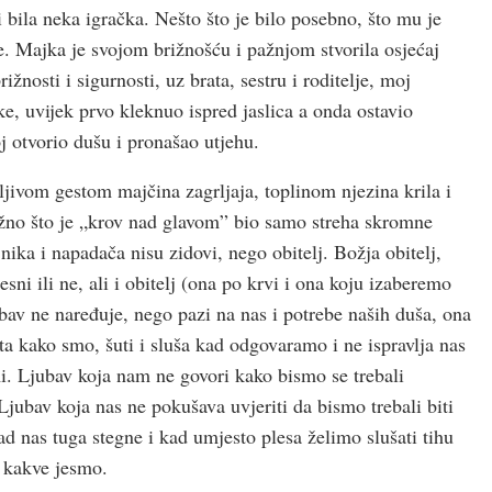
i bila neka igračka. Nešto što je bilo posebno, što mu je
e. Majka je svojom brižnošću i pažnjom stvorila osjećaj
rižnosti i sigurnosti, uz brata, sestru i roditelje, moj
e, uvijek prvo kleknuo ispred jaslica a onda ostavio
joj otvorio dušu i pronašao utjehu.
ljivom gestom majčina zagrljaja, toplinom njezina krila i
važno što je „krov nad glavom” bio samo streha skromne
jnika i napadača nisu zidovi, nego obitelj. Božja obitelj,
sni ili ne, ali i obitelj (ona po krvi i ona koju izaberemo
jubav ne naređuje, nego pazi na nas i potrebe naših duša, ona
ita kako smo, šuti i sluša kad odgovaramo i ne ispravlja nas
i. Ljubav koja nam ne govori kako bismo se trebali
Ljubav koja nas ne pokušava uvjeriti da bismo trebali biti
 kad nas tuga stegne i kad umjesto plesa želimo slušati tihu
e kakve jesmo.