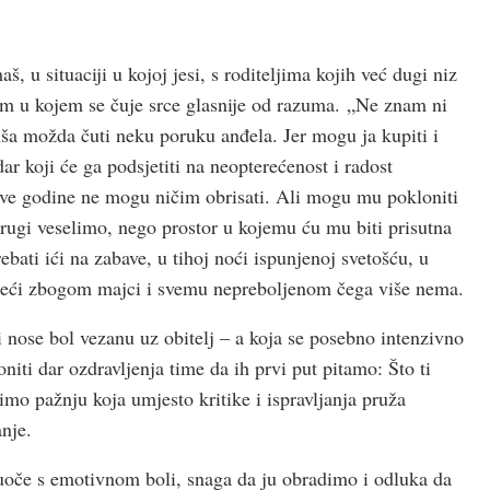
 u situaciji u kojoj jesi, s roditeljima kojih već dugi niz
om u kojem se čuje srce glasnije od razuma. „Ne znam ni
duša možda čuti neku poruku anđela. Jer mogu ja kupiti i
ar koji će ga podsjetiti na neopterećenost i radost
e ove godine ne mogu ničim obrisati. Ali mogu mu pokloniti
drugi veselimo, nego prostor u kojemu ću mu biti prisutna
bati ići na zabave, u tihoj noći ispunjenoj svetošću, u
, reći zbogom majci i svemu nepreboljenom čega više nema.
bi nose bol vezanu uz obitelj – a koja se posebno intenzivno
i dar ozdravljenja time da ih prvi put pitamo: Što ti
nimo pažnju koja umjesto kritike i ispravljanja pruža
anje.
uoče s emotivnom boli, snaga da ju obradimo i odluka da