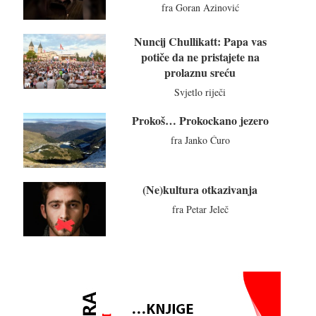
fra Goran Azinović
Nuncij Chullikatt: Papa vas
potiče da ne pristajete na
prolaznu sreću
Svjetlo riječi
Prokoš… Prokockano jezero
fra Janko Ćuro
(Ne)kultura otkazivanja
fra Petar Jeleč