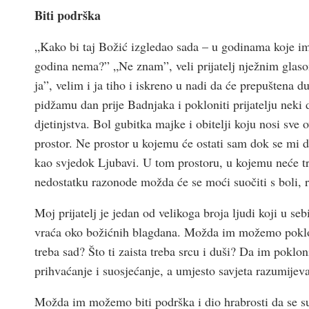
Biti podrška
„Kako bi taj Božić izgledao sada – u godinama koje imaš,
godina nema?” „Ne znam”, veli prijatelj nježnim glas
ja”, velim i ja tiho i iskreno u nadi da će prepuštena 
pidžamu dan prije Badnjaka i pokloniti prijatelju neki d
djetinjstva. Bol gubitka majke i obitelji koju nosi sv
prostor. Ne prostor u kojemu će ostati sam dok se mi 
kao svjedok Ljubavi. U tom prostoru, u kojemu neće tre
nedostatku razonode možda će se moći suočiti s boli
Moj prijatelj je jedan od velikoga broja ljudi koji u se
vraća oko božićnih blagdana. Možda im možemo poklonit
treba sad? Što ti zaista treba srcu i duši? Da im poklo
prihvaćanje i suosjećanje, a umjesto savjeta razumijev
Možda im možemo biti podrška i dio hrabrosti da se s