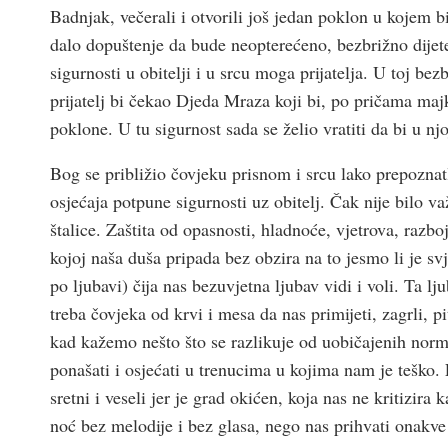
Badnjak, večerali i otvorili još jedan poklon u kojem b
dalo dopuštenje da bude neopterećeno, bezbrižno dijet
sigurnosti u obitelji i u srcu moga prijatelja. U toj bezb
prijatelj bi čekao Djeda Mraza koji bi, po pričama majk
poklone. U tu sigurnost sada se želio vratiti da bi u n
Bog se približio čovjeku prisnom i srcu lako prepoznat
osjećaja potpune sigurnosti uz obitelj. Čak nije bilo 
štalice. Zaštita od opasnosti, hladnoće, vjetrova, razbo
kojoj naša duša pripada bez obzira na to jesmo li je svje
po ljubavi) čija nas bezuvjetna ljubav vidi i voli. Ta l
treba čovjeka od krvi i mesa da nas primijeti, zagrli, p
kad kažemo nešto što se razlikuje od uobičajenih norm
ponašati i osjećati u trenucima u kojima nam je teško. 
sretni i veseli jer je grad okićen, koja nas ne kritizira
noć bez melodije i bez glasa, nego nas prihvati onakv