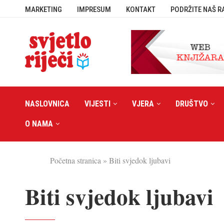
MARKETING
IMPRESUM
KONTAKT
PODRŽITE NAŠ R
NASLOVNICA
VIJESTI
VJERA
DRUŠTVO
O NAMA
Početna stranica
»
Biti svjedok ljubavi
Biti svjedok ljubavi