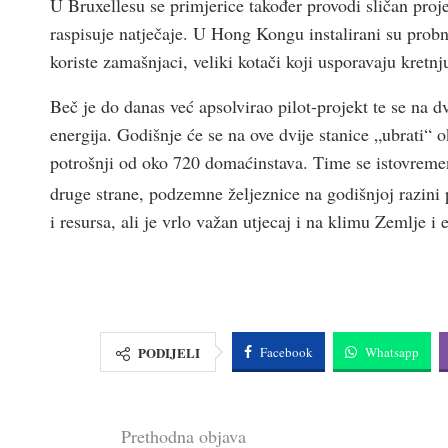
U Bruxellesu se primjerice također provodi sličan proje
raspisuje natječaje. U Hong Kongu instalirani su probn
koriste zamašnjaci, veliki kotači koji usporavaju kretnj
Beč je do danas već apsolvirao pilot-projekt te se na 
energija. Godišnje će se na ove dvije stanice „ubrati“
potrošnji od oko 720 domaćinstava. Time se istovreme
druge strane, podzemne željeznice na godišnjoj razini 
i resursa, ali je vrlo važan utjecaj i na klimu Zemlje i
PODIJELI
Facebook
Whatsapp
Prethodna objava