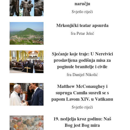
naručju
Svjetlo riječi
Mrkonjićki teatar apsurda
fra Petar Jeleč
Sjećanje koje traje: U Neretvici
proslavljena godišnja misa za
poginule branitelje i civile
fra Danijel Nikolić
Matthew McConaughey i
supruga Camila susreli se s
papom Lavom XIV. u Vatikanu
Svjetlo riječi
19. nedjelja kroz godinu: Naš
Bog jest Bog mira