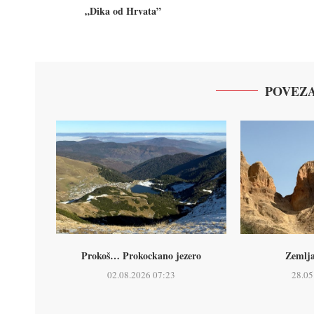
„Dika od Hrvata”
POVEZA
Prokoš… Prokockano jezero
Zemlja
02.08.2026 07:23
28.05