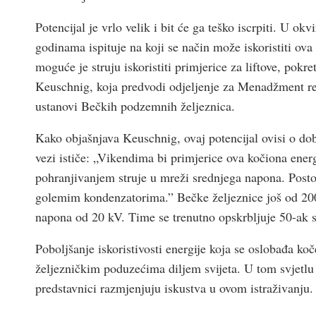
Potencijal je vrlo velik i bit će ga teško iscrpiti. U okv
godinama ispituje na koji se način može iskoristiti ova
moguće je struju iskoristiti primjerice za liftove, pokre
Keuschnig, koja predvodi odjeljenje za Menadžment res
ustanovi Bečkih podzemnih željeznica.
Kako objašnjava Keuschnig, ovaj potencijal ovisi o dobi
vezi ističe: „Vikendima bi primjerice ova kočiona energ
pohranjivanjem struje u mreži srednjega napona. Postoj
golemim kondenzatorima.” Bečke željeznice još od 20
napona od 20 kV. Time se trenutno opskrbljuje 50-ak 
Poboljšanje iskoristivosti energije koja se oslobađa 
željezničkim poduzećima diljem svijeta. U tom svjetlu
predstavnici razmjenjuju iskustva u ovom istraživanju.