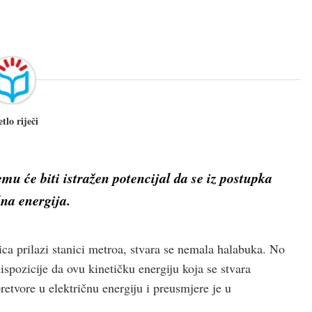
etlo riječi
mu će biti istražen potencijal da se iz postupka
na energija.
ica prilazi stanici metroa, stvara se nemala halabuka. No
pozicije da ovu kinetičku energiju koja se stvara
etvore u električnu energiju i preusmjere je u