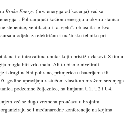
iru
Brake Energy
(hrv. energija od kočenja) već se
 energija. „Pohranjujući kočionu energiju u okviru stanica
tne stepenice, ventilaciju i rasvjetu”, objasnila je Eva
ursa u odjelu za električnu i mašinsku tehniku pri
 dana i o intervalima unutar kojih pristižu vlakovi. S tim u
ija mogla biti vrlo mala. Ali to bismo nivelirali
e i drugi načini pohrane, primjerice u baterijama ili
05. godine upravljaju rastućom vlastitom mrežom srednjega
stanica podzemne željeznice, na linijama U1, U2 i U4.
kočenjem već se dugo vremena proučava u brojnim
 organiziraju se i međunarodne konferencije na kojima