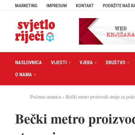
MARKETING
IMPRESUM
KONTAKT
PODRŽITE NAŠ R
NASLOVNICA
VIJESTI
VJERA
DRUŠTVO
O NAMA
Početna stranica
»
Bečki metro proizvodi struju za pokr
Bečki metro proizvod