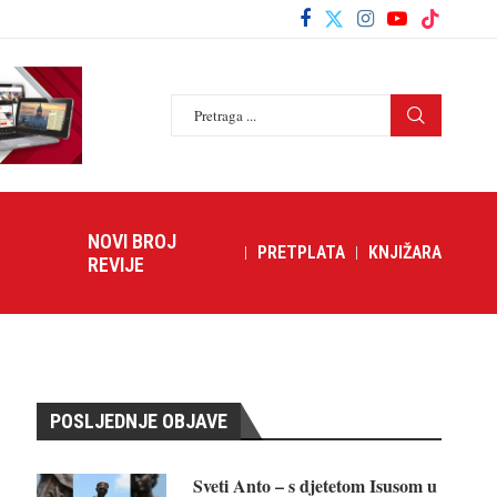
NOVI BROJ
PRETPLATA
KNJIŽARA
REVIJE
POSLJEDNJE OBJAVE
Sveti Anto – s djetetom Isusom u