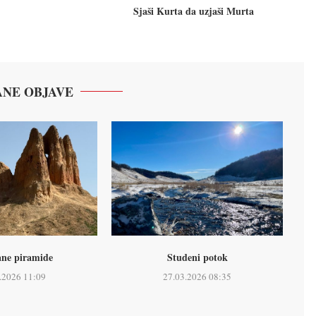
Sjaši Kurta da uzjaši Murta
NE OBJAVE
ne piramide
Studeni potok
.2026 11:09
27.03.2026 08:35