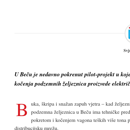
Svj
U Beču je nedavno pokrenut pilot-projekt u koje
kočenja podzemnih željeznica proizvede električ
B
uka, škripa i snažan zapuh vjetra – kad željezn
podzemna željeznica u Beču ima tehničke predis
pokretom i kočenjem vagona teških više tona pr
distribucijsku mrežu.