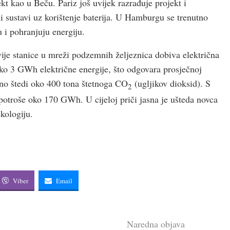
kt kao u Beču. Pariz još uvijek razrađuje projekt i
i sustavi uz korištenje baterija. U Hamburgu se trenutno
u i pohranjuju energiju.
dvije stanice u mreži podzemnih željeznica dobiva električna
 oko 3 GWh električne energije, što odgovara prosječnoj
no štedi oko 400 tona štetnoga CO
(ugljikov dioksid). S
2
potroše oko 170 GWh. U cijeloj priči jasna je ušteda novca
 ekologiju.
Viber
Email
Naredna objava