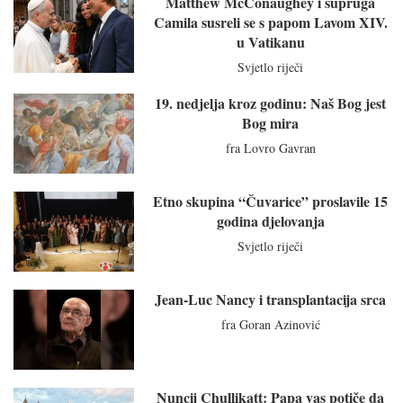
Matthew McConaughey i supruga
Camila susreli se s papom Lavom XIV.
u Vatikanu
Svjetlo riječi
19. nedjelja kroz godinu: Naš Bog jest
Bog mira
fra Lovro Gavran
Etno skupina “Čuvarice” proslavile 15
godina djelovanja
Svjetlo riječi
Jean-Luc Nancy i transplantacija srca
fra Goran Azinović
Nuncij Chullikatt: Papa vas potiče da