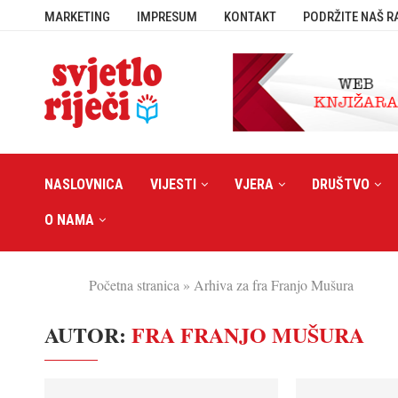
MARKETING
IMPRESUM
KONTAKT
PODRŽITE NAŠ R
NASLOVNICA
VIJESTI
VJERA
DRUŠTVO
O NAMA
Početna stranica
»
Arhiva za fra Franjo Mušura
AUTOR:
FRA FRANJO MUŠURA