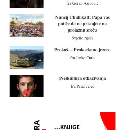
fra Goran Azinović
Nuncij Chullikatt: Papa vas
potiče da ne pristajete na
prolaznu sreću
Svjetlo riječi
Prokoš… Prokockano jezero
fra Janko Ćuro
(Ne)kultura otkazivanja
fra Petar Jeleč