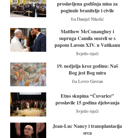
proslavljena godišnja misa za
poginule branitelje i civile
fra Danijel Nikolić
Matthew McConaughey i
supruga Camila susreli se s
papom Lavom XIV. u Vatikanu
Svjetlo riječi
19. nedjelja kroz godinu: Naš
Bog jest Bog mira
fra Lovro Gavran
Etno skupina “Čuvarice”
proslavile 15 godina djelovanja
Svjetlo riječi
Jean-Luc Nancy i transplantacija
srca