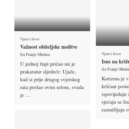
Vjera i život
Važnost obiteljske molitve
Vjera i život
fra Franjo Mušura
Isus na križ
U jednoj župi pričao mi je
fra Franjo Mušu
prakaratur sljedeće: Ujače,
Korizma je v
kad si prije drugog svjetskog
kršćani poste
rata prošao ovim selom, svuda
ispovijedaju 
je …
sjećaju se I
razmišljaju 