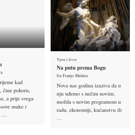
Vjera i život
u
Na putu prema Bogu
ra
fra Franjo Mušura
rijeme kad
Nova nas godina izaziva da u
, čine pokoru,
nju uđemo s nečim novim;
se, a prije svega
možda s novim programom u
susove muke i
radu, ekonomiji, kućanstvu ili
o …
…