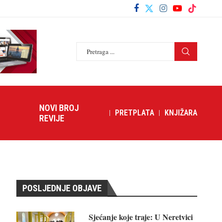
NOVI BROJ
PRETPLATA
KNJIŽARA
REVIJE
POSLJEDNJE OBJAVE
Sjećanje koje traje: U Neretvici