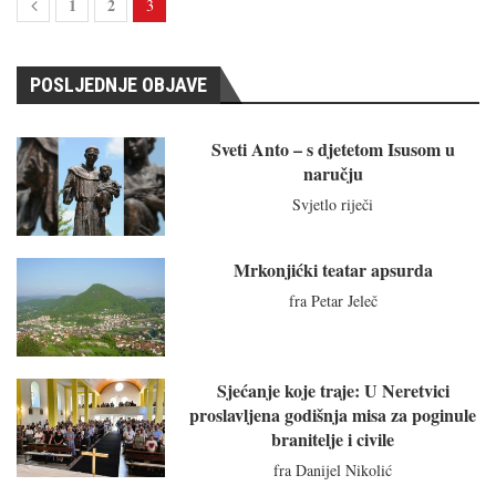
1
2
3
POSLJEDNJE OBJAVE
Sveti Anto – s djetetom Isusom u
naručju
Svjetlo riječi
Mrkonjićki teatar apsurda
fra Petar Jeleč
Sjećanje koje traje: U Neretvici
proslavljena godišnja misa za poginule
branitelje i civile
fra Danijel Nikolić