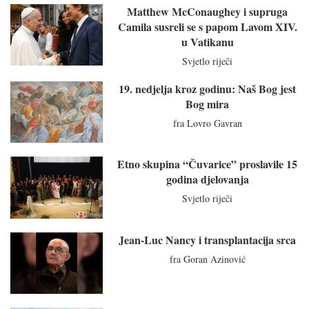
Matthew McConaughey i supruga
Camila susreli se s papom Lavom XIV.
u Vatikanu
Svjetlo riječi
19. nedjelja kroz godinu: Naš Bog jest
Bog mira
fra Lovro Gavran
Etno skupina “Čuvarice” proslavile 15
godina djelovanja
Svjetlo riječi
Jean-Luc Nancy i transplantacija srca
fra Goran Azinović