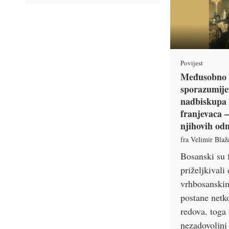
Povijest
Međusobno 
sporazumije
nadbiskupa 
franjevaca –
njihovih od
fra Velimir Blaž
Bosanski su 
priželjkivali
vrhbosanski
postane netko
redova. toga 
nezadovoljn