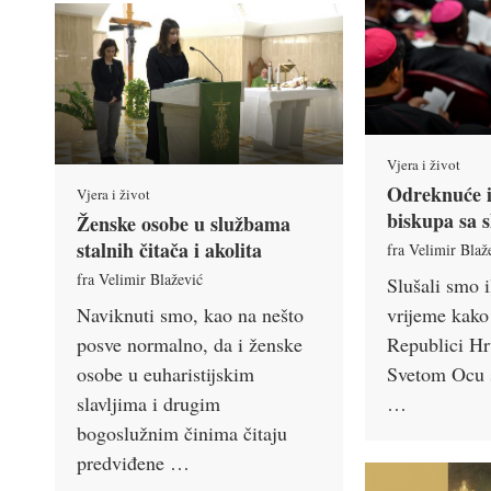
Vjera i život
Odreknuće i
Vjera i život
biskupa sa 
Ženske osobe u službama
stalnih čitača i akolita
fra Velimir Blaž
fra Velimir Blažević
Slušali smo il
vrijeme kako
Naviknuti smo, kao na nešto
Republici Hr
posve normalno, da i ženske
Svetom Ocu s
osobe u euharistijskim
…
slavljima i drugim
bogoslužnim činima čitaju
predviđene …