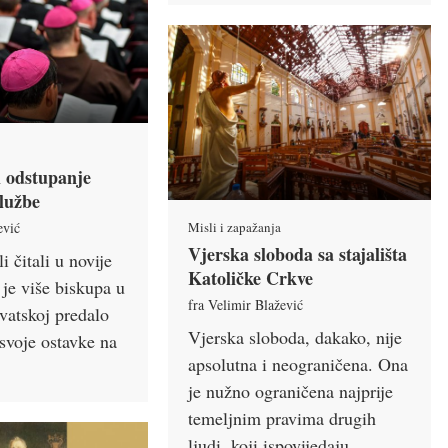
 odstupanje
službe
ević
Misli i zapažanja
Vjerska sloboda sa stajališta
i čitali u novije
Katoličke Crkve
 je više biskupa u
fra Velimir Blažević
vatskoj predalo
Vjerska sloboda, dakako, nije
voje ostavke na
apsolutna i neograničena. Ona
je nužno ograničena najprije
temeljnim pravima drugih
ljudi, koji ispovijedaju