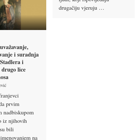
drugačiju vjeruju …
uvažavanje,
vanje i suradnja
Stadlera i
 drugo lice
nosa
ević
franjevci
 da prvim
m nadbiskupom
 iz njihovih
su bili
i imenovanjem na