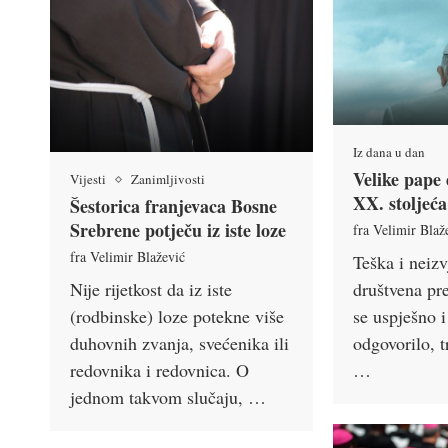
Iz dana u dan
Velike pape 
Vijesti
Zanimljivosti
XX. stoljeća
Šestorica franjevaca Bosne
Srebrene potječu iz iste loze
fra Velimir Blaž
fra Velimir Blažević
Teška i neiz
društvena pre
Nije rijetkost da iz iste
se uspješno i
(rodbinske) loze potekne više
odgovorilo, t
duhovnih zvanja, svećenika ili
…
redovnika i redovnica. O
jednom takvom slučaju, …