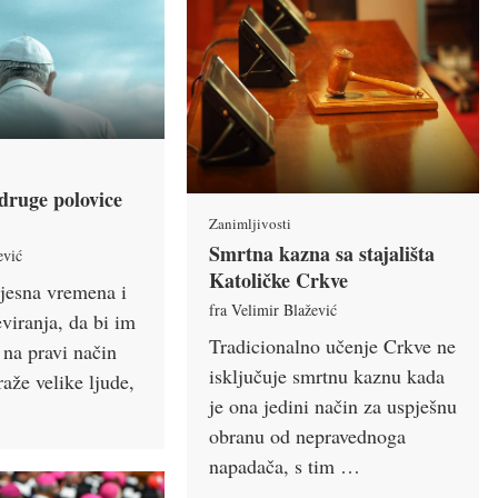
druge polovice
Zanimljivosti
Smrtna kazna sa stajališta
ević
Katoličke Crkve
vjesna vremena i
fra Velimir Blažević
viranja, da bi im
Tradicionalno učenje Crkve ne
 na pravi način
isključuje smrtnu kaznu kada
raže velike ljude,
je ona jedini način za uspješnu
obranu od nepravednoga
napadača, s tim …