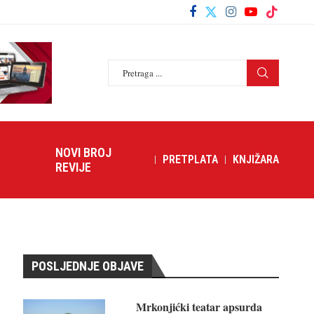
NOVI BROJ
PRETPLATA
KNJIŽARA
REVIJE
POSLJEDNJE OBJAVE
Mrkonjićki teatar apsurda