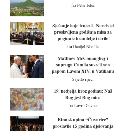
fra Petar Jeleč
Sjećanje koje traje: U Neretvici
proslavljena godišnja misa za
poginule branitelje i civile
fra Danijel Nikolić
Matthew McConaughey i
supruga Camila susreli se s
papom Lavom XIV. u Vatikanu
Svjetlo riječi
19. nedjelja kroz godinu: Naš
Bog jest Bog mira
fra Lovro Gavran
Etno skupina “Čuvarice”
proslavile 15 godina djelovanja