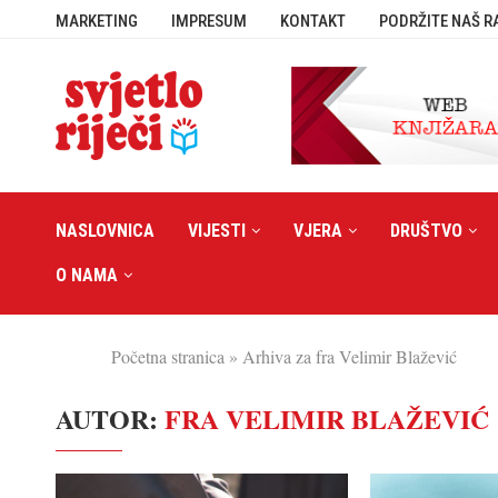
MARKETING
IMPRESUM
KONTAKT
PODRŽITE NAŠ R
NASLOVNICA
VIJESTI
VJERA
DRUŠTVO
O NAMA
Početna stranica
»
Arhiva za fra Velimir Blažević
AUTOR:
FRA VELIMIR BLAŽEVIĆ