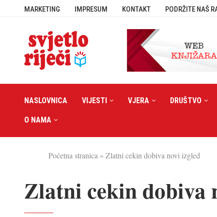
MARKETING
IMPRESUM
KONTAKT
PODRŽITE NAŠ R
NASLOVNICA
VIJESTI
VJERA
DRUŠTVO
O NAMA
Početna stranica
»
Zlatni cekin dobiva novi izgled
Zlatni cekin dobiva 