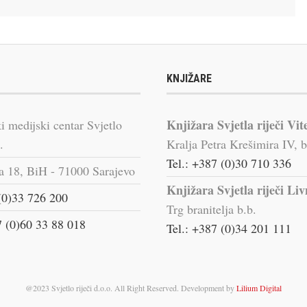
KNJIŽARE
Knjižara Svjetla riječi Vit
i medijski centar Svjetlo
.
Kralja Petra Krešimira IV, b
Tel.: +387 (0)30 710 336
a 18, BiH - 71000 Sarajevo
Knjižara Svjetla riječi Li
(0)33 726 200
Trg branitelja b.b.
 (0)60 33 88 018
Tel.: +387 (0)34 201 111
@2023 Svjetlo riječi d.o.o. All Right Reserved. Development by
Lilium Digital