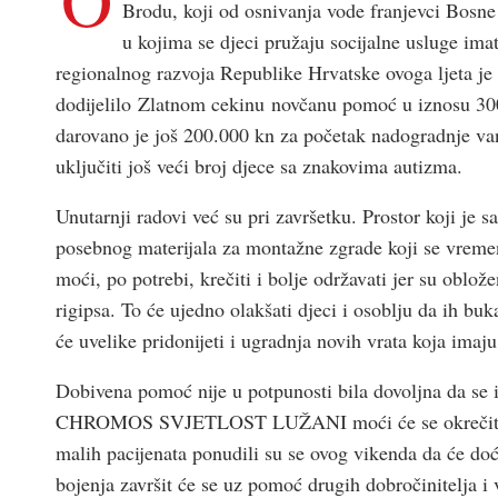
Brodu, koji od osnivanja vode franjevci Bosne S
u kojima se djeci pružaju socijalne usluge imat
regionalnog razvoja Republike Hrvatske ovoga ljeta je
dodijelilo Zlatnom cekinu novčanu pomoć u iznosu 300
darovano je još 200.000 kn za početak nadogradnje van
uključiti još veći broj djece sa znakovima autizma.
Unutarnji radovi već su pri završetku. Prostor koji je s
posebnog materijala za montažne zgrade koji se vreme
moći, po potrebi, krečiti i bolje održavati jer su ob
rigipsa. To će ujedno olakšati djeci i osoblju da ih b
će uvelike pridonijeti i ugradnja novih vrata koja imaju
Dobivena pomoć nije u potpunosti bila dovoljna da se i 
CHROMOS SVJETLOST LUŽANI moći će se okrečiti svi z
malih pacijenata ponudili su se ovog vikenda da će doći
bojenja završit će se uz pomoć drugih dobročinitelja i v