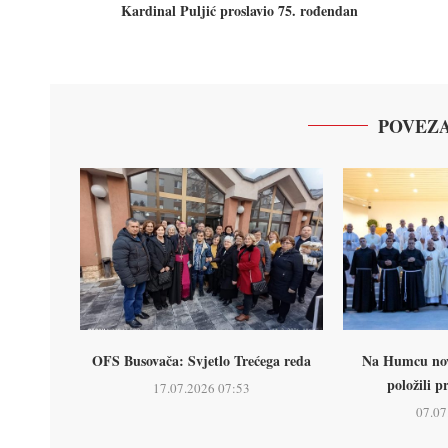
Kardinal Puljić proslavio 75. rođendan
POVEZA
OFS Busovača: Svjetlo Trećega reda
Na Humcu nova
položili p
17.07.2026 07:53
07.07