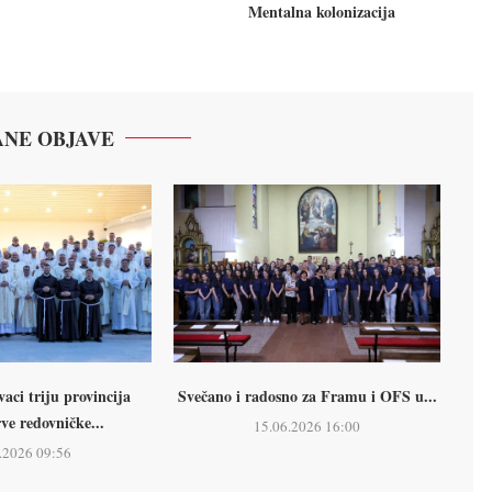
Mentalna kolonizacija
NE OBJAVE
ci triju provincija
Svečano i radosno za Framu i OFS u...
rve redovničke...
15.06.2026 16:00
.2026 09:56