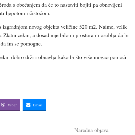
oda s obećanjem da će to nastaviti bojiti pa obnovljeni
ati ljepotom i čistoćom.
i s izgradnjom novog objekta veličine 520 m2. Naime, velik
Zlatni cekin, a dosad nije bilo ni prostora ni osoblja da bi
ak da im se pomogne.
ekin dobro drži i obnavlja kako bi što više mogao pomoći
Viber
Email
Naredna objava