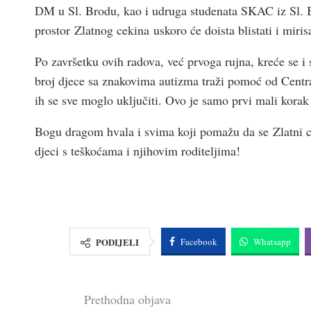
DM u Sl. Brodu, kao i udruga studenata SKAC iz Sl. Br
prostor Zlatnog cekina uskoro će doista blistati i miris
Po završetku ovih radova, već prvoga rujna, kreće se 
broj djece sa znakovima autizma traži pomoć od Centra 
ih se sve moglo uključiti. Ovo je samo prvi mali kor
Bogu dragom hvala i svima koji pomažu da se Zlatni c
djeci s teškoćama i njihovim roditeljima!
PODIJELI
Facebook
Whatsapp
Prethodna objava