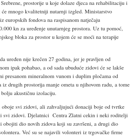
rebrene, prostorije u koje dolaze djeca na rehabilitaciju i
 će mnogo kvalitetniji nutarnji izgled. Ministarstvo
 iz europskih fondova na raspisanom natječaju
.000 kn za uređenje unutarnjeg prostora. Uz tu pomoć,
jskog bloka za prostor u kojem će se moći na terapije
ada uređen nije krečen 27 godina, jer je pravljen od
nom ipak pohabao, a od sada ubuduće zidovi će se lakše
loženi presanom mineralnom vunom i duplim pločama od
uka iz drugih prostorija manje ometa u njihovom radu, a tome
 bolju akustičnu izolaciju.
oboje svi zidovi, ali zahvaljujući donaciji boje od tvrtke
idovi. Djelatnici Centra Zlatni cekin i neki roditelji
 obojiti dio novih zidova koji su završeni, a drugi dio
olontera. Već su se najavili volonteri iz trgovačke firme