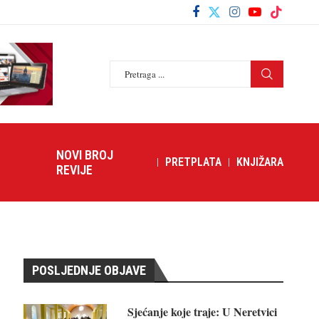
NOVI BROJ
PRETPLATA
KNJIŽARA
REVIJE
POSLJEDNJE OBJAVE
Sjećanje koje traje: U Neretvici