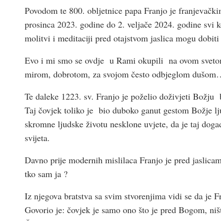
Povodom te 800. obljetnice papa Franjo je franjevački
prosinca 2023. godine do 2. veljače 2024. godine svi k
molitvi i meditaciji pred otajstvom jaslica mogu dobit
Evo i mi smo se ovdje u Rami okupili na ovom svetom
mirom, dobrotom, za svojom često odbjeglom dušom
Te daleke 1223. sv. Franjo je poželio doživjeti Božju
Taj čovjek toliko je bio duboko ganut gestom Božje l
skromne ljudske životu nesklone uvjete, da je taj doga
svijeta.
Davno prije modernih mislilaca Franjo je pred jaslicam
tko sam ja ?
Iz njegova bratstva sa svim stvorenjima vidi se da je 
Govorio je: čovjek je samo ono što je pred Bogom, niš