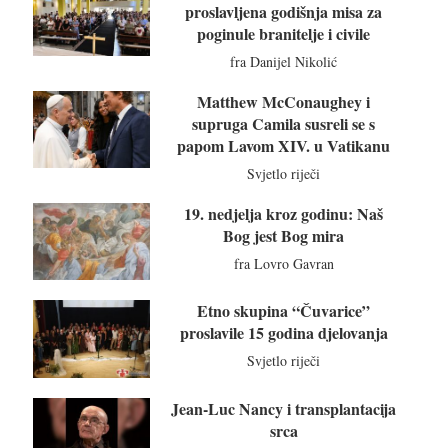
proslavljena godišnja misa za
poginule branitelje i civile
fra Danijel Nikolić
Matthew McConaughey i
supruga Camila susreli se s
papom Lavom XIV. u Vatikanu
Svjetlo riječi
19. nedjelja kroz godinu: Naš
Bog jest Bog mira
fra Lovro Gavran
Etno skupina “Čuvarice”
proslavile 15 godina djelovanja
Svjetlo riječi
Jean-Luc Nancy i transplantacija
srca