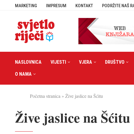
MARKETING
IMPRESUM
KONTAKT
PODRŽITE NAŠ R
NASLOVNICA
VIJESTI
VJERA
DRUŠTVO
O NAMA
Početna stranica
»
Žive jaslice na Šćitu
Žive jaslice na Šćitu