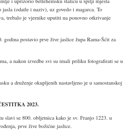
mlje i uprizorio betlehemsku štalicu u špilji mjesta
o jasla (odatle i naziv), uz govedo i magarca. To
a, trebalo je vjernike uputiti na ponovno otkrivanje
0. godina postavio prve žive jaslice župa Rama-Šćit za
, a nakon izvedbe svi su imali priliku fotografirati se u
asku a druženje okupljenih nastavljeno je u samostanskoj
ESTITKA 2023.
u slavi se 800. obljetnica kako je sv. Franjo 1223. u
ođenja, prve žive božićne jaslice.