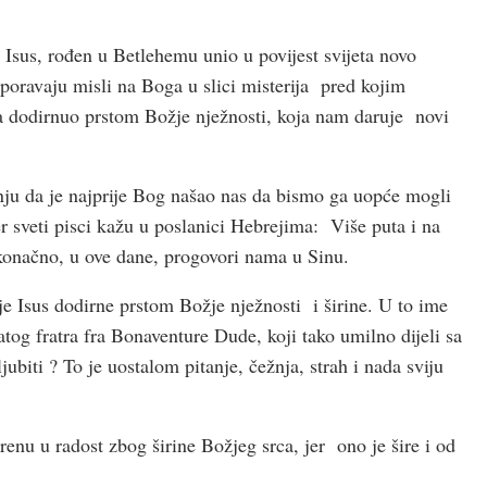
e Isus, rođen u Betlehemu unio u povijest svijeta novo
sporavaju misli na Boga u slici misterija pred kojim
ama dodirnuo prstom Božje nježnosti, koja nam daruje novi
nju da je najprije Bog našao nas da bismo ga uopće mogli
 sveti pisci kažu u poslanici Hebrejima: Više puta i na
onačno, u ove dane, progovori nama u Sinu.
e Isus dodirne prstom Božje nježnosti i širine. U to ime
g fratra fra Bonaventure Dude, koji tako umilno dijeli sa
jubiti ? To je uostalom pitanje, čežnja, strah i nada sviju
renu u radost zbog širine Božjeg srca, jer ono je šire i od