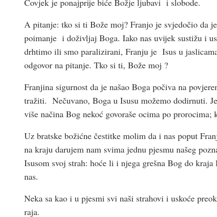
Čovjek je ponajprije biće Božje ljubavi i slobode.
A pitanje: tko si ti Bože moj? Franjo je svjedočio da j
poimanje i doživljaj Boga. Iako nas uvijek sustižu i u
drhtimo ili smo paralizirani, Franju je Isus u jaslic
odgovor na pitanje. Tko si ti, Bože moj ?
Franjina sigurnost da je našao Boga počiva na povjere
tražiti. Nečuvano, Boga u Isusu možemo dodirnuti. Jer
više načina Bog nekoć govoraše ocima po prorocima; k
Uz bratske božićne čestitke molim da i nas poput Franj
na kraju darujem nam svima jednu pjesmu našeg poznato
Isusom svoj strah: hoće li i njega grešna Bog do kraja l
nas.
Neka sa kao i u pjesmi svi naši strahovi i uskoće preok
raja.