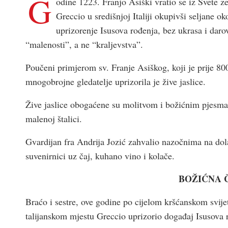
G
odine 1223. Franjo Asiški vratio se iz Svete ze
Greccio u središnjoj Italiji okupivši seljane ok
uprizorenje Isusova rođenja, bez ukrasa i darov
“malenosti”, a ne “kraljevstva”.
Poučeni primjerom sv. Franje Asiškog, koji je prije 80
mnogobrojne gledatelje uprizorila je žive jaslice.
Žive jaslice obogaćene su molitvom i božićnim pjesmama
malenoj štalici.
Gvardijan fra Andrija Jozić zahvalio nazočnima na dol
suvenirnici uz čaj, kuhano vino i kolače.
BOŽIĆNA Č
Braćo i sestre, ove godine po cijelom kršćanskom svijet
talijanskom mjestu Greccio uprizorio događaj Isusova r