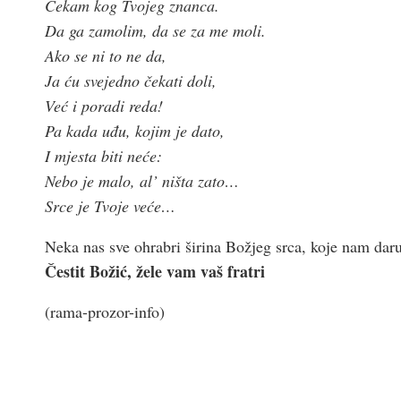
Čekam kog Tvojeg znanca.
Da ga zamolim, da se za me moli.
Ako se ni to ne da,
Ja ću svejedno čekati doli,
Već i poradi reda!
Pa kada uđu, kojim je dato,
I mjesta biti neće:
Nebo je malo, al’ ništa zato…
Srce je Tvoje veće…
Neka nas sve ohrabri širina Božjeg srca, koje nam dar
Čestit Božić, žele vam vaš fratri
(rama-prozor-info)