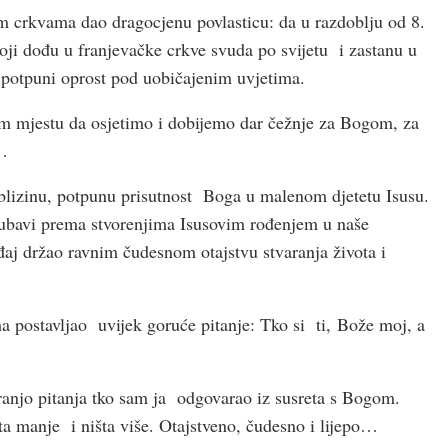
m crkvama dao dragocjenu povlasticu: da u razdoblju od 8.
oji dođu u franjevačke crkve svuda po svijetu i zastanu u
i potpuni oprost pod uobičajenim uvjetima.
 mjestu da osjetimo i dobijemo dar čežnje za Bogom, za
…
 blizinu, potpunu prisutnost Boga u malenom djetetu Isusu.
jubavi prema stvorenjima Isusovim rođenjem u naše
đaj držao ravnim čudesnom otajstvu stvaranja života i
a postavljao uvijek goruće pitanje: Tko si ti, Bože moj, a
Franjo pitanja tko sam ja odgovarao iz susreta s Bogom.
ta manje i ništa više. Otajstveno, čudesno i lijepo…