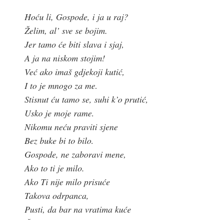
Hoću li, Gospode, i ja u raj?
Želim, al’ sve se bojim.
Jer tamo će biti slava i sjaj,
A ja na niskom stojim!
Već ako imaš gdjekoji kutić,
I to je mnogo za me.
Stisnut ću tamo se, suhi k’o prutić,
Usko je moje rame.
Nikomu neću praviti sjene
Bez buke bi to bilo.
Gospode, ne zaboravi mene,
Ako to ti je milo.
Ako Ti nije milo prisuće
Takova odrpanca,
Pusti, da bar na vratima kuće