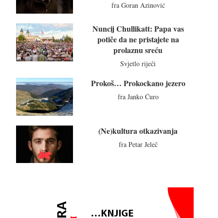
fra Goran Azinović
Nuncij Chullikatt: Papa vas
potiče da ne pristajete na
prolaznu sreću
Svjetlo riječi
Prokoš… Prokockano jezero
fra Janko Ćuro
(Ne)kultura otkazivanja
fra Petar Jeleč