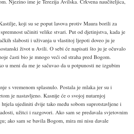
kom. Njezino ime je Terezija Avilska. Crkvena naučiteljica,
astilje, koji su se poput lavova protiv Maura borili za
 spremnost učiniti velike stvari. Put od djetinjstva, kada je
ih slabosti i uživanja u vlastitoj ljepoti doveo ju je
tanski život u Avili. O sebi će napisati što ju je očuvalo
oje časti bio je mnogo veći od straha pred Bogom.
boko u meni da me je sačuvao da u potpunosti ne izgubim
jenje s vremenom splasnulo. Postala je mlaka jer su i
tom je nastavljeno. Kasnije će o svojoj nutarnjoj
e htjela ujediniti dvije tako među sobom suprotstavljene i
 radosti, užitci i razgovori. Ako sam se predavala svjetovnim
gu; ako sam se bavila Bogom, mira mi nisu davale