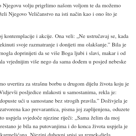
o Njegovu volju prigrlimo našom voljom te da možemo
želi Njegovo Veličanstvo na isti način kao i ono što je
 kontemplacije i akcije. Ona veli: „Ne ustručavaj se, kada
inuti svoje razmatranje i donijeti mu olakšanje.” Bila je
ogla doprinijeti da se više Boga ljubi i slavi, makar i od
žala vrjednijim više nego da sama dođem u posjed nebeske
mo uvertira za strašnu borbu u drugom dijelu života koju je
Vidjevši posljedice mlakosti u samostanima, rekla je:
 dopuste ući u samostane bez strogih pravila.” Doživjela je
 zatvorena kao prevarantica, pisma joj zaplijenjena, oduzete
e to uspjela svjedoče njezine riječi: „Sama želim da moj
restano je bila na putovanjima i do konca života uspjela je
karmelićana. Njezini duhovni spisi su remek-djela