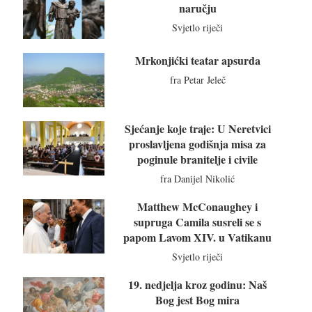
naručju
Svjetlo riječi
Mrkonjićki teatar apsurda
fra Petar Jeleč
Sjećanje koje traje: U Neretvici
proslavljena godišnja misa za
poginule branitelje i civile
fra Danijel Nikolić
Matthew McConaughey i
supruga Camila susreli se s
papom Lavom XIV. u Vatikanu
Svjetlo riječi
19. nedjelja kroz godinu: Naš
Bog jest Bog mira