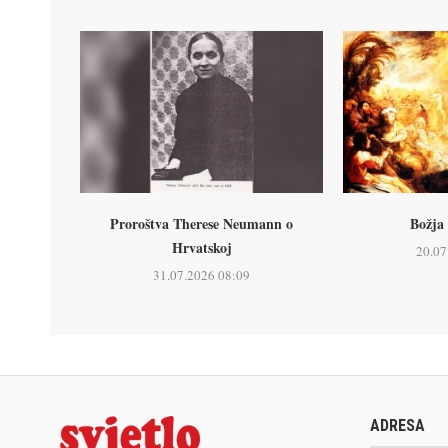
Proroštva Therese Neumann o
Božja 
Hrvatskoj
20.07
31.07.2026 08:09
ADRESA