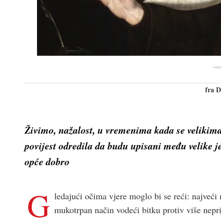
fra 
Živimo, nažalost, u vremenima kada se
velikim
povijest odredila da budu upisani među velike jer
opće dobro
G
ledajući očima vjere moglo bi se reći: najveći 
mukotrpan način vodeći bitku protiv više neprij