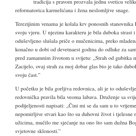
tradicija s pravom prozvala jednu sveticu veli
reformatorica karmelićana i žena neslomljive snage.
Terezijinim venama je kolala krv ponosnih stanovnika K
svoju vjeru. U njezinu karakteru je bila duboka strast i
oduševljeno slušala priče o mučenicima, preko mladenačk
konačno u dobi od devetnaest godina do odluke za samos
pred zamamnim životom u svijetu: „Strah od gubitka m
Zacijelo, ovaj strah za moj dobar glas bio je tako du
svoju čast.”
U početku je bila gorljiva redovnica, ali je to oduševl
redovnička pravila bila veoma labava. Druženje sa svije
podijeljenosti napisati: „Čini mi se da sam u to vrijem
nepomirljive stvari kao što su duhovni život i tjelesne
užicima, mučilo me sjećanje na ono što sam dužna Bo
svjetovne sklonosti.”