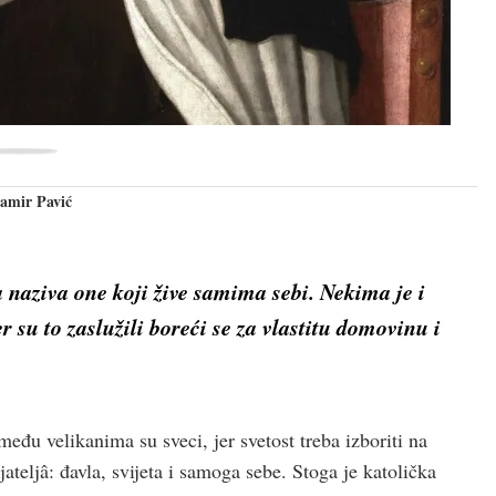
Damir Pavić
a
naziva one koji žive samima sebi. Nekima je i
 su to zaslužili boreći se za vlastitu domovinu i
među velikanima su sveci, jer svetost treba izboriti na
ateljâ: đavla, svijeta i samoga sebe. Stoga je katolička