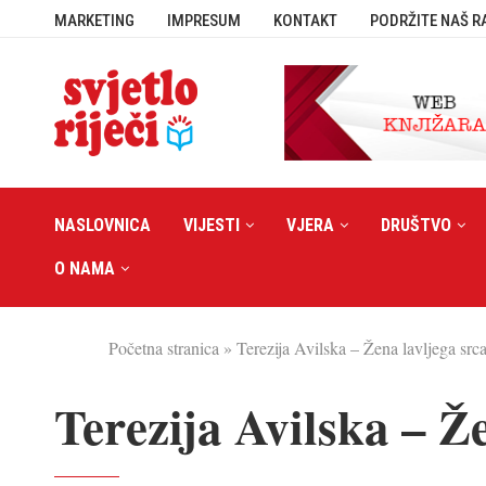
MARKETING
IMPRESUM
KONTAKT
PODRŽITE NAŠ R
NASLOVNICA
VIJESTI
VJERA
DRUŠTVO
O NAMA
Početna stranica
»
Terezija Avilska – Žena lavljega src
Terezija Avilska – Ž