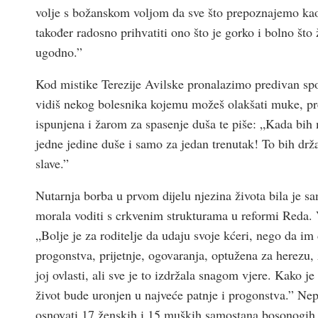
volje s božanskom voljom da sve što prepoznajemo ka
također radosno prihvatiti ono što je gorko i bolno što 
ugodno.”
Kod mistike Terezije Avilske pronalazimo predivan spoj
vidiš nekog bolesnika kojemu možeš olakšati muke, prek
ispunjena i žarom za spasenje duša te piše: „Kada bih m
jedne jedine duše i samo za jedan trenutak! To bih dr
slave.”
Nutarnja borba u prvom dijelu njezina života bila je sa
morala voditi s crkvenim strukturama u reformi Reda. 
„Bolje je za roditelje da udaju svoje kćeri, nego da im
progonstva, prijetnje, ogovaranja, optužena za herezu,
joj ovlasti, ali sve je to izdržala snagom vjere. Kako j
život bude uronjen u najveće patnje i progonstva.” Nep
osnovati 17 ženskih i 15 muških samostana bosonogih 