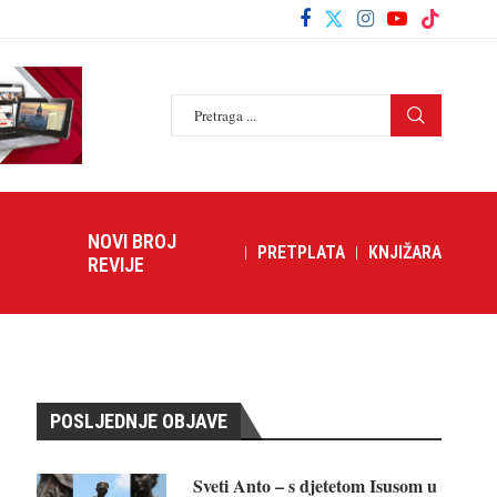
NOVI BROJ
PRETPLATA
KNJIŽARA
REVIJE
POSLJEDNJE OBJAVE
Sveti Anto – s djetetom Isusom u