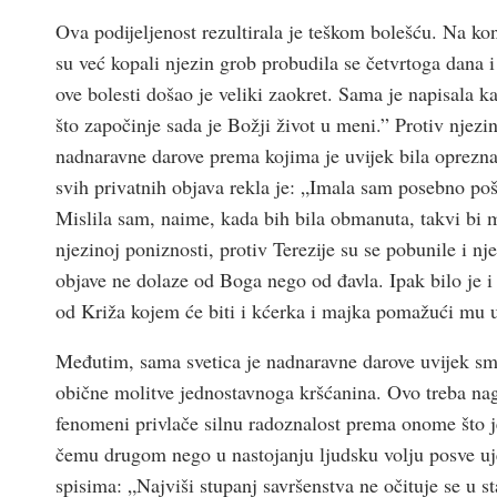
Ova podijeljenost rezultirala je teškom bolešću. Na kon
su već kopali njezin grob probudila se četvrtoga dana 
ove bolesti došao je veliki zaokret. Sama je napisala k
što započinje sada je Božji život u meni.” Protiv njezin
nadnaravne darove prema kojima je uvijek bila oprezna 
svih privatnih objava rekla je: „Imala sam posebno po
Mislila sam, naime, kada bih bila obmanuta, takvi bi 
njezinoj poniznosti, protiv Terezije su se pobunile i nj
objave ne dolaze od Boga nego od đavla. Ipak bilo je i 
od Križa kojem će biti i kćerka i majka pomažući mu
Međutim, sama svetica je nadnaravne darove uvijek sma
obične molitve jednostavnoga kršćanina. Ovo treba nagl
fenomeni privlače silnu radoznalost prema onome što je
čemu drugom nego u nastojanju ljudsku volju posve uj
spisima: „Najviši stupanj savršenstva ne očituje se u st