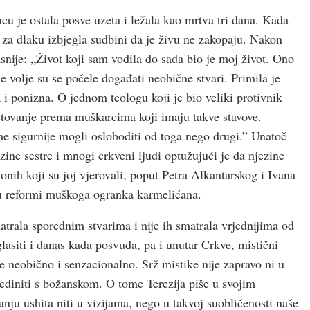
cu je ostala posve uzeta i ležala kao mrtva tri dana. Kada
i za dlaku izbjegla sudbini da je živu ne zakopaju. Nakon
asnije: „Život koji sam vodila do sada bio je moj život. Ono
e volje su se počele događati neobične stvari. Primila je
i ponizna. O jednom teologu koji je bio veliki protivnik
štovanje prema muškarcima koji imaju takve stavove.
me sigurnije mogli osloboditi od toga nego drugi.” Unatoč
ezine sestre i mnogi crkveni ljudi optužujući je da njezine
onih koji su joj vjerovali, poput Petra Alkantarskog i Ivana
 u reformi muškoga ogranka karmelićana.
trala sporednim stvarima i nije ih smatrala vrjednijima od
asiti i danas kada posvuda, pa i unutar Crkve, mistični
 neobično i senzacionalno. Srž mistike nije zapravo ni u
ediniti s božanskom. O tome Terezija piše u svojim
anju ushita niti u vizijama, nego u takvoj suobličenosti naše